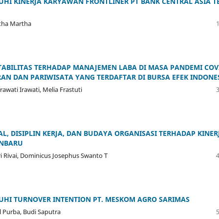
HI KINERJA KARYAWAN FRONTLINER PT BANK CENTRAL ASIA T
rtha Martha
TABILITAS TERHADAP MANAJEMEN LABA DI MASA PANDEMI COV
AN DAN PARIWISATA YANG TERDAFTAR DI BURSA EFEK INDONE
rawati Irawati, Melia Frastuti
L, DISIPLIN KERJA, DAN BUDAYA ORGANISASI TERHADAP KINER
ANBARU
dri Rivai, Dominicus Josephus Swanto T
UHI TURNOVER INTENTION PT. MESKOM AGRO SARIMAS
el Purba, Budi Saputra