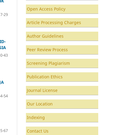
BK
Open Access Policy
17-29
Article Processing Charges
Author Guidelines
ID-
SIA
Peer Review Process
30-43
Screening Plagiarism
Publication Ethics
JA
Journal License
44-54
Our Location
Indexing
55-67
Contact Us