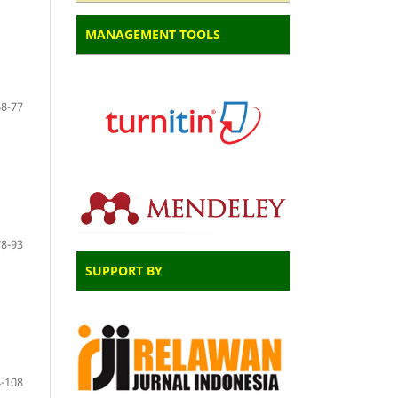
MANAGEMENT TOOLS
68-77
78-93
SUPPORT BY
-108