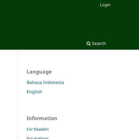
Login
Search
Language
Bahasa Indonesia
English
Information
For Readers
For Authors