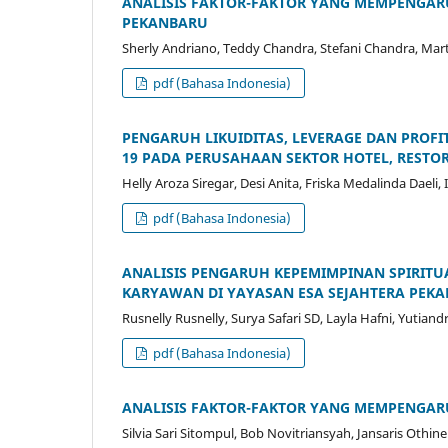
ANALISIS FAKTOR-FAKTOR YANG MEMPENGARU
PEKANBARU
Sherly Andriano, Teddy Chandra, Stefani Chandra, Ma
pdf (Bahasa Indonesia)
PENGARUH LIKUIDITAS, LEVERAGE DAN PROFI
19 PADA PERUSAHAAN SEKTOR HOTEL, RESTOR
Helly Aroza Siregar, Desi Anita, Friska Medalinda Daeli, I
pdf (Bahasa Indonesia)
ANALISIS PENGARUH KEPEMIMPINAN SPIRITUA
KARYAWAN DI YAYASAN ESA SEJAHTERA PEK
Rusnelly Rusnelly, Surya Safari SD, Layla Hafni, Yutian
pdf (Bahasa Indonesia)
ANALISIS FAKTOR-FAKTOR YANG MEMPENGAR
Silvia Sari Sitompul, Bob Novitriansyah, Jansaris Othin