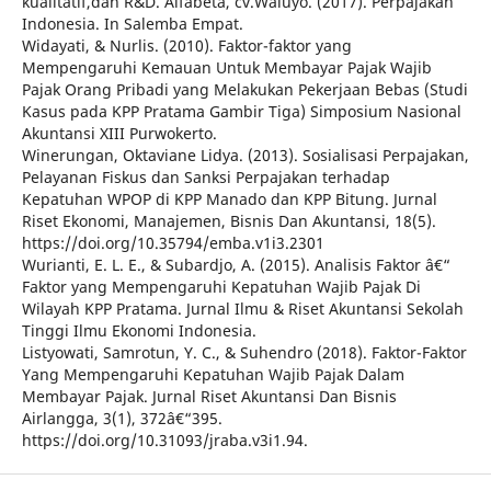
kualitatif,dan R&D. Alfabeta, cv.Waluyo. (2017). Perpajakan
Indonesia. In Salemba Empat.
Widayati, & Nurlis. (2010). Faktor-faktor yang
Mempengaruhi Kemauan Untuk Membayar Pajak Wajib
Pajak Orang Pribadi yang Melakukan Pekerjaan Bebas (Studi
Kasus pada KPP Pratama Gambir Tiga) Simposium Nasional
Akuntansi XIII Purwokerto.
Winerungan, Oktaviane Lidya. (2013). Sosialisasi Perpajakan,
Pelayanan Fiskus dan Sanksi Perpajakan terhadap
Kepatuhan WPOP di KPP Manado dan KPP Bitung. Jurnal
Riset Ekonomi, Manajemen, Bisnis Dan Akuntansi, 18(5).
https://doi.org/10.35794/emba.v1i3.2301
Wurianti, E. L. E., & Subardjo, A. (2015). Analisis Faktor â€“
Faktor yang Mempengaruhi Kepatuhan Wajib Pajak Di
Wilayah KPP Pratama. Jurnal Ilmu & Riset Akuntansi Sekolah
Tinggi Ilmu Ekonomi Indonesia.
Listyowati, Samrotun, Y. C., & Suhendro (2018). Faktor-Faktor
Yang Mempengaruhi Kepatuhan Wajib Pajak Dalam
Membayar Pajak. Jurnal Riset Akuntansi Dan Bisnis
Airlangga, 3(1), 372â€“395.
https://doi.org/10.31093/jraba.v3i1.94.