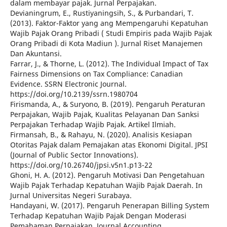
dalam membayar pajak. Jurnal Perpajakan.
Devianingrum, E., Rustiyaningsih, S., & Purbandari, T.
(2013). Faktor-Faktor yang ang Mempengaruhi Kepatuhan
Wajib Pajak Orang Pribadi ( Studi Empiris pada Wajib Pajak
Orang Pribadi di Kota Madiun ). Jurnal Riset Manajemen
Dan Akuntansi.
Farrar, J., & Thorne, L. (2012). The Individual Impact of Tax
Fairness Dimensions on Tax Compliance: Canadian
Evidence. SSRN Electronic Journal.
https://doi.org/10.2139/ssrn.1980704
Firismanda, A., & Suryono, B. (2019). Pengaruh Peraturan
Perpajakan, Wajib Pajak, Kualitas Pelayanan Dan Sanksi
Perpajakan Terhadap Wajib Pajak. Artikel Ilmiah.
Firmansah, B., & Rahayu, N. (2020). Analisis Kesiapan
Otoritas Pajak dalam Pemajakan atas Ekonomi Digital. JPSI
(Journal of Public Sector Innovations).
https://doi.org/10.26740/jpsi.v5n1.p13-22
Ghoni, H. A. (2012). Pengaruh Motivasi Dan Pengetahuan
Wajib Pajak Terhadap Kepatuhan Wajib Pajak Daerah. In
Jurnal Universitas Negeri Surabaya.
Handayani, W. (2017). Pengaruh Penerapan Billing System
Terhadap Kepatuhan Wajib Pajak Dengan Moderasi
Pemahaman Perpajakan. Journal Accounting.