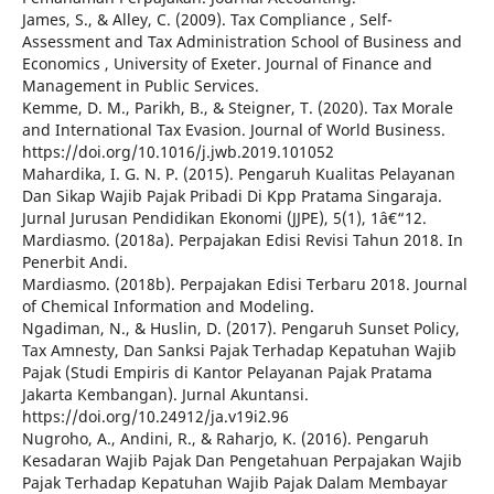
James, S., & Alley, C. (2009). Tax Compliance , Self-
Assessment and Tax Administration School of Business and
Economics , University of Exeter. Journal of Finance and
Management in Public Services.
Kemme, D. M., Parikh, B., & Steigner, T. (2020). Tax Morale
and International Tax Evasion. Journal of World Business.
https://doi.org/10.1016/j.jwb.2019.101052
Mahardika, I. G. N. P. (2015). Pengaruh Kualitas Pelayanan
Dan Sikap Wajib Pajak Pribadi Di Kpp Pratama Singaraja.
Jurnal Jurusan Pendidikan Ekonomi (JJPE), 5(1), 1â€“12.
Mardiasmo. (2018a). Perpajakan Edisi Revisi Tahun 2018. In
Penerbit Andi.
Mardiasmo. (2018b). Perpajakan Edisi Terbaru 2018. Journal
of Chemical Information and Modeling.
Ngadiman, N., & Huslin, D. (2017). Pengaruh Sunset Policy,
Tax Amnesty, Dan Sanksi Pajak Terhadap Kepatuhan Wajib
Pajak (Studi Empiris di Kantor Pelayanan Pajak Pratama
Jakarta Kembangan). Jurnal Akuntansi.
https://doi.org/10.24912/ja.v19i2.96
Nugroho, A., Andini, R., & Raharjo, K. (2016). Pengaruh
Kesadaran Wajib Pajak Dan Pengetahuan Perpajakan Wajib
Pajak Terhadap Kepatuhan Wajib Pajak Dalam Membayar