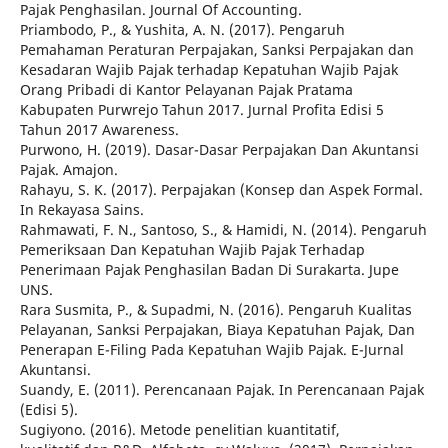
Pajak Penghasilan. Journal Of Accounting.
Priambodo, P., & Yushita, A. N. (2017). Pengaruh
Pemahaman Peraturan Perpajakan, Sanksi Perpajakan dan
Kesadaran Wajib Pajak terhadap Kepatuhan Wajib Pajak
Orang Pribadi di Kantor Pelayanan Pajak Pratama
Kabupaten Purwrejo Tahun 2017. Jurnal Profita Edisi 5
Tahun 2017 Awareness.
Purwono, H. (2019). Dasar-Dasar Perpajakan Dan Akuntansi
Pajak. Amajon.
Rahayu, S. K. (2017). Perpajakan (Konsep dan Aspek Formal.
In Rekayasa Sains.
Rahmawati, F. N., Santoso, S., & Hamidi, N. (2014). Pengaruh
Pemeriksaan Dan Kepatuhan Wajib Pajak Terhadap
Penerimaan Pajak Penghasilan Badan Di Surakarta. Jupe
UNS.
Rara Susmita, P., & Supadmi, N. (2016). Pengaruh Kualitas
Pelayanan, Sanksi Perpajakan, Biaya Kepatuhan Pajak, Dan
Penerapan E-Filing Pada Kepatuhan Wajib Pajak. E-Jurnal
Akuntansi.
Suandy, E. (2011). Perencanaan Pajak. In Perencanaan Pajak
(Edisi 5).
Sugiyono. (2016). Metode penelitian kuantitatif,