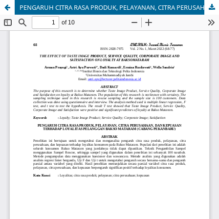
PENGARUH CITRA RASA PRODUK, PELAYANAN, CITRA PERUSAHAAN, DAN KEPUASAN TERHADAP LOYALITAS PELANGGAN BAKSO MATARAM (CABANG PEKANBARU)