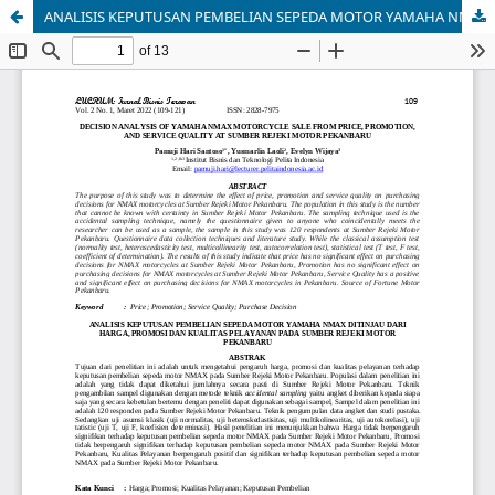
ANALISIS KEPUTUSAN PEMBELIAN SEPEDA MOTOR YAMAHA NMAX DITINJAU DARI HARGA, PROMOSI DAN KUALITAS PELAYANAN PADA SUMBER REJEKI MOTOR PEKANBARU