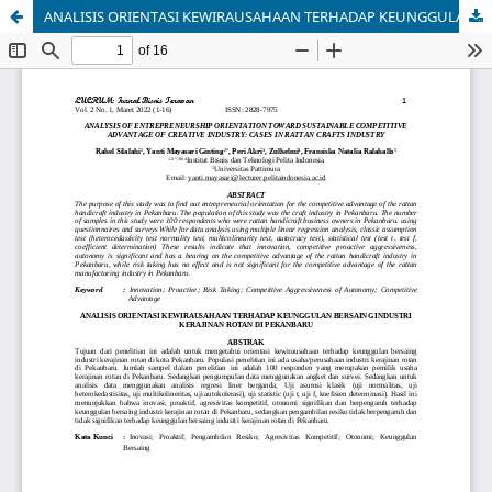
ANALISIS ORIENTASI KEWIRAUSAHAAN TERHADAP KEUNGGULAN BERSAING INDUSTRI KERAJINAN ROTAN DI PEKANBARU