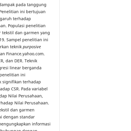
rdampak pada tanggung
enelitian ini bertujuan
garuh terhadap
an. Populasi penelitian
r tekstil dan garmen yang
19. Sampel penelitian ini
rkan teknik
purposive
dan Finance.yahoo.com.
R, dan DER. Teknik
gresi linear berganda
penelitian ini
 signifikan terhadap
adap CSR. Pada variabel
dap Nilai Perusahaan,
rhadap Nilai Perusahaan.
ekstil dan garmen
ai dengan standar
mengungkapkan informasi
erhubungan dengan