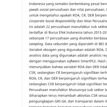
Indonesia yang semakin berkembang pesat be
jawab sosial perusahaan dan nilai perusahaan. P
untuk mengetahui apakah ROA, CR, DER berpen
Corporate Social Responsibility
dan Nilai Perusaha
ini adalah 22 perusahaan manufaktur sub sekto
terdaftar di Bursa Efek Indonesia tahun 2015-20
sebanyak 17 perusahaan yang diseleksi berdasa
sampling
. Data sekunder yang diperoleh di BEI 
Variabel eksogen yang digunakan adalah ROA, C
analisis data yang digunakan adalah analisis re
dengan menggunakan
software
SmartPLS. Hasil 
menunjukkan bahwa variabel ROA dan DER tidak
CSR, sedangkan CR berpengaruh signifikan terh
ROA, CR, dan DER berpengaruh signifikan terha
sedangkan CSR berpengaruh tidak signifikan te
Perusahaan manufaktur khususnya sub sektor t
diharapkan terus menambah aktivitas CSR sesu
pengungkapan GRI-G4, dan transparan dalam 
tentang kegiatan-kegiatan perusahaan yang b