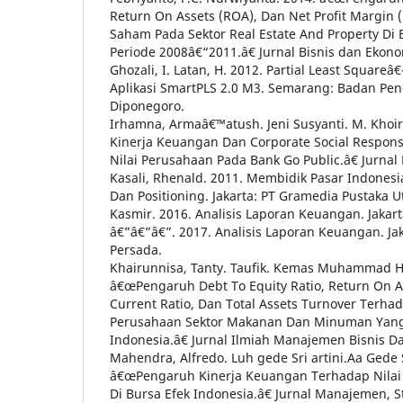
Return On Assets (ROA), Dan Net Profit Margin
Saham Pada Sektor Real Estate And Property Di 
Periode 2008â€“2011.â€ Jurnal Bisnis dan Ekonom
Ghozali, I. Latan, H. 2012. Partial Least Squareâ
Aplikasi SmartPLS 2.0 M3. Semarang: Badan Pene
Diponegoro.
Irhamna, Armaâ€™atush. Jeni Susyanti. M. Khoir
Kinerja Keuangan Dan Corporate Social Responsi
Nilai Perusahaan Pada Bank Go Public.â€ Jurna
Kasali, Rhenald. 2011. Membidik Pasar Indonesi
Dan Positioning. Jakarta: PT Gramedia Pustaka 
Kasmir. 2016. Analisis Laporan Keuangan. Jakart
â€”â€”â€”. 2017. Analisis Laporan Keuangan. Jak
Persada.
Khairunnisa, Tanty. Taufik. Kemas Muhammad H
â€œPengaruh Debt To Equity Ratio, Return On A
Current Ratio, Dan Total Assets Turnover Terha
Perusahaan Sektor Makanan Dan Minuman Yang 
Indonesia.â€ Jurnal Ilmiah Manajemen Bisnis Da
Mahendra, Alfredo. Luh gede Sri artini.Aa Gede 
â€œPengaruh Kinerja Keuangan Terhadap Nilai
Di Bursa Efek Indonesia.â€ Jurnal Manajemen, St