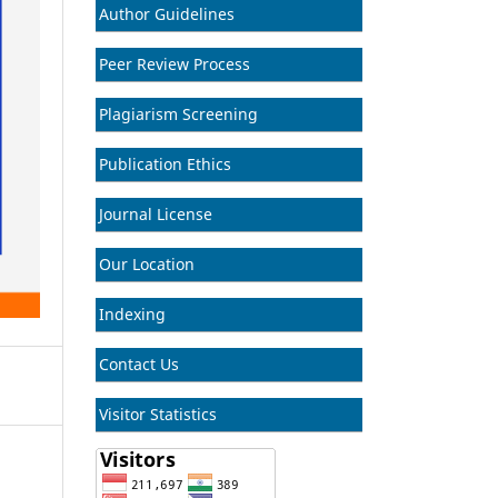
Author Guidelines
Peer Review Process
Plagiarism Screening
Publication Ethics
Journal License
Our Location
Indexing
Contact Us
Visitor Statistics