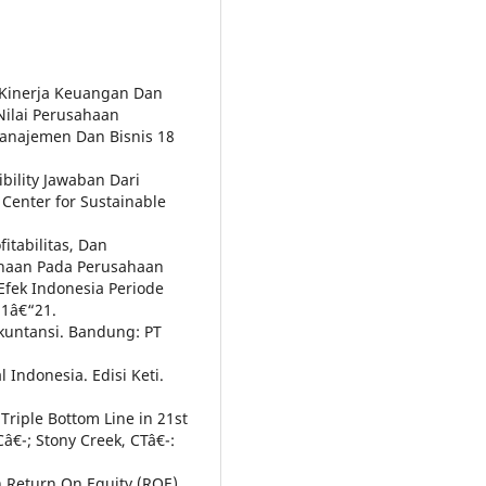
Kinerja Keuangan Dan
Nilai Perusahaan
Manajemen Dan Bisnis 18
bility Jawaban Dari
Center for Sustainable
itabilitas, Dan
haan Pada Perusahaan
Efek Indonesia Periode
 1â€“21.
Akuntansi. Bandung: PT
 Indonesia. Edisi Keti.
 Triple Bottom Line in 21st
Câ€¯; Stony Creek, CTâ€¯:
 Return On Equity (ROE),