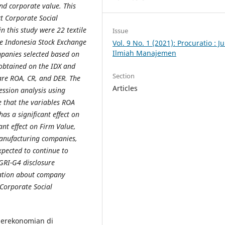
nd corporate value. This
t Corporate Social
 this study were 22 textile
Issue
e Indonesia Stock Exchange
Vol. 9 No. 1 (2021): Procuratio : J
Ilmiah Manajemen
mpanies selected based on
obtained on the IDX and
Section
are ROA, CR, and DER. The
Articles
ession analysis using
e that the variables ROA
as a significant effect on
ant effect on Firm Value,
nufacturing companies,
xpected to continue to
 GRI-G4 disclosure
mation about company
 (Corporate Social
erekonomian di