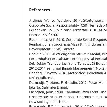
References
Ardimas, Wahyu. Wardoyo. 2014. â€œPengaruh 
Corporate Social Responsibility (CSR) Terhadap 
Perbankan Go Public Yang Terdaftar Di BEI.â€ 
Nomor 1: 57â€“66.
Budimanta, Arif. 2010. Corporate Social Responsi
Pembangunan Indonesia Masa Kini, Indonesian 
Development (ICSD). Jakarta.
Chaidir. 2015. â€œPengaruh Struktur Modal, Prof
Pertumbuha Perusahaan Terhadap Nilai Perusa
Sub Sektor Transportasi Yang Tercatat Di Bursa 
2012-2014.â€ Jurnal Ilmiah Manajemen 1 No. 2 :
Danang, Sunyoto. 2016. Metodologi Penelitian 
Refika Aditama.
Darmadji, Tjiptono. Fakhrudin. 2012. Pasar Modal
Jakarta: Salemba Empat.
Elkington, John. 1998. Cannibals With Forks: The
Century Business. Print book. Gabriola Island, B
New Society Publishers.
Febriyanto, F.C. Nurwiyanta. 2014. â€œPengaruh