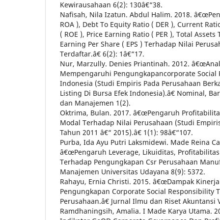
Kewirausahaan 6(2): 130â€“38.
Nafisah, Nila Izatun. Abdul Halim. 2018. â€œPe
ROA ), Debt To Equity Ratio ( DER ), Current Rati
( ROE ), Price Earning Ratio ( PER ), Total Assets
Earning Per Share ( EPS ) Terhadap Nilai Peru
Terdaftar.â€ 6(2): 1â€“17.
Nur, Marzully. Denies Priantinah. 2012. â€œAnal
Mempengaruhi Pengungkapancorporate Social Re
Indonesia (Studi Empiris Pada Perusahaan Berka
Listing Di Bursa Efek Indonesia).â€ Nominal, Ba
dan Manajemen 1(2).
Oktrima, Bulan. 2017. â€œPengaruh Profitabilitas
Modal Terhadap Nilai Perusahaan (Studi Empiris
Tahun 2011 â€“ 2015).â€ 1(1): 98â€“107.
Purba, Ida Ayu Putri Laksmidewi. Made Reina C
â€œPengaruh Leverage, Likuiditas, Profitabilit
Terhadap Pengungkapan Csr Perusahaan Manufakt
Manajemen Universitas Udayana 8(9): 5372.
Rahayu, Ernia Christi. 2015. â€œDampak Kiner
Pengungkapan Corporate Social Responsibility T
Perusahaan.â€ Jurnal Ilmu dan Riset Akuntansi V
Ramdhaningsih, Amalia. I Made Karya Utama. 