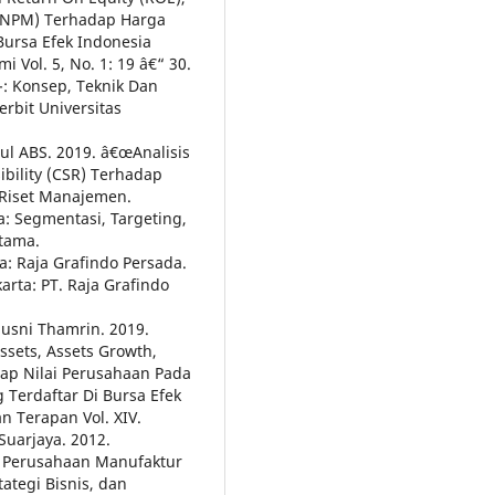
 (NPM) Terhadap Harga
Bursa Efek Indonesia
i Vol. 5, No. 1: 19 â€“ 30.
€¯: Konsep, Teknik Dan
rbit Universitas
ul ABS. 2019. â€œAnalisis
bility (CSR) Terhadap
l Riset Manajemen.
a: Segmentasi, Targeting,
Utama.
a: Raja Grafindo Persada.
arta: PT. Raja Grafindo
usni Thamrin. 2019.
ssets, Assets Growth,
dap Nilai Perusahaan Pada
Terdaftar Di Bursa Efek
n Terapan Vol. XIV.
Suarjaya. 2012.
 Perusahaan Manufaktur
ategi Bisnis, dan