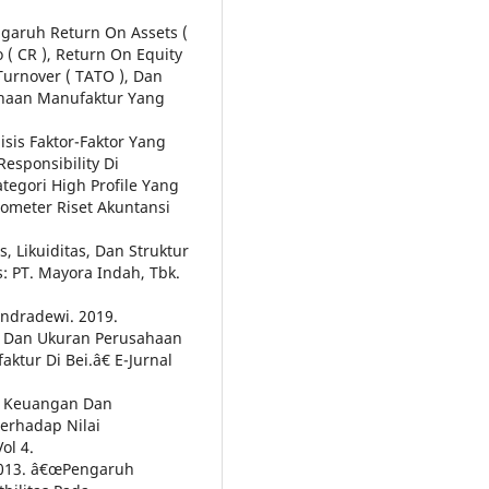
ngaruh Return On Assets (
o ( CR ), Return On Equity
 Turnover ( TATO ), Dan
sahaan Manufaktur Yang
isis Faktor-Faktor Yang
sponsibility Di
tegori High Profile Yang
rometer Riset Akuntansi
, Likuiditas, Dan Struktur
: PT. Mayora Indah, Tbk.
andradewi. 2019.
as Dan Ukuran Perusahaan
ur Di Bei.â€ E-Jurnal
ja Keuangan Dan
erhadap Nilai
ol 4.
2013. â€œPengaruh