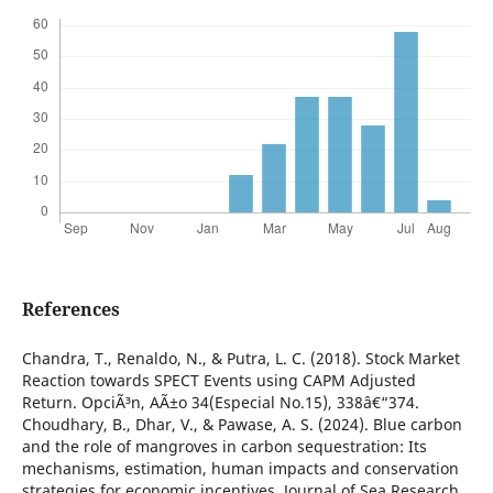
References
Chandra, T., Renaldo, N., & Putra, L. C. (2018). Stock Market
Reaction towards SPECT Events using CAPM Adjusted
Return. OpciÃ³n, AÃ±o 34(Especial No.15), 338â€“374.
Choudhary, B., Dhar, V., & Pawase, A. S. (2024). Blue carbon
and the role of mangroves in carbon sequestration: Its
mechanisms, estimation, human impacts and conservation
strategies for economic incentives. Journal of Sea Research,