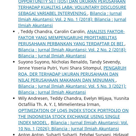
OPPORTUNITY SET (IOS) DAN UKURAN PERUSAHAAN
TERHADAP KUALITAS LABA: VOLUNTARY DISCLOSURE
SEBAGAI VARIABEL INTERVENING
,
Bilancia : Jurnal
Ilmiah Akuntansi: Vol. 2 No. 1 (2018): Bilancia : Jurnal
Ilmiah Akuntansi
, Teddy Chandra, Carolin Carolin,
ANALISIS FAKTOR-
FAKTOR YANG MEMPENGARUHI PROFITABILITAS
PERUSAHAAN PERBANKAN YANG TERDAFTAR DI BEI
,
Bilancia : Jurnal Ilmiah Akuntansi: Vol. 2 No. 2 (2018):
Bilancia : Jurnal Ilmiah Akuntansi
Suyono Suyono, Nicholas Renaldo, Tandy Sevendy,
Ienne Yoseria Putri, Yuni Shara Sitompul,
PENGARUH
ROA, DER TERHADAP UKURAN PERUSAHAAN DAN
NILAI PERUSAHAAN MAKANAN DAN MINUMAN
,
Bilancia : Jurnal Ilmiah Akuntansi: Vol. 5 No. 3 (2021):
Bilancia : Jurnal Ilmiah Akuntansi
Wily Andresen, Teddy Chandra, Evelyn Wijaya, Yusnita
Octafilia Th. A. Y. I, Mimelientesa Irman,
OPTIMIZATION OF LQ45 INDEX STOCK PORTFOLIO ON
THE INDONESIA STOCK EXCHANGE USING SINGLE
INDEX MODEL
,
Bilancia : Jurnal Ilmiah Akuntansi: Vol.
10 No. 1 (2026): Bilancia : Jurnal Ilmiah Akuntansi
Anton Anton, Suharti Suharti, Febdwi Suryani, Hidayat