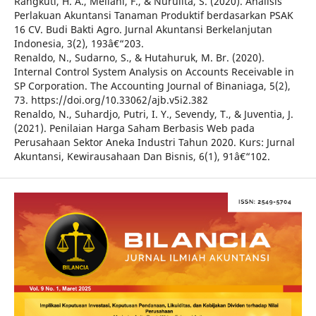
Rangkuti, H. A., Meilani, F., & Nurulita, S. (2020). Analisis
Perlakuan Akuntansi Tanaman Produktif berdasarkan PSAK
16 CV. Budi Bakti Agro. Jurnal Akuntansi Berkelanjutan
Indonesia, 3(2), 193â€“203.
Renaldo, N., Sudarno, S., & Hutahuruk, M. Br. (2020).
Internal Control System Analysis on Accounts Receivable in
SP Corporation. The Accounting Journal of Binaniaga, 5(2),
73. https://doi.org/10.33062/ajb.v5i2.382
Renaldo, N., Suhardjo, Putri, I. Y., Sevendy, T., & Juventia, J.
(2021). Penilaian Harga Saham Berbasis Web pada
Perusahaan Sektor Aneka Industri Tahun 2020. Kurs: Jurnal
Akuntansi, Kewirausahaan Dan Bisnis, 6(1), 91â€“102.