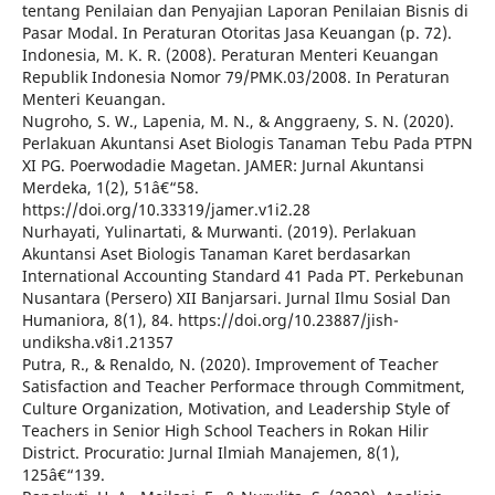
tentang Penilaian dan Penyajian Laporan Penilaian Bisnis di
Pasar Modal. In Peraturan Otoritas Jasa Keuangan (p. 72).
Indonesia, M. K. R. (2008). Peraturan Menteri Keuangan
Republik Indonesia Nomor 79/PMK.03/2008. In Peraturan
Menteri Keuangan.
Nugroho, S. W., Lapenia, M. N., & Anggraeny, S. N. (2020).
Perlakuan Akuntansi Aset Biologis Tanaman Tebu Pada PTPN
XI PG. Poerwodadie Magetan. JAMER: Jurnal Akuntansi
Merdeka, 1(2), 51â€“58.
https://doi.org/10.33319/jamer.v1i2.28
Nurhayati, Yulinartati, & Murwanti. (2019). Perlakuan
Akuntansi Aset Biologis Tanaman Karet berdasarkan
International Accounting Standard 41 Pada PT. Perkebunan
Nusantara (Persero) XII Banjarsari. Jurnal Ilmu Sosial Dan
Humaniora, 8(1), 84. https://doi.org/10.23887/jish-
undiksha.v8i1.21357
Putra, R., & Renaldo, N. (2020). Improvement of Teacher
Satisfaction and Teacher Performace through Commitment,
Culture Organization, Motivation, and Leadership Style of
Teachers in Senior High School Teachers in Rokan Hilir
District. Procuratio: Jurnal Ilmiah Manajemen, 8(1),
125â€“139.