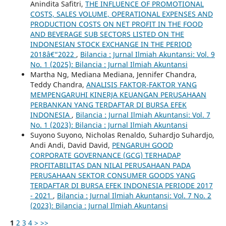
Anindita Safitri,
THE INFLUENCE OF PROMOTIONAL
COSTS, SALES VOLUME, OPERATIONAL EXPENSES AND
PRODUCTION COSTS ON NET PROFIT IN THE FOOD
AND BEVERAGE SUB SECTORS LISTED ON THE
INDONESIAN STOCK EXCHANGE IN THE PERIOD
2018â€“2022
,
Bilancia : Jurnal Ilmiah Akuntansi: Vol. 9
No. 1 (2025): Bilancia : Jurnal Ilmiah Akuntansi
Martha Ng, Mediana Mediana, Jennifer Chandra,
Teddy Chandra,
ANALISIS FAKTOR-FAKTOR YANG
MEMPENGARUHI KINERJA KEUANGAN PERUSAHAAN
PERBANKAN YANG TERDAFTAR DI BURSA EFEK
INDONESIA
,
Bilancia : Jurnal Ilmiah Akuntansi: Vol. 7
No. 1 (2023): Bilancia : Jurnal Ilmiah Akuntansi
Suyono Suyono, Nicholas Renaldo, Suhardjo Suhardjo,
Andi Andi, David David,
PENGARUH GOOD
CORPORATE GOVERNANCE (GCG) TERHADAP
PROFITABILITAS DAN NILAI PERUSAHAAN PADA
PERUSAHAAN SEKTOR CONSUMER GOODS YANG
TERDAFTAR DI BURSA EFEK INDONESIA PERIODE 2017
- 2021
,
Bilancia : Jurnal Ilmiah Akuntansi: Vol. 7 No. 2
(2023): Bilancia : Jurnal Ilmiah Akuntansi
1
2
3
4
>
>>