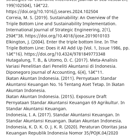
199(102504), 1â€“22.
https://doi.org/10.1016/j.seares.2024.102504
Correia, M. S. (2019). Sustainability: An Overview of the
Triple Bottom Line and Sustainability Implementation.
International Journal of Strategic Engineering, 2(1),
29â€“38. https://doi.org/10.4018/ijose.2019010103
Elkington, J. (2004). Enter the triple bottom line. In The
Triple Bottom Line: Does it All Add Up (Vol. 1, Issue 1986, pp.
1â€“16). https://doi.org/10.4324/9781849773348
Hutagalung, T. B., & Utomo, D. C. (2017). Meta-Analisis
Variasi Penelitian dari Peneliti Akuntansi di Indonesia.
Diponegoro Journal of Accounting, 6(4), 1â€“11.
Ikatan Akuntan Indonesia. (2011). Pernyataan Standar
Akuntansi Keuangan No. 16 Tentang Aset Tetap. In Ikatan
Akuntan Indonesia.
Ikatan Akuntan Indonesia. (2015). Exposure Draft
Pernyataan Standar Akuntansi Keuangan 69 Agrikultur. In
Standar Akuntansi Keuangan.
Indonesia, I. A. (2017). Standar Akuntansi Keuangan. In
Standar Akuntansi Keuangan. Ikatan Akuntan Indonesia.
Indonesia, K. D. K. O. J. K. R. (2020). Peraturan Otoritas Jasa
Keuangan Republik Indonesia Nomor 35/POJK.04/2020