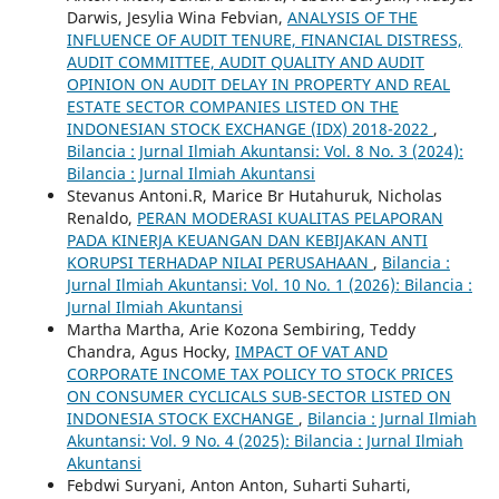
Darwis, Jesylia Wina Febvian,
ANALYSIS OF THE
INFLUENCE OF AUDIT TENURE, FINANCIAL DISTRESS,
AUDIT COMMITTEE, AUDIT QUALITY AND AUDIT
OPINION ON AUDIT DELAY IN PROPERTY AND REAL
ESTATE SECTOR COMPANIES LISTED ON THE
INDONESIAN STOCK EXCHANGE (IDX) 2018-2022
,
Bilancia : Jurnal Ilmiah Akuntansi: Vol. 8 No. 3 (2024):
Bilancia : Jurnal Ilmiah Akuntansi
Stevanus Antoni.R, Marice Br Hutahuruk, Nicholas
Renaldo,
PERAN MODERASI KUALITAS PELAPORAN
PADA KINERJA KEUANGAN DAN KEBIJAKAN ANTI
KORUPSI TERHADAP NILAI PERUSAHAAN
,
Bilancia :
Jurnal Ilmiah Akuntansi: Vol. 10 No. 1 (2026): Bilancia :
Jurnal Ilmiah Akuntansi
Martha Martha, Arie Kozona Sembiring, Teddy
Chandra, Agus Hocky,
IMPACT OF VAT AND
CORPORATE INCOME TAX POLICY TO STOCK PRICES
ON CONSUMER CYCLICALS SUB-SECTOR LISTED ON
INDONESIA STOCK EXCHANGE
,
Bilancia : Jurnal Ilmiah
Akuntansi: Vol. 9 No. 4 (2025): Bilancia : Jurnal Ilmiah
Akuntansi
Febdwi Suryani, Anton Anton, Suharti Suharti,