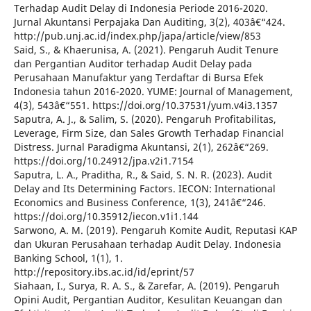
Terhadap Audit Delay di Indonesia Periode 2016-2020.
Jurnal Akuntansi Perpajaka Dan Auditing, 3(2), 403â€“424.
http://pub.unj.ac.id/index.php/japa/article/view/853
Said, S., & Khaerunisa, A. (2021). Pengaruh Audit Tenure
dan Pergantian Auditor terhadap Audit Delay pada
Perusahaan Manufaktur yang Terdaftar di Bursa Efek
Indonesia tahun 2016-2020. YUME: Journal of Management,
4(3), 543â€“551. https://doi.org/10.37531/yum.v4i3.1357
Saputra, A. J., & Salim, S. (2020). Pengaruh Profitabilitas,
Leverage, Firm Size, dan Sales Growth Terhadap Financial
Distress. Jurnal Paradigma Akuntansi, 2(1), 262â€“269.
https://doi.org/10.24912/jpa.v2i1.7154
Saputra, L. A., Praditha, R., & Said, S. N. R. (2023). Audit
Delay and Its Determining Factors. IECON: International
Economics and Business Conference, 1(3), 241â€“246.
https://doi.org/10.35912/iecon.v1i1.144
Sarwono, A. M. (2019). Pengaruh Komite Audit, Reputasi KAP
dan Ukuran Perusahaan terhadap Audit Delay. Indonesia
Banking School, 1(1), 1.
http://repository.ibs.ac.id/id/eprint/57
Siahaan, I., Surya, R. A. S., & Zarefar, A. (2019). Pengaruh
Opini Audit, Pergantian Auditor, Kesulitan Keuangan dan