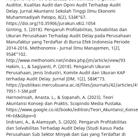
Auditor, Kualitas Audit dan Opini Audit Terhadap Audit
Delay. Jurnal Akuntansi Sekolah Tinggi Ilmu Ekonomi
Muhammadiyah Patopo, 8(2), 53â€“67.
https://doi.org/10.35906/jurakun.v8i2.1054
Ginting, S. (2018). Pengaruh Profitabilitas, Solvabilitas dan
Ukuran Perusahaan Terhadap Audit Delay pada Perusahaan
Manufaktur yang Terdaftar di Bursa Efek Indonesia Periode
2014-2016. Methonomix - Jurnal Ilmu Manajemen, 1(2),
95â€“102.
http://www.methonomi.net/index.php/jm/article/view/93
Hakim, L., & Sagiyanti, P. (2018). Pengaruh Ukuran
Perusahaan, Jenis Industri, Komite Audit dan Ukuran KAP
terhadap Audit Delay. Jurnal JDM, 1(2), 58â€“73.
https://publikasi.mercubuana.ac.id/files/journals/42/articles/
7951-1-SM.pdf
Harnovinsah, Anasta, L., & Sopanah, A. (2023). Teori
Akuntansi Konsep dan Praktis. Scopindo Media Pustaka.
https://www.google.co.id/books/edition/Teori_Akuntansi_Kons
Hl=Id&Gbpv=0
Indriani, A., & Alamsyah, S. (2020). Pengaruh Profitabilitas
dan Solvabilitas Terhadap Audit Delay (Studi Kasus Pada
Perusahaan Sub Sektor Minyak dan Gas yang Terdaftar di