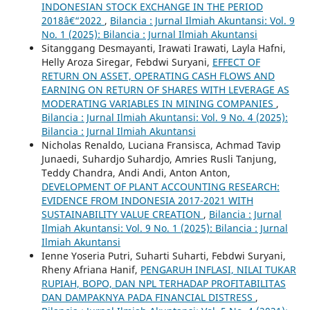
INDONESIAN STOCK EXCHANGE IN THE PERIOD
2018â€“2022
,
Bilancia : Jurnal Ilmiah Akuntansi: Vol. 9
No. 1 (2025): Bilancia : Jurnal Ilmiah Akuntansi
Sitanggang Desmayanti, Irawati Irawati, Layla Hafni,
Helly Aroza Siregar, Febdwi Suryani,
EFFECT OF
RETURN ON ASSET, OPERATING CASH FLOWS AND
EARNING ON RETURN OF SHARES WITH LEVERAGE AS
MODERATING VARIABLES IN MINING COMPANIES
,
Bilancia : Jurnal Ilmiah Akuntansi: Vol. 9 No. 4 (2025):
Bilancia : Jurnal Ilmiah Akuntansi
Nicholas Renaldo, Luciana Fransisca, Achmad Tavip
Junaedi, Suhardjo Suhardjo, Amries Rusli Tanjung,
Teddy Chandra, Andi Andi, Anton Anton,
DEVELOPMENT OF PLANT ACCOUNTING RESEARCH:
EVIDENCE FROM INDONESIA 2017-2021 WITH
SUSTAINABILITY VALUE CREATION
,
Bilancia : Jurnal
Ilmiah Akuntansi: Vol. 9 No. 1 (2025): Bilancia : Jurnal
Ilmiah Akuntansi
Ienne Yoseria Putri, Suharti Suharti, Febdwi Suryani,
Rheny Afriana Hanif,
PENGARUH INFLASI, NILAI TUKAR
RUPIAH, BOPO, DAN NPL TERHADAP PROFITABILITAS
DAN DAMPAKNYA PADA FINANCIAL DISTRESS
,