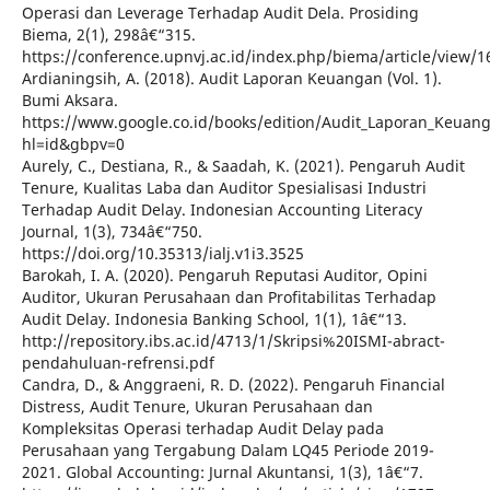
Operasi dan Leverage Terhadap Audit Dela. Prosiding
Biema, 2(1), 298â€“315.
https://conference.upnvj.ac.id/index.php/biema/article/view/1
Ardianingsih, A. (2018). Audit Laporan Keuangan (Vol. 1).
Bumi Aksara.
https://www.google.co.id/books/edition/Audit_Laporan_Keua
hl=id&gbpv=0
Aurely, C., Destiana, R., & Saadah, K. (2021). Pengaruh Audit
Tenure, Kualitas Laba dan Auditor Spesialisasi Industri
Terhadap Audit Delay. Indonesian Accounting Literacy
Journal, 1(3), 734â€“750.
https://doi.org/10.35313/ialj.v1i3.3525
Barokah, I. A. (2020). Pengaruh Reputasi Auditor, Opini
Auditor, Ukuran Perusahaan dan Profitabilitas Terhadap
Audit Delay. Indonesia Banking School, 1(1), 1â€“13.
http://repository.ibs.ac.id/4713/1/Skripsi%20ISMI-abract-
pendahuluan-refrensi.pdf
Candra, D., & Anggraeni, R. D. (2022). Pengaruh Financial
Distress, Audit Tenure, Ukuran Perusahaan dan
Kompleksitas Operasi terhadap Audit Delay pada
Perusahaan yang Tergabung Dalam LQ45 Periode 2019-
2021. Global Accounting: Jurnal Akuntansi, 1(3), 1â€“7.