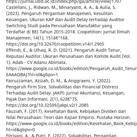
https://jurnal.ubd.ac.id/index.php/ga/article/view/1707
Castellani, J., Ridwan, M., Minaryanti, A. A., & Aulia, S.
(2023). Pengaruh Pergantian Manajemen, Kesulitan
Keuangan, Ukuran KAP dan Audit Delay terhadap Auditor
Switching Studi pada Perusahaan Manufaktur yang
Terdaftar di BEI Tahun 2015-2018. Coopetition: Jurnal Ilmiah
Manajemen, 14(1), 151â€“168.
https://doi.org/10.32670/coopetition.v14i1.2905
Effendi, E., & Ulhaq, R. D. (2021). Pengaruh Audit Tenur,
Reputasi Auditor, Ukuran Perusahaan dan Komite Audit (Vol.
1). Adab - CV Adanu Abimata.
https://www.google.co.id/books/edition/Pengaruh_Audit_Tenur
EAAAQBAJ?hl=id&gbpv=1
Fairuzzaman, Azizah, D. M., & Anggraeni, Y. (2022).
Pengaruh Firm Size, Solvabilitas dan Financial Distress
Terhadap Audit Delay. JAKPI: Jurnal Akuntansi, Keuangan,
Pajak Dan Informasi, 2(1), 62â€“75.
https://doi.org/10.32509/jakpi.v2i1.2085
Fauziah, F. (2017). Kesehatan Bank, Kebijakan Dividen dan
Nilai Perusahaan: Teori dan Kajian Empiris. Pustaka Horizon.
https://www.google.co.id/books/edition/Kesehatan_Bank_Keb
hl=id&gbpv=0
Fitriyani, A., & Putri, E. (2022). Solvabilitas, Pergantian