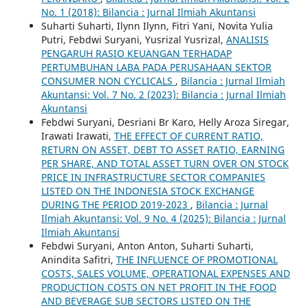
No. 1 (2018): Bilancia : Jurnal Ilmiah Akuntansi
Suharti Suharti, Ilynn Ilynn, Fitri Yani, Novita Yulia
Putri, Febdwi Suryani, Yusrizal Yusrizal,
ANALISIS
PENGARUH RASIO KEUANGAN TERHADAP
PERTUMBUHAN LABA PADA PERUSAHAAN SEKTOR
CONSUMER NON CYCLICALS
,
Bilancia : Jurnal Ilmiah
Akuntansi: Vol. 7 No. 2 (2023): Bilancia : Jurnal Ilmiah
Akuntansi
Febdwi Suryani, Desriani Br Karo, Helly Aroza Siregar,
Irawati Irawati,
THE EFFECT OF CURRENT RATIO,
RETURN ON ASSET, DEBT TO ASSET RATIO, EARNING
PER SHARE, AND TOTAL ASSET TURN OVER ON STOCK
PRICE IN INFRASTRUCTURE SECTOR COMPANIES
LISTED ON THE INDONESIA STOCK EXCHANGE
DURING THE PERIOD 2019-2023
,
Bilancia : Jurnal
Ilmiah Akuntansi: Vol. 9 No. 4 (2025): Bilancia : Jurnal
Ilmiah Akuntansi
Febdwi Suryani, Anton Anton, Suharti Suharti,
Anindita Safitri,
THE INFLUENCE OF PROMOTIONAL
COSTS, SALES VOLUME, OPERATIONAL EXPENSES AND
PRODUCTION COSTS ON NET PROFIT IN THE FOOD
AND BEVERAGE SUB SECTORS LISTED ON THE