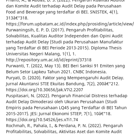
dan Komite Audit terhadap Audit Delay pada Perusahaan
Food and Beverage yang terdaftar di BEI. SNISTEK, 4(1),
313â€“318.
https://forum.upbatam.ac.id/index.php/prosiding/article/view
Purwaningsih, E. P. D. (2017). Pengaruh Profitabilitas,
Solvabilitas, Kualitas Auditor Independen dan Opini Audit
terhadap Audit Delay (Studi pada Perusahaan Manufaktur
yang Terdaftar di BEI Periode 2013-2015). Diploma Thesis
Universitas Negeri Malang, 1(1), 1.
http://repository.um.ac.id/id/eprint/37318
Purwanti, T. (2022, May 13). BEI Beri Sanksi 91 Emiten yang
Belum Setor Lapkeu Tahun 2021. CNBC Indonesia.
Puryati, D. (2020). Faktor yang Mempengaruhi Audit Delay.
Jurnal Akuntansi STIE Ekuitas Bandung, 7(2), 200â€“212.
https://doi.org/10.30656/Jak.V7i2.2207
Puspitasari, N. (2022). Pengaruh Financial Distress terhadap
Audit Delay Dimoderasi oleh Ukuran Perusahaan (Studi
Empiris pada Perusahaan LQ45 yang Terdaftar di BEI Tahun
2015-2017). JES: Jurnal Ekonomi STIEP, 7(1), 10â€“18.
https://doi.org/10.54526/jes.v7i1.74
Rochmah, R., Pahala, I., & Perdana, P. N. (2022). Pengaruh
Profitabilitas, Solvabilitas, Aktivitas Aset dan Komite Audit