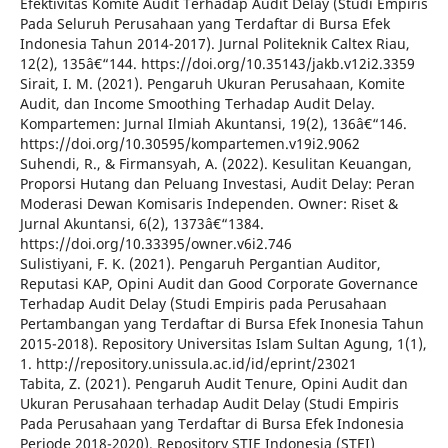
Efektivitas Komite Audit Terhadap Audit Delay (Studi Empiris
Pada Seluruh Perusahaan yang Terdaftar di Bursa Efek
Indonesia Tahun 2014-2017). Jurnal Politeknik Caltex Riau,
12(2), 135â€“144. https://doi.org/10.35143/jakb.v12i2.3359
Sirait, I. M. (2021). Pengaruh Ukuran Perusahaan, Komite
Audit, dan Income Smoothing Terhadap Audit Delay.
Kompartemen: Jurnal Ilmiah Akuntansi, 19(2), 136â€“146.
https://doi.org/10.30595/kompartemen.v19i2.9062
Suhendi, R., & Firmansyah, A. (2022). Kesulitan Keuangan,
Proporsi Hutang dan Peluang Investasi, Audit Delay: Peran
Moderasi Dewan Komisaris Independen. Owner: Riset &
Jurnal Akuntansi, 6(2), 1373â€“1384.
https://doi.org/10.33395/owner.v6i2.746
Sulistiyani, F. K. (2021). Pengaruh Pergantian Auditor,
Reputasi KAP, Opini Audit dan Good Corporate Governance
Terhadap Audit Delay (Studi Empiris pada Perusahaan
Pertambangan yang Terdaftar di Bursa Efek Inonesia Tahun
2015-2018). Repository Universitas Islam Sultan Agung, 1(1),
1. http://repository.unissula.ac.id/id/eprint/23021
Tabita, Z. (2021). Pengaruh Audit Tenure, Opini Audit dan
Ukuran Perusahaan terhadap Audit Delay (Studi Empiris
Pada Perusahaan yang Terdaftar di Bursa Efek Indonesia
Periode 2018-2020). Repository STIE Indonesia (STEI)