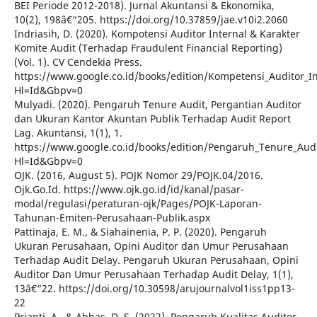
BEI Periode 2012-2018). Jurnal Akuntansi & Ekonomika,
10(2), 198â€“205. https://doi.org/10.37859/jae.v10i2.2060
Indriasih, D. (2020). Kompotensi Auditor Internal & Karakter
Komite Audit (Terhadap Fraudulent Financial Reporting)
(Vol. 1). CV Cendekia Press.
https://www.google.co.id/books/edition/Kompetensi_Auditor_
Hl=Id&Gbpv=0
Mulyadi. (2020). Pengaruh Tenure Audit, Pergantian Auditor
dan Ukuran Kantor Akuntan Publik Terhadap Audit Report
Lag. Akuntansi, 1(1), 1.
https://www.google.co.id/books/edition/Pengaruh_Tenure_Aud
Hl=Id&Gbpv=0
OJK. (2016, August 5). POJK Nomor 29/POJK.04/2016.
Ojk.Go.Id. https://www.ojk.go.id/id/kanal/pasar-
modal/regulasi/peraturan-ojk/Pages/POJK-Laporan-
Tahunan-Emiten-Perusahaan-Publik.aspx
Pattinaja, E. M., & Siahainenia, P. P. (2020). Pengaruh
Ukuran Perusahaan, Opini Auditor dan Umur Perusahaan
Terhadap Audit Delay. Pengaruh Ukuran Perusahaan, Opini
Auditor Dan Umur Perusahaan Terhadap Audit Delay, 1(1),
13â€“22. https://doi.org/10.30598/arujournalvol1iss1pp13-
22
Prianti, A., & Abbas, D. S. (2022). Pengaruh Kualitas Auditor