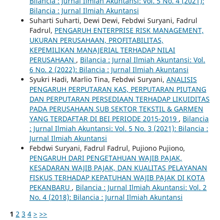
Bilancia : Jurnal Ilmiah Akuntansi: Vol. 5 No. 4 (2021):
Bilancia : Jurnal Ilmiah Akuntansi
Suharti Suharti, Dewi Dewi, Febdwi Suryani, Fadrul
Fadrul,
PENGARUH ENTERPRISE RISK MANAGEMENT,
UKURAN PERUSAHAAN, PROFITABILITAS,
KEPEMILIKAN MANAJERIAL TERHADAP NILAI
PERUSAHAAN
,
Bilancia : Jurnal Ilmiah Akuntansi: Vol.
6 No. 2 (2022): Bilancia : Jurnal Ilmiah Akuntansi
Syukri Hadi, Marlio Tina, Febdwi Suryani,
ANALISIS
PENGARUH PERPUTARAN KAS, PERPUTARAN PIUTANG
DAN PERPUTARAN PERSEDIAAN TERHADAP LIKUIDITAS
PADA PERUSAHAAN SUB SEKTOR TEKSTIL & GARMEN
YANG TERDAFTAR DI BEI PERIODE 2015-2019
,
Bilancia
: Jurnal Ilmiah Akuntansi: Vol. 5 No. 3 (2021): Bilancia :
Jurnal Ilmiah Akuntansi
Febdwi Suryani, Fadrul Fadrul, Pujiono Pujiono,
PENGARUH DARI PENGETAHUAN WAJIB PAJAK,
KESADARAN WAJIB PAJAK, DAN KUALITAS PELAYANAN
FISKUS TERHADAP KEPATUHAN WAJIB PAJAK DI KOTA
PEKANBARU
,
Bilancia : Jurnal Ilmiah Akuntansi: Vol. 2
No. 4 (2018): Bilancia : Jurnal Ilmiah Akuntansi
1
2
3
4
>
>>