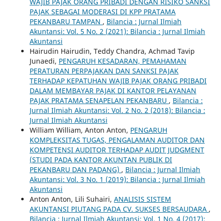
WAJIB PAJAK ORANG PRIBADI DENGAN RISIKO SANKSI
PAJAK SEBAGAI MODERASI DI KPP PRATAMA
PEKANBARU TAMPAN
,
Bilancia : Jurnal Ilmiah
Akuntansi: Vol. 5 No. 2 (2021): Bilancia : Jurnal Ilmiah
Akuntansi
Hairudin Hairudin, Teddy Chandra, Achmad Tavip
Junaedi,
PENGARUH KESADARAN, PEMAHAMAN
PERATURAN PERPAJAKAN DAN SANKSI PAJAK
TERHADAP KEPATUHAN WAJIB PAJAK ORANG PRIBADI
DALAM MEMBAYAR PAJAK DI KANTOR PELAYANAN
PAJAK PRATAMA SENAPELAN PEKANBARU
,
Bilancia :
Jurnal Ilmiah Akuntansi: Vol. 2 No. 2 (2018): Bilancia :
Jurnal Ilmiah Akuntansi
William William, Anton Anton,
PENGARUH
KOMPLEKSITAS TUGAS, PENGALAMAN AUDITOR DAN
KOMPETENSI AUDITOR TERHADAP AUDIT JUDGMENT
(STUDI PADA KANTOR AKUNTAN PUBLIK DI
PEKANBARU DAN PADANG)
,
Bilancia : Jurnal Ilmiah
Akuntansi: Vol. 3 No. 1 (2019): Bilancia : Jurnal Ilmiah
Akuntansi
Anton Anton, Lili Suhairi,
ANALISIS SISTEM
AKUNTANSI PIUTANG PADA CV. SUKSES BERSAUDARA
,
Bilancia : Jurnal Ilmiah Akuntansi: Vol. 1 No. 4 (2017):