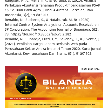
Rangkuti, H. A., Meilani, F., & Nurulita, S. (2020). Analisis
Perlakuan Akuntansi Tanaman Produktif berdasarkan PSAK
16 CV. Budi Bakti Agro. Jurnal Akuntansi Berkelanjutan
Indonesia, 3(2), 193â€“203.
Renaldo, N., Sudarno, S., & Hutahuruk, M. Br. (2020).
Internal Control System Analysis on Accounts Receivable in
SP Corporation. The Accounting Journal of Binaniaga, 5(2),
73. https://doi.org/10.33062/ajb.v5i2.382
Renaldo, N., Suhardjo, Putri, I. Y., Sevendy, T., & Juventia, J.
(2021). Penilaian Harga Saham Berbasis Web pada
Perusahaan Sektor Aneka Industri Tahun 2020. Kurs: Jurnal
Akuntansi, Kewirausahaan Dan Bisnis, 6(1), 91â€“102.