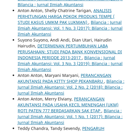
Bilancia : Jurnal Ilmiah Akuntansi
Anton Anton, Shelly Chatrine Tarigan,
ANALISIS
PERHITUNGAN HARGA POKOK PRODUKS TEMPE (
STUDI KASUS UMKM PAK LUKMAN)
,
Bilancia : Jurnal
Ilmiah Akuntansi: Vol. 1 No. 3 (2017): Bilancia : Jurnal
Ilmiah Akuntansi
Suyono Suyono, Andi Andi, Dian Utari, Hairudin
Hairudin,
DETERMINAN PERTUMBUHAN LABA
PERUSAHAAN: STUDI PADA BANK KONVENSIONAL DI
INDONESIA PERIODE 2013-2017
,
Bilancia : Jurnal
Ilmiah Akuntansi: Vol. 3 No. 3 (2019): Bilancia : Jurnal
Ilmiah Akuntansi
Anton Anton, Maryani Maryani,
PERANCANGAN
AKUNTANSI PADA KITTY SHOP PEKANBARU
,
Bilancia :
Jurnal Ilmiah Akuntansi: Vol. 2 No. 2 (2018): Bilancia :
Jurnal Ilmiah Akuntansi
Anton Anton, Merry Elviany,
PERANCANGAN
AKUNTANSI PADA USAHA KECIL MENENGAH (UKM)
ROTI PATEN 777 BERDASARKAN SAK ETAP
,
Bilancia :
Jurnal Ilmiah Akuntansi: Vol. 1 No. 1 (2017): Bilancia :
Jurnal Ilmiah Akuntansi
Teddy Chandra, Tandy Sevendy,
PENGARUH