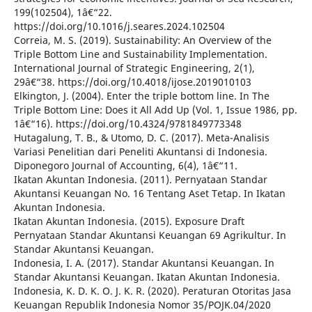
199(102504), 1â€“22.
https://doi.org/10.1016/j.seares.2024.102504
Correia, M. S. (2019). Sustainability: An Overview of the
Triple Bottom Line and Sustainability Implementation.
International Journal of Strategic Engineering, 2(1),
29â€“38. https://doi.org/10.4018/ijose.2019010103
Elkington, J. (2004). Enter the triple bottom line. In The
Triple Bottom Line: Does it All Add Up (Vol. 1, Issue 1986, pp.
1â€“16). https://doi.org/10.4324/9781849773348
Hutagalung, T. B., & Utomo, D. C. (2017). Meta-Analisis
Variasi Penelitian dari Peneliti Akuntansi di Indonesia.
Diponegoro Journal of Accounting, 6(4), 1â€“11.
Ikatan Akuntan Indonesia. (2011). Pernyataan Standar
Akuntansi Keuangan No. 16 Tentang Aset Tetap. In Ikatan
Akuntan Indonesia.
Ikatan Akuntan Indonesia. (2015). Exposure Draft
Pernyataan Standar Akuntansi Keuangan 69 Agrikultur. In
Standar Akuntansi Keuangan.
Indonesia, I. A. (2017). Standar Akuntansi Keuangan. In
Standar Akuntansi Keuangan. Ikatan Akuntan Indonesia.
Indonesia, K. D. K. O. J. K. R. (2020). Peraturan Otoritas Jasa
Keuangan Republik Indonesia Nomor 35/POJK.04/2020