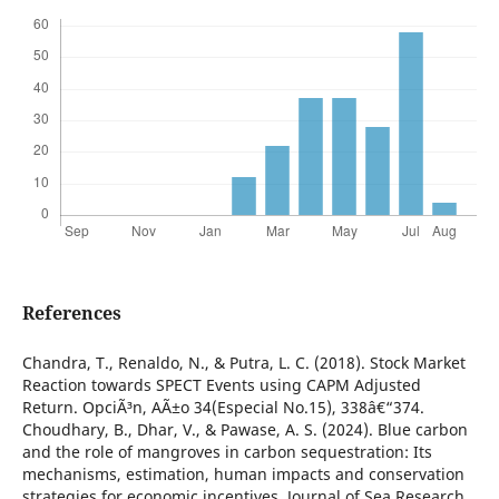
References
Chandra, T., Renaldo, N., & Putra, L. C. (2018). Stock Market
Reaction towards SPECT Events using CAPM Adjusted
Return. OpciÃ³n, AÃ±o 34(Especial No.15), 338â€“374.
Choudhary, B., Dhar, V., & Pawase, A. S. (2024). Blue carbon
and the role of mangroves in carbon sequestration: Its
mechanisms, estimation, human impacts and conservation
strategies for economic incentives. Journal of Sea Research,