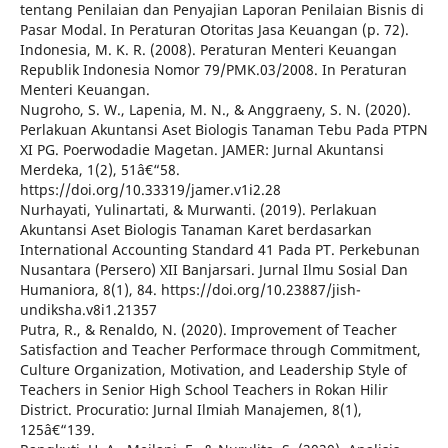
tentang Penilaian dan Penyajian Laporan Penilaian Bisnis di
Pasar Modal. In Peraturan Otoritas Jasa Keuangan (p. 72).
Indonesia, M. K. R. (2008). Peraturan Menteri Keuangan
Republik Indonesia Nomor 79/PMK.03/2008. In Peraturan
Menteri Keuangan.
Nugroho, S. W., Lapenia, M. N., & Anggraeny, S. N. (2020).
Perlakuan Akuntansi Aset Biologis Tanaman Tebu Pada PTPN
XI PG. Poerwodadie Magetan. JAMER: Jurnal Akuntansi
Merdeka, 1(2), 51â€“58.
https://doi.org/10.33319/jamer.v1i2.28
Nurhayati, Yulinartati, & Murwanti. (2019). Perlakuan
Akuntansi Aset Biologis Tanaman Karet berdasarkan
International Accounting Standard 41 Pada PT. Perkebunan
Nusantara (Persero) XII Banjarsari. Jurnal Ilmu Sosial Dan
Humaniora, 8(1), 84. https://doi.org/10.23887/jish-
undiksha.v8i1.21357
Putra, R., & Renaldo, N. (2020). Improvement of Teacher
Satisfaction and Teacher Performace through Commitment,
Culture Organization, Motivation, and Leadership Style of
Teachers in Senior High School Teachers in Rokan Hilir
District. Procuratio: Jurnal Ilmiah Manajemen, 8(1),
125â€“139.