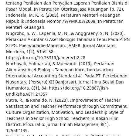
tentang Penilaian dan Penyajian Laporan Penilaian Bisnis di
Pasar Modal. In Peraturan Otoritas Jasa Keuangan (p. 72).
Indonesia, M. K. R. (2008). Peraturan Menteri Keuangan
Republik Indonesia Nomor 79/PMK.03/2008. In Peraturan
Menteri Keuangan.
Nugroho, S. W., Lapenia, M. N., & Anggraeny, S. N. (2020).
Perlakuan Akuntansi Aset Biologis Tanaman Tebu Pada PTPN
XI PG. Poerwodadie Magetan. JAMER: Jurnal Akuntansi
Merdeka, 1(2), 51â€“58.
https://doi.org/10.33319/jamer.v1i2.28
Nurhayati, Yulinartati, & Murwanti. (2019). Perlakuan
Akuntansi Aset Biologis Tanaman Karet berdasarkan
International Accounting Standard 41 Pada PT. Perkebunan
Nusantara (Persero) XII Banjarsari. Jurnal Ilmu Sosial Dan
Humaniora, 8(1), 84. https://doi.org/10.23887/jish-
undiksha.v8i1.21357
Putra, R., & Renaldo, N. (2020). Improvement of Teacher
Satisfaction and Teacher Performace through Commitment,
Culture Organization, Motivation, and Leadership Style of
Teachers in Senior High School Teachers in Rokan Hilir
District. Procuratio: Jurnal Ilmiah Manajemen, 8(1),
125â€“139.