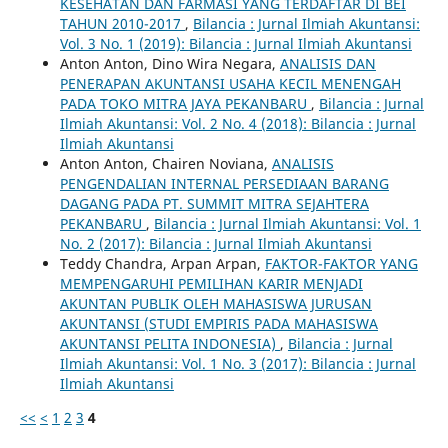
KESEHATAN DAN FARMASI YANG TERDAFTAR DI BEI
TAHUN 2010-2017
,
Bilancia : Jurnal Ilmiah Akuntansi:
Vol. 3 No. 1 (2019): Bilancia : Jurnal Ilmiah Akuntansi
Anton Anton, Dino Wira Negara,
ANALISIS DAN
PENERAPAN AKUNTANSI USAHA KECIL MENENGAH
PADA TOKO MITRA JAYA PEKANBARU
,
Bilancia : Jurnal
Ilmiah Akuntansi: Vol. 2 No. 4 (2018): Bilancia : Jurnal
Ilmiah Akuntansi
Anton Anton, Chairen Noviana,
ANALISIS
PENGENDALIAN INTERNAL PERSEDIAAN BARANG
DAGANG PADA PT. SUMMIT MITRA SEJAHTERA
PEKANBARU
,
Bilancia : Jurnal Ilmiah Akuntansi: Vol. 1
No. 2 (2017): Bilancia : Jurnal Ilmiah Akuntansi
Teddy Chandra, Arpan Arpan,
FAKTOR-FAKTOR YANG
MEMPENGARUHI PEMILIHAN KARIR MENJADI
AKUNTAN PUBLIK OLEH MAHASISWA JURUSAN
AKUNTANSI (STUDI EMPIRIS PADA MAHASISWA
AKUNTANSI PELITA INDONESIA)
,
Bilancia : Jurnal
Ilmiah Akuntansi: Vol. 1 No. 3 (2017): Bilancia : Jurnal
Ilmiah Akuntansi
<<
<
1
2
3
4