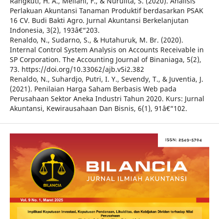
Rangkuti, H. A., Meilani, F., & Nurulita, S. (2020). Analisis
Perlakuan Akuntansi Tanaman Produktif berdasarkan PSAK
16 CV. Budi Bakti Agro. Jurnal Akuntansi Berkelanjutan
Indonesia, 3(2), 193â€“203.
Renaldo, N., Sudarno, S., & Hutahuruk, M. Br. (2020).
Internal Control System Analysis on Accounts Receivable in
SP Corporation. The Accounting Journal of Binaniaga, 5(2),
73. https://doi.org/10.33062/ajb.v5i2.382
Renaldo, N., Suhardjo, Putri, I. Y., Sevendy, T., & Juventia, J.
(2021). Penilaian Harga Saham Berbasis Web pada
Perusahaan Sektor Aneka Industri Tahun 2020. Kurs: Jurnal
Akuntansi, Kewirausahaan Dan Bisnis, 6(1), 91â€“102.