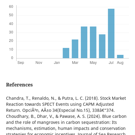
References
Chandra, T., Renaldo, N., & Putra, L. C. (2018). Stock Market
Reaction towards SPECT Events using CAPM Adjusted
Return. OpciÃ³n, AÃ±o 34(Especial No.15), 338â€“374.
Choudhary, B., Dhar, V., & Pawase, A. S. (2024). Blue carbon
and the role of mangroves in carbon sequestration: Its
mechanisms, estimation, human impacts and conservation
strategies for economic incentives. Journal of Sea Research,