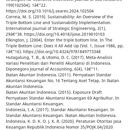
199(102504), 1â€“22.
https://doi.org/10.1016/j.seares.2024.102504
Correia, M. S. (2019). Sustainability: An Overview of the
Triple Bottom Line and Sustainability Implementation.
International Journal of Strategic Engineering, 2(1),
29â€“38. https://doi.org/10.4018/ijose.2019010103
Elkington, J. (2004). Enter the triple bottom line. In The
Triple Bottom Line: Does it All Add Up (Vol. 1, Issue 1986, pp.
1â€“16). https://doi.org/10.4324/9781849773348
Hutagalung, T. B., & Utomo, D. C. (2017). Meta-Analisis
Variasi Penelitian dari Peneliti Akuntansi di Indonesia.
Diponegoro Journal of Accounting, 6(4), 1â€“11.
Ikatan Akuntan Indonesia. (2011). Pernyataan Standar
Akuntansi Keuangan No. 16 Tentang Aset Tetap. In Ikatan
Akuntan Indonesia.
Ikatan Akuntan Indonesia. (2015). Exposure Draft
Pernyataan Standar Akuntansi Keuangan 69 Agrikultur. In
Standar Akuntansi Keuangan.
Indonesia, I. A. (2017). Standar Akuntansi Keuangan. In
Standar Akuntansi Keuangan. Ikatan Akuntan Indonesia.
Indonesia, K. D. K. O. J. K. R. (2020). Peraturan Otoritas Jasa
Keuangan Republik Indonesia Nomor 35/POJK.04/2020