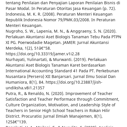
tentang Penilaian dan Penyajian Laporan Penilaian Bisnis di
Pasar Modal. In Peraturan Otoritas Jasa Keuangan (p. 72).
Indonesia, M. K. R. (2008). Peraturan Menteri Keuangan
Republik Indonesia Nomor 79/PMK.03/2008. In Peraturan
Menteri Keuangan.
Nugroho, S. W., Lapenia, M. N., & Anggraeny, S. N. (2020).
Perlakuan Akuntansi Aset Biologis Tanaman Tebu Pada PTPN
XI PG. Poerwodadie Magetan. JAMER: Jurnal Akuntansi
Merdeka, 1(2), 51â€“58.
https://doi.org/10.33319/jamer.v1i2.28
Nurhayati, Yulinartati, & Murwanti. (2019). Perlakuan
Akuntansi Aset Biologis Tanaman Karet berdasarkan
International Accounting Standard 41 Pada PT. Perkebunan
Nusantara (Persero) XII Banjarsari. Jurnal Ilmu Sosial Dan
Humaniora, 8(1), 84. https://doi.org/10.23887/jish-
undiksha.v8i1.21357
Putra, R., & Renaldo, N. (2020). Improvement of Teacher
Satisfaction and Teacher Performace through Commitment,
Culture Organization, Motivation, and Leadership Style of
Teachers in Senior High School Teachers in Rokan Hilir
District. Procuratio: Jurnal Ilmiah Manajemen, 8(1),
125â€“139.