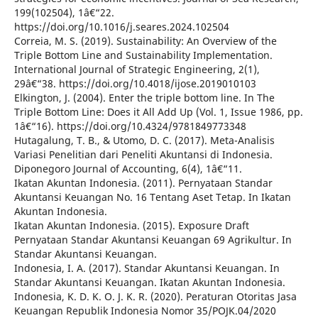
199(102504), 1â€“22.
https://doi.org/10.1016/j.seares.2024.102504
Correia, M. S. (2019). Sustainability: An Overview of the
Triple Bottom Line and Sustainability Implementation.
International Journal of Strategic Engineering, 2(1),
29â€“38. https://doi.org/10.4018/ijose.2019010103
Elkington, J. (2004). Enter the triple bottom line. In The
Triple Bottom Line: Does it All Add Up (Vol. 1, Issue 1986, pp.
1â€“16). https://doi.org/10.4324/9781849773348
Hutagalung, T. B., & Utomo, D. C. (2017). Meta-Analisis
Variasi Penelitian dari Peneliti Akuntansi di Indonesia.
Diponegoro Journal of Accounting, 6(4), 1â€“11.
Ikatan Akuntan Indonesia. (2011). Pernyataan Standar
Akuntansi Keuangan No. 16 Tentang Aset Tetap. In Ikatan
Akuntan Indonesia.
Ikatan Akuntan Indonesia. (2015). Exposure Draft
Pernyataan Standar Akuntansi Keuangan 69 Agrikultur. In
Standar Akuntansi Keuangan.
Indonesia, I. A. (2017). Standar Akuntansi Keuangan. In
Standar Akuntansi Keuangan. Ikatan Akuntan Indonesia.
Indonesia, K. D. K. O. J. K. R. (2020). Peraturan Otoritas Jasa
Keuangan Republik Indonesia Nomor 35/POJK.04/2020