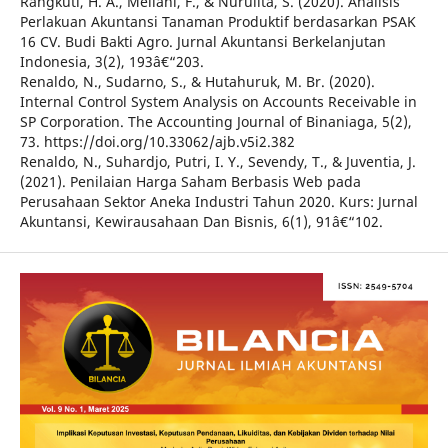
Rangkuti, H. A., Meilani, F., & Nurulita, S. (2020). Analisis
Perlakuan Akuntansi Tanaman Produktif berdasarkan PSAK
16 CV. Budi Bakti Agro. Jurnal Akuntansi Berkelanjutan
Indonesia, 3(2), 193â€“203.
Renaldo, N., Sudarno, S., & Hutahuruk, M. Br. (2020).
Internal Control System Analysis on Accounts Receivable in
SP Corporation. The Accounting Journal of Binaniaga, 5(2),
73. https://doi.org/10.33062/ajb.v5i2.382
Renaldo, N., Suhardjo, Putri, I. Y., Sevendy, T., & Juventia, J.
(2021). Penilaian Harga Saham Berbasis Web pada
Perusahaan Sektor Aneka Industri Tahun 2020. Kurs: Jurnal
Akuntansi, Kewirausahaan Dan Bisnis, 6(1), 91â€“102.