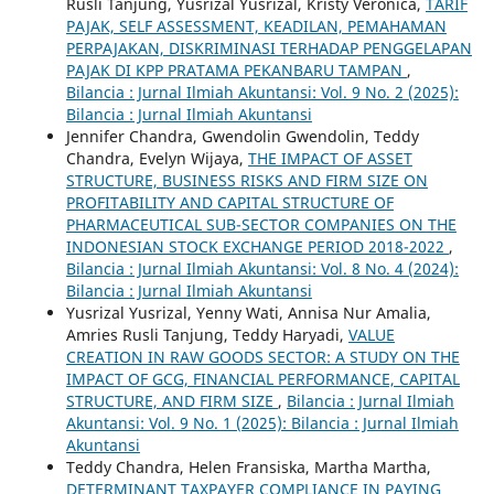
Rusli Tanjung, Yusrizal Yusrizal, Kristy Veronica,
TARIF
PAJAK, SELF ASSESSMENT, KEADILAN, PEMAHAMAN
PERPAJAKAN, DISKRIMINASI TERHADAP PENGGELAPAN
PAJAK DI KPP PRATAMA PEKANBARU TAMPAN
,
Bilancia : Jurnal Ilmiah Akuntansi: Vol. 9 No. 2 (2025):
Bilancia : Jurnal Ilmiah Akuntansi
Jennifer Chandra, Gwendolin Gwendolin, Teddy
Chandra, Evelyn Wijaya,
THE IMPACT OF ASSET
STRUCTURE, BUSINESS RISKS AND FIRM SIZE ON
PROFITABILITY AND CAPITAL STRUCTURE OF
PHARMACEUTICAL SUB-SECTOR COMPANIES ON THE
INDONESIAN STOCK EXCHANGE PERIOD 2018-2022
,
Bilancia : Jurnal Ilmiah Akuntansi: Vol. 8 No. 4 (2024):
Bilancia : Jurnal Ilmiah Akuntansi
Yusrizal Yusrizal, Yenny Wati, Annisa Nur Amalia,
Amries Rusli Tanjung, Teddy Haryadi,
VALUE
CREATION IN RAW GOODS SECTOR: A STUDY ON THE
IMPACT OF GCG, FINANCIAL PERFORMANCE, CAPITAL
STRUCTURE, AND FIRM SIZE
,
Bilancia : Jurnal Ilmiah
Akuntansi: Vol. 9 No. 1 (2025): Bilancia : Jurnal Ilmiah
Akuntansi
Teddy Chandra, Helen Fransiska, Martha Martha,
DETERMINANT TAXPAYER COMPLIANCE IN PAYING