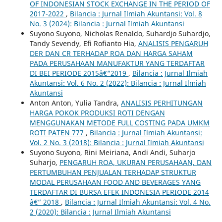
OF INDONESIAN STOCK EXCHANGE IN THE PERIOD OF
2017-2022
,
Bilancia : Jurnal Ilmiah Akuntansi: Vol. 8
No. 3 (2024): Bilancia : Jurnal Ilmiah Akuntansi
Suyono Suyono, Nicholas Renaldo, Suhardjo Suhardjo,
Tandy Sevendy, Efi Rofianto Hia,
ANALISIS PENGARUH
DER DAN CR TERHADAP ROA DAN HARGA SAHAM
PADA PERUSAHAAN MANUFAKTUR YANG TERDAFTAR
DI BEI PERIODE 2015â€“2019
,
Bilancia : Jurnal Ilmiah
Akuntansi: Vol. 6 No. 2 (2022): Bilancia : Jurnal Ilmiah
Akuntansi
Anton Anton, Yulia Tandra,
ANALISIS PERHITUNGAN
HARGA POKOK PRODUKSI ROTI DENGAN
MENGGUNAKAN METODE FULL COSTING PADA UMKM
ROTI PATEN 777
,
Bilancia : Jurnal Ilmiah Akuntansi:
Vol. 2 No. 3 (2018): Bilancia : Jurnal Ilmiah Akuntansi
Suyono Suyono, Rini Meiriana, Andi Andi, Suharjo
Suharjo,
PENGARUH ROA, UKURAN PERUSAHAAN, DAN
PERTUMBUHAN PENJUALAN TERHADAP STRUKTUR
MODAL PERUSAHAAN FOOD AND BEVERAGES YANG
TERDAFTAR DI BURSA EFEK INDONESIA PERIODE 2014
â€“ 2018
,
Bilancia : Jurnal Ilmiah Akuntansi: Vol. 4 No.
2 (2020): Bilancia : Jurnal Ilmiah Akuntansi