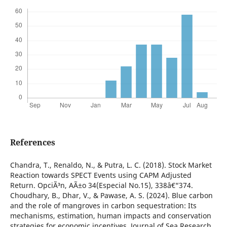
References
Chandra, T., Renaldo, N., & Putra, L. C. (2018). Stock Market
Reaction towards SPECT Events using CAPM Adjusted
Return. OpciÃ³n, AÃ±o 34(Especial No.15), 338â€“374.
Choudhary, B., Dhar, V., & Pawase, A. S. (2024). Blue carbon
and the role of mangroves in carbon sequestration: Its
mechanisms, estimation, human impacts and conservation
strategies for economic incentives. Journal of Sea Research,