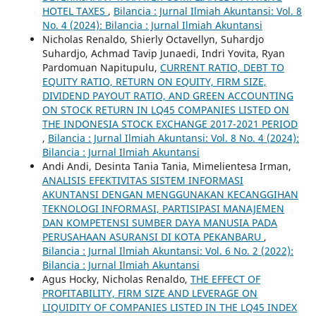
HOTEL TAXES
,
Bilancia : Jurnal Ilmiah Akuntansi: Vol. 8
No. 4 (2024): Bilancia : Jurnal Ilmiah Akuntansi
Nicholas Renaldo, Shierly Octavellyn, Suhardjo
Suhardjo, Achmad Tavip Junaedi, Indri Yovita, Ryan
Pardomuan Napitupulu,
CURRENT RATIO, DEBT TO
EQUITY RATIO, RETURN ON EQUITY, FIRM SIZE,
DIVIDEND PAYOUT RATIO, AND GREEN ACCOUNTING
ON STOCK RETURN IN LQ45 COMPANIES LISTED ON
THE INDONESIA STOCK EXCHANGE 2017-2021 PERIOD
,
Bilancia : Jurnal Ilmiah Akuntansi: Vol. 8 No. 4 (2024):
Bilancia : Jurnal Ilmiah Akuntansi
Andi Andi, Desinta Tania Tania, Mimelientesa Irman,
ANALISIS EFEKTIVITAS SISTEM INFORMASI
AKUNTANSI DENGAN MENGGUNAKAN KECANGGIHAN
TEKNOLOGI INFORMASI, PARTISIPASI MANAJEMEN
DAN KOMPETENSI SUMBER DAYA MANUSIA PADA
PERUSAHAAN ASURANSI DI KOTA PEKANBARU
,
Bilancia : Jurnal Ilmiah Akuntansi: Vol. 6 No. 2 (2022):
Bilancia : Jurnal Ilmiah Akuntansi
Agus Hocky, Nicholas Renaldo,
THE EFFECT OF
PROFITABILITY, FIRM SIZE AND LEVERAGE ON
LIQUIDITY OF COMPANIES LISTED IN THE LQ45 INDEX