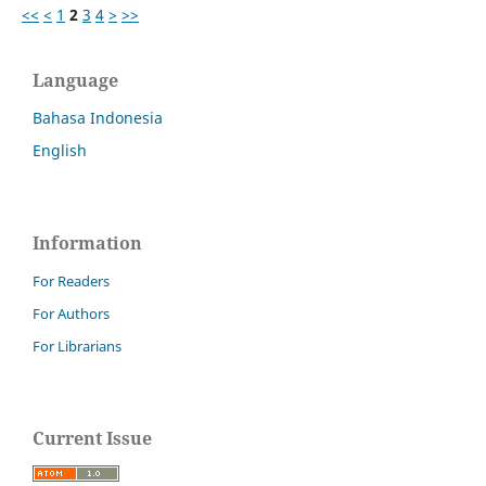
<<
<
1
2
3
4
>
>>
Language
Bahasa Indonesia
English
Information
For Readers
For Authors
For Librarians
Current Issue