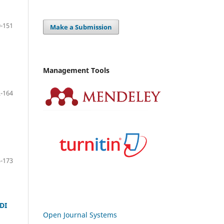
-151
Make a Submission
Management Tools
-164
-173
DI
Open Journal Systems