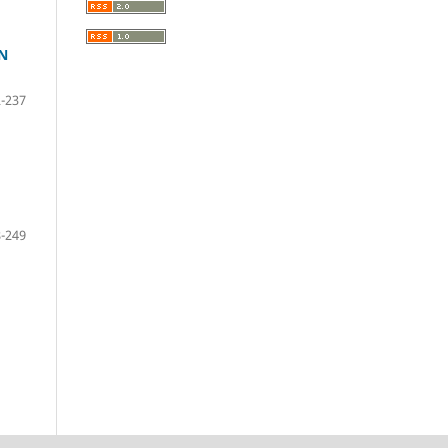
N
-237
-249