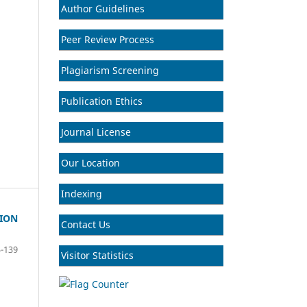
Author Guidelines
Peer Review Process
Plagiarism Screening
Publication Ethics
Journal License
Our Location
Indexing
ION
Contact Us
-139
Visitor Statistics