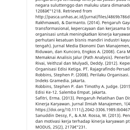
negara suluttenggo dan maluku utara dimanado.
1208â€“1218. Retrieved from
http://pasca.unhas.ac.id/jurnal/files/4869b78
Rakhmawati, & Darmanto. (2014). Pengaruh Ga
transformasional, kepercayaan dan kerjasama 
organisasi untuk meningkatkan kinerja karyawa
perhutani kesatuan bisnis mandiri industri ka
tengah). Jurnal Media Ekonomi Dan Manajemen, 
Riduwan, dan Kuncoro, Engkos A. (2008). Cara
Memaknai Analisis Jalur (Path Analysis). Penerb
Rivai, Veithzal dan Mulyadi, Deddy. (2012). Ke
Organisasi Edisi Ketiga. PT. Rajagrafindo Persada
Robbins, Stephen P. (2008). Perilaku Organisasi
Indeks Gramedia. Jakarta.
Robbins, Stephen P. dan Timothy A. Judge. (2015
Edisi Ke-12. Salemba Empat. Jakarta.
Safitri, Erma. (2013). Pengaruh Pelatihan Dan Di
Kinerja Karyawan. Jurnal Ilmiah Manajemen, 1(4
https://doi.org/10.1111/j.2042-3306.1989.tb0467
Sanuddin Dessy, F., & A.M. Rossa, W. (2013). P
dan motivasi kerja terhadap kinerja karyawan pt
MODUS, 25(2), 217â€“231.