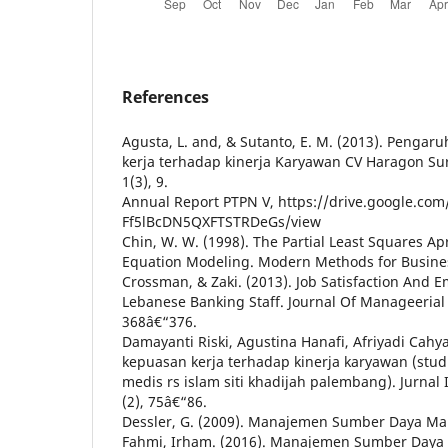
References
Agusta, L. and, & Sutanto, E. M. (2013). Pengaru
kerja terhadap kinerja Karyawan CV Haragon Su
1(3), 9.
Annual Report PTPN V, https://drive.google.co
Ff5lBcDN5QXFTSTRDeGs/view
Chin, W. W. (1998). The Partial Least Squares Ap
Equation Modeling. Modern Methods for Busines
Crossman, & Zaki. (2013). Job Satisfaction And
Lebanese Banking Staff. Journal Of Manageerial 
368â€“376.
Damayanti Riski, Agustina Hanafi, Afriyadi Cahy
kepuasan kerja terhadap kinerja karyawan (stu
medis rs islam siti khadijah palembang). Jurna
(2), 75â€“86.
Dessler, G. (2009). Manajemen Sumber Daya Manu
Fahmi, Irham. (2016). Manajemen Sumber Daya 