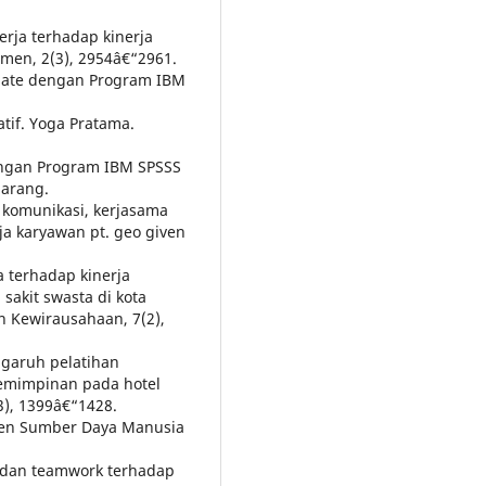
rja terhadap kinerja
men, 2(3), 2954â€“2961.
ariate dengan Program IBM
tatif. Yoga Pratama.
 Dengan Program IBM SPSSS
marang.
h komunikasi, kerjasama
a karyawan pt. geo given
a terhadap kinerja
akit swasta di kota
n Kewirausahaan, 7(2),
engaruh pelatihan
emimpinan pada hotel
3), 1399â€“1428.
men Sumber Daya Manusia
 dan teamwork terhadap