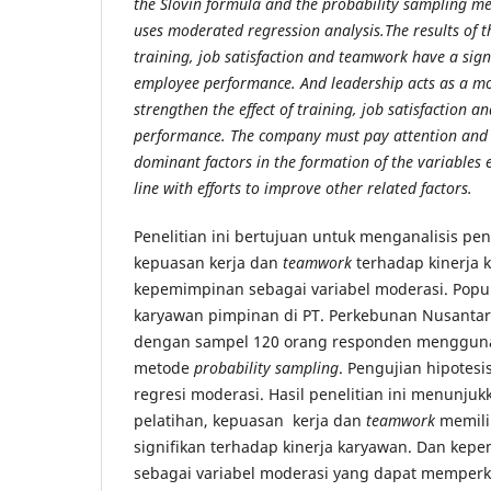
the Slovin formula and the probability sampling me
uses moderated regression analysis.The results of th
training, job satisfaction and teamwork have a signi
employee performance. And leadership acts as a mo
strengthen the effect of training, job satisfaction
performance. The company must pay attention and 
dominant factors in the formation of the variables 
line with efforts to improve other related factors.
Penelitian ini bertujuan untuk menganalisis pe
kepuasan kerja dan
teamwork
terhadap kinerja
kepemimpinan sebagai variabel moderasi. Popula
karyawan pimpinan di PT. Perkebunan Nusantar
dengan sampel 120 orang responden mengguna
metode
probability sampling
. Pengujian hipotes
regresi moderasi. Hasil penelitian ini menunju
pelatihan, kepuasan kerja dan
teamwork
memilik
signifikan terhadap kinerja karyawan. Dan ke
sebagai variabel moderasi yang dapat memperk