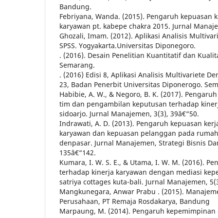
Bandung.
Febriyana, Wanda. (2015). Pengaruh kepuasan ke
karyawan pt. kabepe chakra 2015. Jurnal Manaje
Ghozali, Imam. (2012). Aplikasi Analisis Multiv
SPSS. Yogyakarta.Universitas Diponegoro.
. (2016). Desain Penelitian Kuantitatif dan Kuali
Semarang.
. (2016) Edisi 8, Aplikasi Analisis Multivariete
23, Badan Penerbit Universitas Diponerogo. Se
Habibie, A. W., & Negoro, B. K. (2017). Pengaru
tim dan pengambilan keputusan terhadap kinerj
sidoarjo. Jurnal Manajemen, 3(3), 39â€“50.
Indrawati, A. D. (2013). Pengaruh kepuasan kerj
karyawan dan kepuasan pelanggan pada rumah s
denpasar. Jurnal Manajemen, Strategi Bisnis Da
135â€“142.
Kumara, I. W. S. E., & Utama, I. W. M. (2016). P
terhadap kinerja karyawan dengan mediasi kep
satriya cottages kuta-bali. Jurnal Manajemen, 5(
Mangkunegara, Anwar Prabu . (2015). Manaje
Perusahaan, PT Remaja Rosdakarya, Bandung
Marpaung, M. (2014). Pengaruh kepemimpinan