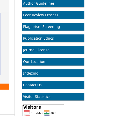
Author Guidelines
Peer Review Process
Plagiarism Screening
Publication Ethics
Journal License
Our Location
Indexing
Contact Us
Visitor Statistics