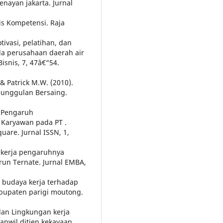
enayan jakarta. Jurnal
is Kompetensi. Raja
ivasi, pelatihan, dan
da perusahaan daerah air
isnis, 7, 47â€“54.
 & Patrick M.W. (2010).
unggulan Bersaing.
. Pengaruh
Karyawan pada PT .
are. Jurnal ISSN, 1,
n kerja pengaruhnya
run Ternate. Jurnal EMBA,
n budaya kerja terhadap
kabupaten parigi moutong.
 dan Lingkungan kerja
anwil ditjen kekayaan