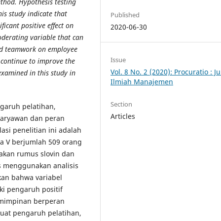
thod. Hypothesis testing
is study indicate that
Published
ficant positive effect on
2020-06-30
derating variable that can
 and teamwork on employee
Issue
continue to improve the
Vol. 8 No. 2 (2020): Procuratio : J
examined in this study in
Ilmiah Manajemen
Section
ngaruh pelatihan,
Articles
 karyawan dan peran
si penelitian ini adalah
a V berjumlah 509 orang
kan rumus slovin dan
is menggunakan analisis
kkan bahwa variabel
i pengaruh positif
pemimpinan berperan
uat pengaruh pelatihan,