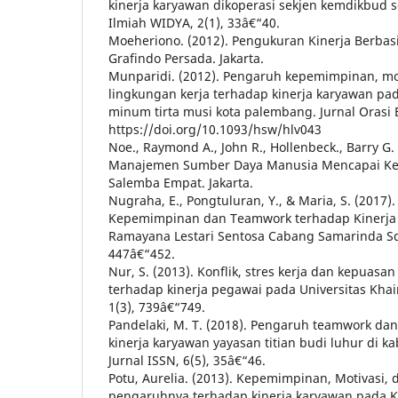
kinerja karyawan dikoperasi sekjen kemdikbud s
Ilmiah WIDYA, 2(1), 33â€“40.
Moeheriono. (2012). Pengukuran Kinerja Berbas
Grafindo Persada. Jakarta.
Munparidi. (2012). Pengaruh kepemimpinan, mot
lingkungan kerja terhadap kinerja karyawan pa
minum tirta musi kota palembang. Jurnal Orasi B
https://doi.org/10.1093/hsw/hlv043
Noe., Raymond A., John R., Hollenbeck., Barry G.
Manajemen Sumber Daya Manusia Mencapai Ke
Salemba Empat. Jakarta.
Nugraha, E., Pongtuluran, Y., & Maria, S. (2017)
Kepemimpinan dan Teamwork terhadap Kinerja 
Ramayana Lestari Sentosa Cabang Samarinda Squ
447â€“452.
Nur, S. (2013). Konflik, stres kerja dan kepuasa
terhadap kinerja pegawai pada Universitas Khai
1(3), 739â€“749.
Pandelaki, M. T. (2018). Pengaruh teamwork da
kinerja karyawan yayasan titian budi luhur di 
Jurnal ISSN, 6(5), 35â€“46.
Potu, Aurelia. (2013). Kepemimpinan, Motivasi,
pengaruhnya terhadap kinerja karyawan pada K