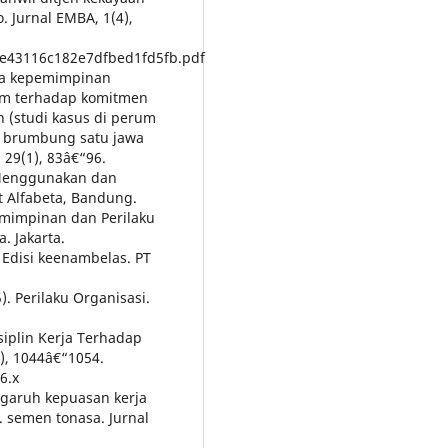
 Jurnal EMBA, 1(4),
6de43116c182e7dfbed1fd5fb.pdf
ya kepemimpinan
tim terhadap komitmen
n (studi kasus di perum
yu brumbung satu jawa
29(1), 83â€“96.
 Menggunakan dan
it Alfabeta, Bandung.
pemimpinan dan Perilaku
. Jakarta.
. Edisi keenambelas. PT
). Perilaku Organisasi.
siplin Kerja Terhadap
), 1044â€“1054.
6.x
engaruh kepuasan kerja
. semen tonasa. Jurnal