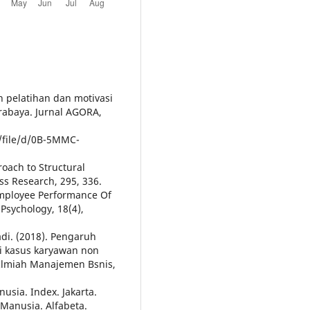
h pelatihan dan motivasi
rabaya. Jurnal AGORA,
m/file/d/0B-5MMC-
roach to Structural
s Research, 295, 336.
 Employee Performance Of
Psychology, 18(4),
adi. (2018). Pengaruh
di kasus karyawan non
l Ilmiah Manajemen Bsnis,
sia. Index. Jakarta.
Manusia. Alfabeta.