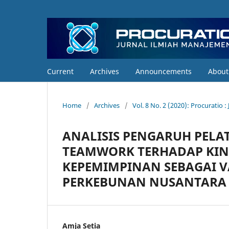
Current
Archives
Announcements
Abou
Home
/
Archives
/
Vol. 8 No. 2 (2020): Procuratio 
ANALISIS PENGARUH PELAT
TEAMWORK TERHADAP KI
KEPEMIMPINAN SEBAGAI V
PERKEBUNAN NUSANTARA V
Amja Setia