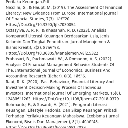
Perilaku Keuangan.Pdf
Nicolini, G., & Haupt, M. (2019). The Assessment Of Financial
Literacy: New Evidence From Europe. International Journal
Of Financial Studies, 7(3), 1â€“20.
Https://Doi.Org/10.3390/Ijfs7030054
Octasylva, A. R. P., & Khasanah, R. D. (2023). Analisis
Komparatif Literasi Keuangan Berdasarkan Usia, Jenis
Kelamin Dan Tingkat Pendidikan. Jurnal Manajemen &
Bisnis Kreatif, 8(2), 87â€“98.
Https://Doi.Org/10.36805/Manajemen.V8i2.5322
Prabasari, B., Rachmawati, W., & Romadon, A. S. (2022).
Analysis Of Financial Management Behavior Students Of
The. International Journal Of Economics, Business And
Accounting Research (Ijebar), 6(3), 1â€“6.
Raut, R. K. (2020). Past Behaviour, Financial Literacy And
Investment Decision-Making Process Of Individual
Investors. International Journal Of Emerging Markets, 15(6),
1243â€“1263. Https://Doi.Org/10.1108/Ijoem-07-2018-0379
Rohmanto, F., & Susanti, A. (2021). Pengaruh Literasi
Keuangan, Lifestyle Hedonis, Dan Sikap Keuangan Pribadi
Terhadap Perilaku Keuangan Mahasiswa. Ecobisma (Jurnal
Ekonomi, Bisnis Dan Manajemen), 8(1), 40â€“48.
Https://Doi.Org/10.36987/Ecobi.V8i1.2029