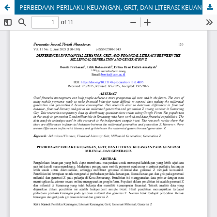
PERBEDAAN PERILAKU KEUANGAN, GRIT, DAN LITERASI KEUANGAN PADA GENERASI MILENIAL DAN GENERASI Z