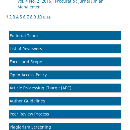
Vol. 4 No. 2 (2016): Procuratio : Jurnal Ilmiah
Manajemen
1
2
3
4
5
6
7
8
9
10
>
>>
Editorial Team
List of Reviewers
Focus and Scope
Open Access Policy
Article Processing Charge (APC)
Author Guidelines
Peer Review Process
Plagiarism Screening