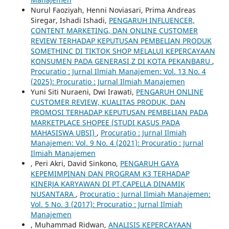
Nurul Faoziyah, Henni Noviasari, Prima Andreas
Siregar, Ishadi Ishadi,
PENGARUH INFLUENCER,
CONTENT MARKETING, DAN ONLINE CUSTOMER
REVIEW TERHADAP KEPUTUSAN PEMBELIAN PRODUK
SOMETHINC DI TIKTOK SHOP MELALUI KEPERCAYAAN
KONSUMEN PADA GENERASI Z DI KOTA PEKANBARU
,
Procuratio : Jurnal Ilmiah Manajemen: Vol. 13 No. 4
(2025): Procuratio : Jurnal Ilmiah Manajemen
Yuni Siti Nuraeni, Dwi Irawati,
PENGARUH ONLINE
CUSTOMER REVIEW, KUALITAS PRODUK, DAN
PROMOSI TERHADAP KEPUTUSAN PEMBELIAN PADA
MARKETPLACE SHOPEE (STUDI KASUS PADA
MAHASISWA UBSI)
,
Procuratio : Jurnal Ilmiah
Manajemen: Vol. 9 No. 4 (2021): Procuratio : Jurnal
Ilmiah Manajemen
, Peri Akri, David Sinkono,
PENGARUH GAYA
KEPEMIMPINAN DAN PROGRAM K3 TERHADAP
KINERJA KARYAWAN DI PT.CAPELLA DINAMIK
NUSANTARA
,
Procuratio : Jurnal Ilmiah Manajemen:
Vol. 5 No. 3 (2017): Procuratio : Jurnal Ilmiah
Manajemen
, Muhammad Ridwan,
ANALISIS KEPERCAYAAN