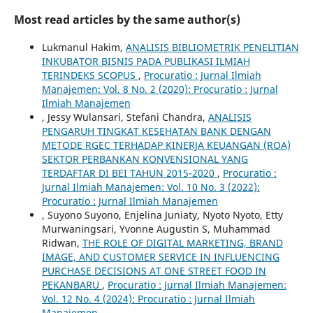
Most read articles by the same author(s)
Lukmanul Hakim,
ANALISIS BIBLIOMETRIK PENELITIAN
INKUBATOR BISNIS PADA PUBLIKASI ILMIAH
TERINDEKS SCOPUS
,
Procuratio : Jurnal Ilmiah
Manajemen: Vol. 8 No. 2 (2020): Procuratio : Jurnal
Ilmiah Manajemen
, Jessy Wulansari, Stefani Chandra,
ANALISIS
PENGARUH TINGKAT KESEHATAN BANK DENGAN
METODE RGEC TERHADAP KINERJA KEUANGAN (ROA)
SEKTOR PERBANKAN KONVENSIONAL YANG
TERDAFTAR DI BEI TAHUN 2015-2020
,
Procuratio :
Jurnal Ilmiah Manajemen: Vol. 10 No. 3 (2022):
Procuratio : Jurnal Ilmiah Manajemen
, Suyono Suyono, Enjelina Juniaty, Nyoto Nyoto, Etty
Murwaningsari, Yvonne Augustin S, Muhammad
Ridwan,
THE ROLE OF DIGITAL MARKETING, BRAND
IMAGE, AND CUSTOMER SERVICE IN INFLUENCING
PURCHASE DECISIONS AT ONE STREET FOOD IN
PEKANBARU
,
Procuratio : Jurnal Ilmiah Manajemen:
Vol. 12 No. 4 (2024): Procuratio : Jurnal Ilmiah
Manajemen