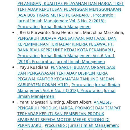
PELANGGAN, KUALITAS PELAYANAN DAN HARGA TIKET
TERHADAP KEPUTUSAN PELANGGAN MENGGUNAKAN
JASA BUS TRANS METRO PEKANBARU
,
Procuratio :
Jurnal Ilmiah Manajemen: Vol. 6 No. 2 (2018):
Procuratio : Jurnal Ilmiah Manajemen
, Rezki Purwanto, Susi Hendriani, Marzolina Marzolina,
PENGARUH BUDAYA PERUSAHAAN, MOTIVASI, DAN
KEPEMIMPINAN TERHADAP KINERJA PEGAWAI PT.
BANK RIAU-KEPRI UNIT KEDAI KOTA PEKANBARU
,
Procuratio : Jurnal Ilmiah Manajemen: Vol. 6 No. 1
(2018): Procuratio : Jurnal Ilmiah Manajemen
, Yayu Kusdiana,
PENGARUH BUDAYA ORGANISASI
DAN PENGAWASAN TERHADAP DISIPLIN KERJA
PEGAWAI KANTOR KECAMATAN TANJUNG MEDAN
KABUPATEN ROKAN HILIR
,
Procuratio : Jurnal Ilmiah
Manajemen: Vol. 6 No. 2 (2018): Procuratio : Jurnal
Ilmiah Manajemen
, Yanti Mayasari Ginting, Albert Albert,
ANALISIS
PENGARUH PRODUK, HARGA, PROMOSI DAN TEMPAT
TERHADAP KEPUTUSAN PEMBELIAN PRODUK
SPAREPART SEPEDA MOTOR MEREK STRONG DI
PEKANBARU
,
Procuratio : Jurnal Ilmiah Manajemen: