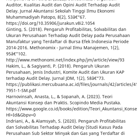
Auditor, Kualitas Audit dan Opini Audit Terhadap Audit
Delay. Jurnal Akuntansi Sekolah Tinggi Ilmu Ekonomi
Muhammadiyah Patopo, 8(2), 53â€“67.
https://doi.org/10.35906/jurakun.v8i2.1054
Ginting, S. (2018). Pengaruh Profitabilitas, Solvabilitas dan
Ukuran Perusahaan Terhadap Audit Delay pada Perusahaan
Manufaktur yang Terdaftar di Bursa Efek Indonesia Periode
2014-2016. Methonomix - Jurnal Ilmu Manajemen, 1(2),
95â€“102.
http://www.methonomi.net/index.php/jm/article/view/93
Hakim, L., & Sagiyanti, P. (2018). Pengaruh Ukuran
Perusahaan, Jenis Industri, Komite Audit dan Ukuran KAP
terhadap Audit Delay. Jurnal JDM, 1(2), 58â€“73.
https://publikasi.mercubuana.ac.id/files/journals/42/articles/
7951-1-SM.pdf
Harnovinsah, Anasta, L., & Sopanah, A. (2023). Teori
Akuntansi Konsep dan Praktis. Scopindo Media Pustaka.
https://www.google.co.id/books/edition/Teori_Akuntansi_Kons
Hl=Id&Gbpv=0
Indriani, A., & Alamsyah, S. (2020). Pengaruh Profitabilitas
dan Solvabilitas Terhadap Audit Delay (Studi Kasus Pada
Perusahaan Sub Sektor Minyak dan Gas yang Terdaftar di