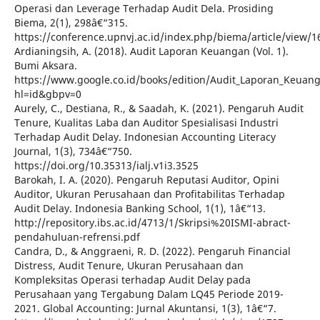
Operasi dan Leverage Terhadap Audit Dela. Prosiding
Biema, 2(1), 298â€“315.
https://conference.upnvj.ac.id/index.php/biema/article/view/1
Ardianingsih, A. (2018). Audit Laporan Keuangan (Vol. 1).
Bumi Aksara.
https://www.google.co.id/books/edition/Audit_Laporan_Keua
hl=id&gbpv=0
Aurely, C., Destiana, R., & Saadah, K. (2021). Pengaruh Audit
Tenure, Kualitas Laba dan Auditor Spesialisasi Industri
Terhadap Audit Delay. Indonesian Accounting Literacy
Journal, 1(3), 734â€“750.
https://doi.org/10.35313/ialj.v1i3.3525
Barokah, I. A. (2020). Pengaruh Reputasi Auditor, Opini
Auditor, Ukuran Perusahaan dan Profitabilitas Terhadap
Audit Delay. Indonesia Banking School, 1(1), 1â€“13.
http://repository.ibs.ac.id/4713/1/Skripsi%20ISMI-abract-
pendahuluan-refrensi.pdf
Candra, D., & Anggraeni, R. D. (2022). Pengaruh Financial
Distress, Audit Tenure, Ukuran Perusahaan dan
Kompleksitas Operasi terhadap Audit Delay pada
Perusahaan yang Tergabung Dalam LQ45 Periode 2019-
2021. Global Accounting: Jurnal Akuntansi, 1(3), 1â€“7.