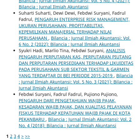
Bilancia : Jurnal Ilmiah Akuntansi: Vol. 5 No. 4 (2021):
Bilancia : Jurnal Ilmiah Akuntansi
Suharti Suharti, Dewi Dewi, Febdwi Suryani, Fadrul
Fadrul,
PENGARUH ENTERPRISE RISK MANAGEMENT,
UKURAN PERUSAHAAN, PROFITABILITAS,
KEPEMILIKAN MANAJERIAL TERHADAP NILAI
PERUSAHAAN
,
Bilancia : Jurnal Ilmiah Akuntansi: Vol.
6 No. 2 (2022): Bilancia : Jurnal Ilmiah Akuntansi
Syukri Hadi, Marlio Tina, Febdwi Suryani,
ANALISIS
PENGARUH PERPUTARAN KAS, PERPUTARAN PIUTANG
DAN PERPUTARAN PERSEDIAAN TERHADAP LIKUIDITAS
PADA PERUSAHAAN SUB SEKTOR TEKSTIL & GARMEN
YANG TERDAFTAR DI BEI PERIODE 2015-2019
,
Bilancia
: Jurnal Ilmiah Akuntansi: Vol. 5 No. 3 (2021): Bilancia :
Jurnal Ilmiah Akuntansi
Febdwi Suryani, Fadrul Fadrul, Pujiono Pujiono,
PENGARUH DARI PENGETAHUAN WAJIB PAJAK,
KESADARAN WAJIB PAJAK, DAN KUALITAS PELAYANAN
FISKUS TERHADAP KEPATUHAN WAJIB PAJAK DI KOTA
PEKANBARU
,
Bilancia : Jurnal Ilmiah Akuntansi: Vol. 2
No. 4 (2018): Bilancia : Jurnal Ilmiah Akuntansi
1
2
3
4
>
>>