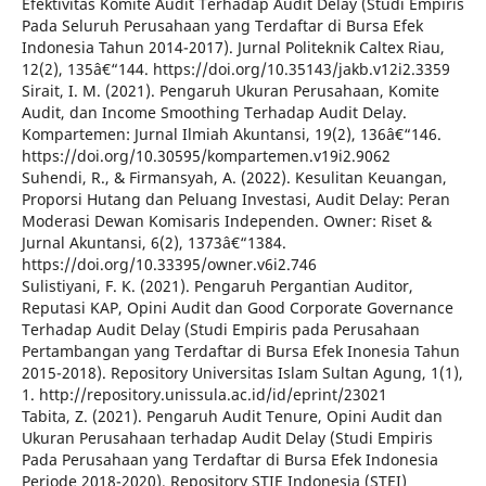
Efektivitas Komite Audit Terhadap Audit Delay (Studi Empiris
Pada Seluruh Perusahaan yang Terdaftar di Bursa Efek
Indonesia Tahun 2014-2017). Jurnal Politeknik Caltex Riau,
12(2), 135â€“144. https://doi.org/10.35143/jakb.v12i2.3359
Sirait, I. M. (2021). Pengaruh Ukuran Perusahaan, Komite
Audit, dan Income Smoothing Terhadap Audit Delay.
Kompartemen: Jurnal Ilmiah Akuntansi, 19(2), 136â€“146.
https://doi.org/10.30595/kompartemen.v19i2.9062
Suhendi, R., & Firmansyah, A. (2022). Kesulitan Keuangan,
Proporsi Hutang dan Peluang Investasi, Audit Delay: Peran
Moderasi Dewan Komisaris Independen. Owner: Riset &
Jurnal Akuntansi, 6(2), 1373â€“1384.
https://doi.org/10.33395/owner.v6i2.746
Sulistiyani, F. K. (2021). Pengaruh Pergantian Auditor,
Reputasi KAP, Opini Audit dan Good Corporate Governance
Terhadap Audit Delay (Studi Empiris pada Perusahaan
Pertambangan yang Terdaftar di Bursa Efek Inonesia Tahun
2015-2018). Repository Universitas Islam Sultan Agung, 1(1),
1. http://repository.unissula.ac.id/id/eprint/23021
Tabita, Z. (2021). Pengaruh Audit Tenure, Opini Audit dan
Ukuran Perusahaan terhadap Audit Delay (Studi Empiris
Pada Perusahaan yang Terdaftar di Bursa Efek Indonesia
Periode 2018-2020). Repository STIE Indonesia (STEI)