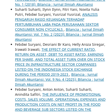
No. 1 (2018): Bilancia : Jurnal Ilmiah Akuntansi
Suharti Suharti, Ilynn Ilynn, Fitri Yani, Novita Yulia
Putri, Febdwi Suryani, Yusrizal Yusrizal,
ANALISIS
PENGARUH RASIO KEUANGAN TERHADAP
PERTUMBUHAN LABA PADA PERUSAHAAN SEKTOR
CONSUMER NON CYCLICALS
,
Bilancia : Jurnal Ilmiah
Akuntansi: Vol. 7 No. 2 (2023): Bilancia : Jurnal Ilmiah
Akuntansi
Febdwi Suryani, Desriani Br Karo, Helly Aroza Siregar,
Irawati Irawati,
THE EFFECT OF CURRENT RATIO,
RETURN ON ASSET, DEBT TO ASSET RATIO, EARNING
PER SHARE, AND TOTAL ASSET TURN OVER ON STOCK
PRICE IN INFRASTRUCTURE SECTOR COMPANIES
LISTED ON THE INDONESIA STOCK EXCHANGE
DURING THE PERIOD 2019-2023
,
Bilancia : Jurnal
Ilmiah Akuntansi: Vol. 9 No. 4 (2025): Bilancia : Jurnal
Ilmiah Akuntansi
Febdwi Suryani, Anton Anton, Suharti Suharti,
Anindita Safitri,
THE INFLUENCE OF PROMOTIONAL
COSTS, SALES VOLUME, OPERATIONAL EXPENSES AND
PRODUCTION COSTS ON NET PROFIT IN THE FOOD
AND BEVERAGE SUB SECTORS LISTED ON THE