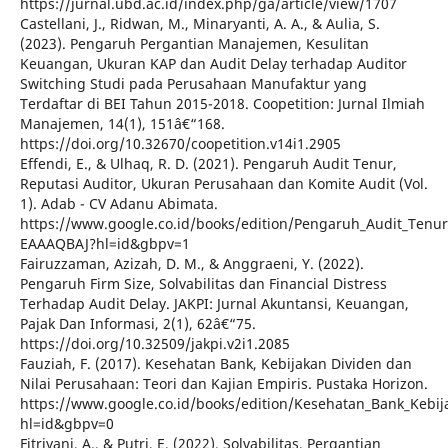
https://jurnal.ubd.ac.id/index.php/ga/article/view/1707
Castellani, J., Ridwan, M., Minaryanti, A. A., & Aulia, S.
(2023). Pengaruh Pergantian Manajemen, Kesulitan
Keuangan, Ukuran KAP dan Audit Delay terhadap Auditor
Switching Studi pada Perusahaan Manufaktur yang
Terdaftar di BEI Tahun 2015-2018. Coopetition: Jurnal Ilmiah
Manajemen, 14(1), 151â€“168.
https://doi.org/10.32670/coopetition.v14i1.2905
Effendi, E., & Ulhaq, R. D. (2021). Pengaruh Audit Tenur,
Reputasi Auditor, Ukuran Perusahaan dan Komite Audit (Vol.
1). Adab - CV Adanu Abimata.
https://www.google.co.id/books/edition/Pengaruh_Audit_Tenur
EAAAQBAJ?hl=id&gbpv=1
Fairuzzaman, Azizah, D. M., & Anggraeni, Y. (2022).
Pengaruh Firm Size, Solvabilitas dan Financial Distress
Terhadap Audit Delay. JAKPI: Jurnal Akuntansi, Keuangan,
Pajak Dan Informasi, 2(1), 62â€“75.
https://doi.org/10.32509/jakpi.v2i1.2085
Fauziah, F. (2017). Kesehatan Bank, Kebijakan Dividen dan
Nilai Perusahaan: Teori dan Kajian Empiris. Pustaka Horizon.
https://www.google.co.id/books/edition/Kesehatan_Bank_Keb
hl=id&gbpv=0
Fitriyani, A., & Putri, E. (2022). Solvabilitas, Pergantian