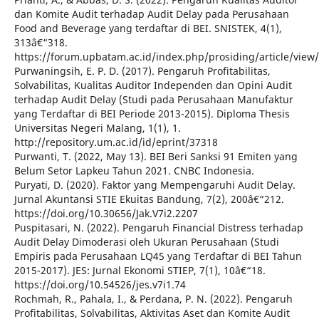
dan Komite Audit terhadap Audit Delay pada Perusahaan
Food and Beverage yang terdaftar di BEI. SNISTEK, 4(1),
313â€“318.
https://forum.upbatam.ac.id/index.php/prosiding/article/view
Purwaningsih, E. P. D. (2017). Pengaruh Profitabilitas,
Solvabilitas, Kualitas Auditor Independen dan Opini Audit
terhadap Audit Delay (Studi pada Perusahaan Manufaktur
yang Terdaftar di BEI Periode 2013-2015). Diploma Thesis
Universitas Negeri Malang, 1(1), 1.
http://repository.um.ac.id/id/eprint/37318
Purwanti, T. (2022, May 13). BEI Beri Sanksi 91 Emiten yang
Belum Setor Lapkeu Tahun 2021. CNBC Indonesia.
Puryati, D. (2020). Faktor yang Mempengaruhi Audit Delay.
Jurnal Akuntansi STIE Ekuitas Bandung, 7(2), 200â€“212.
https://doi.org/10.30656/Jak.V7i2.2207
Puspitasari, N. (2022). Pengaruh Financial Distress terhadap
Audit Delay Dimoderasi oleh Ukuran Perusahaan (Studi
Empiris pada Perusahaan LQ45 yang Terdaftar di BEI Tahun
2015-2017). JES: Jurnal Ekonomi STIEP, 7(1), 10â€“18.
https://doi.org/10.54526/jes.v7i1.74
Rochmah, R., Pahala, I., & Perdana, P. N. (2022). Pengaruh
Profitabilitas, Solvabilitas, Aktivitas Aset dan Komite Audit