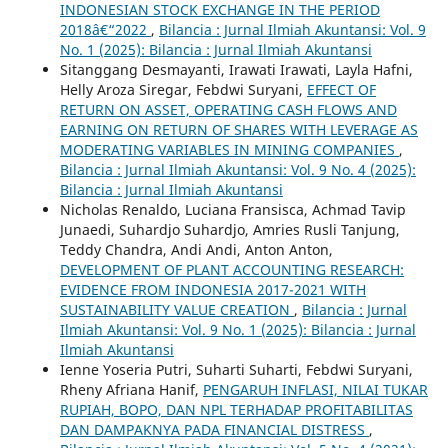
INDONESIAN STOCK EXCHANGE IN THE PERIOD
2018â€“2022
,
Bilancia : Jurnal Ilmiah Akuntansi: Vol. 9
No. 1 (2025): Bilancia : Jurnal Ilmiah Akuntansi
Sitanggang Desmayanti, Irawati Irawati, Layla Hafni,
Helly Aroza Siregar, Febdwi Suryani,
EFFECT OF
RETURN ON ASSET, OPERATING CASH FLOWS AND
EARNING ON RETURN OF SHARES WITH LEVERAGE AS
MODERATING VARIABLES IN MINING COMPANIES
,
Bilancia : Jurnal Ilmiah Akuntansi: Vol. 9 No. 4 (2025):
Bilancia : Jurnal Ilmiah Akuntansi
Nicholas Renaldo, Luciana Fransisca, Achmad Tavip
Junaedi, Suhardjo Suhardjo, Amries Rusli Tanjung,
Teddy Chandra, Andi Andi, Anton Anton,
DEVELOPMENT OF PLANT ACCOUNTING RESEARCH:
EVIDENCE FROM INDONESIA 2017-2021 WITH
SUSTAINABILITY VALUE CREATION
,
Bilancia : Jurnal
Ilmiah Akuntansi: Vol. 9 No. 1 (2025): Bilancia : Jurnal
Ilmiah Akuntansi
Ienne Yoseria Putri, Suharti Suharti, Febdwi Suryani,
Rheny Afriana Hanif,
PENGARUH INFLASI, NILAI TUKAR
RUPIAH, BOPO, DAN NPL TERHADAP PROFITABILITAS
DAN DAMPAKNYA PADA FINANCIAL DISTRESS
,