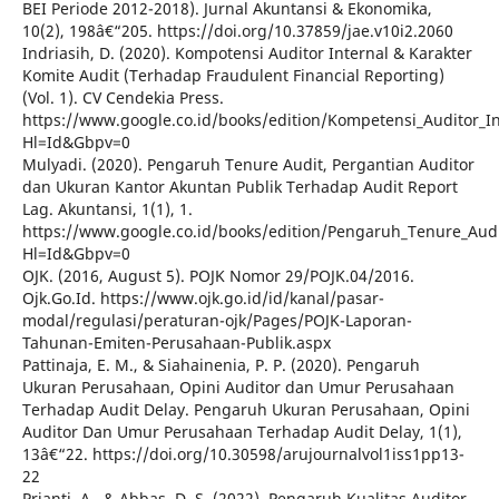
BEI Periode 2012-2018). Jurnal Akuntansi & Ekonomika,
10(2), 198â€“205. https://doi.org/10.37859/jae.v10i2.2060
Indriasih, D. (2020). Kompotensi Auditor Internal & Karakter
Komite Audit (Terhadap Fraudulent Financial Reporting)
(Vol. 1). CV Cendekia Press.
https://www.google.co.id/books/edition/Kompetensi_Auditor_
Hl=Id&Gbpv=0
Mulyadi. (2020). Pengaruh Tenure Audit, Pergantian Auditor
dan Ukuran Kantor Akuntan Publik Terhadap Audit Report
Lag. Akuntansi, 1(1), 1.
https://www.google.co.id/books/edition/Pengaruh_Tenure_Aud
Hl=Id&Gbpv=0
OJK. (2016, August 5). POJK Nomor 29/POJK.04/2016.
Ojk.Go.Id. https://www.ojk.go.id/id/kanal/pasar-
modal/regulasi/peraturan-ojk/Pages/POJK-Laporan-
Tahunan-Emiten-Perusahaan-Publik.aspx
Pattinaja, E. M., & Siahainenia, P. P. (2020). Pengaruh
Ukuran Perusahaan, Opini Auditor dan Umur Perusahaan
Terhadap Audit Delay. Pengaruh Ukuran Perusahaan, Opini
Auditor Dan Umur Perusahaan Terhadap Audit Delay, 1(1),
13â€“22. https://doi.org/10.30598/arujournalvol1iss1pp13-
22
Prianti, A., & Abbas, D. S. (2022). Pengaruh Kualitas Auditor