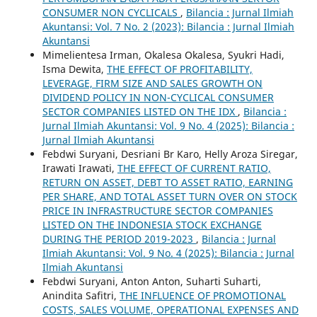
CONSUMER NON CYCLICALS
,
Bilancia : Jurnal Ilmiah
Akuntansi: Vol. 7 No. 2 (2023): Bilancia : Jurnal Ilmiah
Akuntansi
Mimelientesa Irman, Okalesa Okalesa, Syukri Hadi,
Isma Dewita,
THE EFFECT OF PROFITABILITY,
LEVERAGE, FIRM SIZE AND SALES GROWTH ON
DIVIDEND POLICY IN NON-CYCLICAL CONSUMER
SECTOR COMPANIES LISTED ON THE IDX
,
Bilancia :
Jurnal Ilmiah Akuntansi: Vol. 9 No. 4 (2025): Bilancia :
Jurnal Ilmiah Akuntansi
Febdwi Suryani, Desriani Br Karo, Helly Aroza Siregar,
Irawati Irawati,
THE EFFECT OF CURRENT RATIO,
RETURN ON ASSET, DEBT TO ASSET RATIO, EARNING
PER SHARE, AND TOTAL ASSET TURN OVER ON STOCK
PRICE IN INFRASTRUCTURE SECTOR COMPANIES
LISTED ON THE INDONESIA STOCK EXCHANGE
DURING THE PERIOD 2019-2023
,
Bilancia : Jurnal
Ilmiah Akuntansi: Vol. 9 No. 4 (2025): Bilancia : Jurnal
Ilmiah Akuntansi
Febdwi Suryani, Anton Anton, Suharti Suharti,
Anindita Safitri,
THE INFLUENCE OF PROMOTIONAL
COSTS, SALES VOLUME, OPERATIONAL EXPENSES AND