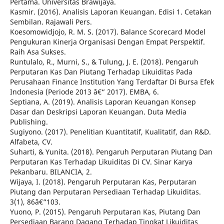
Pertama. Universitas Brawijaya.
Kasmir. (2016). Analisis Laporan Keuangan. Edisi 1. Cetakan
Sembilan. Rajawali Pers.
Koesomowidjojo, R. M. S. (2017). Balance Scorecard Model
Pengukuran Kinerja Organisasi Dengan Empat Perspektif.
Raih Asa Sukses.
Runtulalo, R., Murni, S., & Tulung, J. E. (2018). Pengaruh
Perputaran Kas Dan Piutang Terhadap Likuiditas Pada
Perusahaan Finance Institution Yang Terdaftar Di Bursa Efek
Indonesia (Periode 2013 â€“ 2017). EMBA, 6.
Septiana, A. (2019). Analisis Laporan Keuangan Konsep
Dasar dan Deskripsi Laporan Keuangan. Duta Media
Publishing.
Sugiyono. (2017). Penelitian Kuantitatif, Kualitatif, dan R&D.
Alfabeta, CV.
Suharti, & Yunita. (2018). Pengaruh Perputaran Piutang Dan
Perputaran Kas Terhadap Likuiditas Di CV. Sinar Karya
Pekanbaru. BILANCIA, 2.
Wijaya, I. (2018). Pengaruh Perputaran Kas, Perputaran
Piutang dan Perputaran Persediaan Terhadap Likuiditas.
3(1), 86â€“103.
Yuono, P. (2015). Pengaruh Perputaran Kas, Piutang Dan
Persediaan Barang Dagang Terhadap Tingkat Likuiditas