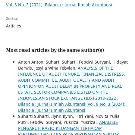
Vol. 5 No. 3 (2021): Bilancia : Jurnal Ilmiah Akuntansi
Section
Articles
Most read articles by the same author(s)
Anton Anton, Suharti Suharti, Febdwi Suryani, Hidayat
Darwis, Jesylia Wina Febvian,
ANALYSIS OF THE
INFLUENCE OF AUDIT TENURE, FINANCIAL DISTRESS,
AUDIT COMMITTEE, AUDIT QUALITY AND AUDIT
OPINION ON AUDIT DELAY IN PROPERTY AND REAL
ESTATE SECTOR COMPANIES LISTED ON THE
INDONESIAN STOCK EXCHANGE (IDX) 2018-2022
,
Bilancia : Jurnal Ilmiah Akuntansi: Vol. 8 No. 3 (2024):
Bilancia : Jurnal Ilmiah Akuntansi
Suharti Suharti, Ilynn Ilynn, Fitri Yani, Novita Yulia
Putri, Febdwi Suryani, Yusrizal Yusrizal,
ANALISIS
PENGARUH RASIO KEUANGAN TERHADAP
PERTUMBUHAN LABA PADA PERUSAHAAN SEKTOR