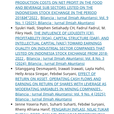
PRODUCTION COSTS ON NET PROFIT IN THE FOOD
AND BEVERAGE SUB SECTORS LISTED ON THE
INDONESIAN STOCK EXCHANGE IN THE PERIOD
2018â€“2022
,
Bilancia : Jurnal Ilmiah Akuntansi: Vol. 9
No. 1 (2025): Bilancia : Jurnal Ilmiah Akuntansi
Syukri Hadi, Stephen Setiahady CH, Fadrul Fadrul, M.
Fikry Hadi,
THE INFLUENCE OF LIQUIDITY (CR),
PROFITABILITY (ROA), CAPITAL STRUCTURE (DAR), AND
INTELLECTUAL CAPITAL (VAIC) TOWARD EARNINGS
QUALITY ON INDUSTRIAL SECTOR COMPANIES THAT
LISTED ON INDONESIA STOCK EXCHANGE FROM 2018-
2022
,
Bilancia : Jurnal Ilmiah Akuntansi: Vol. 8 No. 3
(2024): Bilancia : Jurnal Ilmiah Akuntansi
Sitanggang Desmayanti, Irawati Irawati, Layla Hafni,
Helly Aroza Siregar, Febdwi Suryani,
EFFECT OF
RETURN ON ASSET, OPERATING CASH FLOWS AND
EARNING ON RETURN OF SHARES WITH LEVERAGE AS
MODERATING VARIABLES IN MINING COMPANIES
,
Bilancia : Jurnal Ilmiah Akuntansi: Vol. 9 No. 4 (2025):
Bilancia : Jurnal Ilmiah Akuntansi
Ienne Yoseria Putri, Suharti Suharti, Febdwi Suryani,
Rheny Afriana Hanif,
PENGARUH INFLASI, NILAI TUKAR