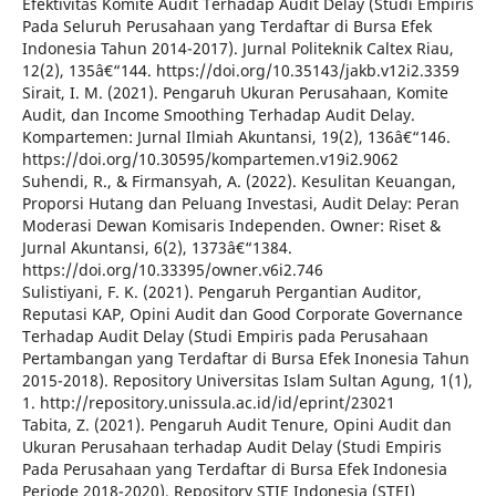
Efektivitas Komite Audit Terhadap Audit Delay (Studi Empiris
Pada Seluruh Perusahaan yang Terdaftar di Bursa Efek
Indonesia Tahun 2014-2017). Jurnal Politeknik Caltex Riau,
12(2), 135â€“144. https://doi.org/10.35143/jakb.v12i2.3359
Sirait, I. M. (2021). Pengaruh Ukuran Perusahaan, Komite
Audit, dan Income Smoothing Terhadap Audit Delay.
Kompartemen: Jurnal Ilmiah Akuntansi, 19(2), 136â€“146.
https://doi.org/10.30595/kompartemen.v19i2.9062
Suhendi, R., & Firmansyah, A. (2022). Kesulitan Keuangan,
Proporsi Hutang dan Peluang Investasi, Audit Delay: Peran
Moderasi Dewan Komisaris Independen. Owner: Riset &
Jurnal Akuntansi, 6(2), 1373â€“1384.
https://doi.org/10.33395/owner.v6i2.746
Sulistiyani, F. K. (2021). Pengaruh Pergantian Auditor,
Reputasi KAP, Opini Audit dan Good Corporate Governance
Terhadap Audit Delay (Studi Empiris pada Perusahaan
Pertambangan yang Terdaftar di Bursa Efek Inonesia Tahun
2015-2018). Repository Universitas Islam Sultan Agung, 1(1),
1. http://repository.unissula.ac.id/id/eprint/23021
Tabita, Z. (2021). Pengaruh Audit Tenure, Opini Audit dan
Ukuran Perusahaan terhadap Audit Delay (Studi Empiris
Pada Perusahaan yang Terdaftar di Bursa Efek Indonesia
Periode 2018-2020). Repository STIE Indonesia (STEI)