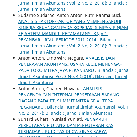
Jurnal Ilmiah Akuntansi: Vol. 2 No. 2 (2018): Bilancia :
Jurnal Ilmiah Akuntansi
Sudarno Sudarno, Anton Anton, Putri Rahma Suci,
ANALISIS FAKTOR-FAKTOR YANG MEMPENGARUHI
KINERJA KEUANGAN PADA KOPERASI SIMPAN PINJAM
SEJAHTERA MANDIRI KECAMATANSUKAJADI
PEKANBARU RIAU PERIODE 2011-2014
,
Bilancia :
Jurnal Ilmiah Akuntansi: Vol. 2 No. 2 (2018): Bilancia :
Jurnal Ilmiah Akuntansi
Anton Anton, Dino Wira Negara,
ANALISIS DAN
PENERAPAN AKUNTANSI USAHA KECIL MENENGAH
PADA TOKO MITRA JAYA PEKANBARU
,
Bilancia : Jurnal
Ilmiah Akuntansi: Vol. 2 No. 4 (2018): Bilancia : Jurnal
Ilmiah Akuntansi
Anton Anton, Chairen Noviana,
ANALISIS
PENGENDALIAN INTERNAL PERSEDIAAN BARANG
DAGANG PADA PT. SUMMIT MITRA SEJAHTERA
PEKANBARU
,
Bilancia : Jurnal Ilmiah Akuntansi: Vol. 1
No. 2 (2017): Bilancia : Jurnal Ilmiah Akuntansi
Suharti Suharti, Yuniati Yuniati,
PENGARUH
PERPUTARAN PIUTANG DAN PERPUTARAN KAS
TERHADAP LIKUIDITAS DI CV. SINAR KARYA