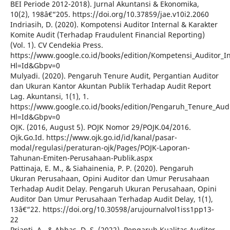
BEI Periode 2012-2018). Jurnal Akuntansi & Ekonomika,
10(2), 198â€“205. https://doi.org/10.37859/jae.v10i2.2060
Indriasih, D. (2020). Kompotensi Auditor Internal & Karakter
Komite Audit (Terhadap Fraudulent Financial Reporting)
(Vol. 1). CV Cendekia Press.
https://www.google.co.id/books/edition/Kompetensi_Auditor_
Hl=Id&Gbpv=0
Mulyadi. (2020). Pengaruh Tenure Audit, Pergantian Auditor
dan Ukuran Kantor Akuntan Publik Terhadap Audit Report
Lag. Akuntansi, 1(1), 1.
https://www.google.co.id/books/edition/Pengaruh_Tenure_Aud
Hl=Id&Gbpv=0
OJK. (2016, August 5). POJK Nomor 29/POJK.04/2016.
Ojk.Go.Id. https://www.ojk.go.id/id/kanal/pasar-
modal/regulasi/peraturan-ojk/Pages/POJK-Laporan-
Tahunan-Emiten-Perusahaan-Publik.aspx
Pattinaja, E. M., & Siahainenia, P. P. (2020). Pengaruh
Ukuran Perusahaan, Opini Auditor dan Umur Perusahaan
Terhadap Audit Delay. Pengaruh Ukuran Perusahaan, Opini
Auditor Dan Umur Perusahaan Terhadap Audit Delay, 1(1),
13â€“22. https://doi.org/10.30598/arujournalvol1iss1pp13-
22
Prianti, A., & Abbas, D. S. (2022). Pengaruh Kualitas Auditor