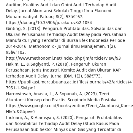
Auditor, Kualitas Audit dan Opini Audit Terhadap Audit
Delay. Jurnal Akuntansi Sekolah Tinggi Ilmu Ekonomi
Muhammadiyah Patopo, 8(2), 53â€“67.
https://doi.org/10.35906/jurakun.v8i2.1054
Ginting, S. (2018). Pengaruh Profitabilitas, Solvabilitas dan
Ukuran Perusahaan Terhadap Audit Delay pada Perusahaan
Manufaktur yang Terdaftar di Bursa Efek Indonesia Periode
2014-2016. Methonomix - Jurnal Ilmu Manajemen, 1(2),
95â€“102.
http://www.methonomi.net/index.php/jm/article/view/93
Hakim, L., & Sagiyanti, P. (2018). Pengaruh Ukuran
Perusahaan, Jenis Industri, Komite Audit dan Ukuran KAP
terhadap Audit Delay. Jurnal JDM, 1(2), 58â€“73.
https://publikasi.mercubuana.ac.id/files/journals/42/articles/
7951-1-SM.pdf
Harnovinsah, Anasta, L., & Sopanah, A. (2023). Teori
Akuntansi Konsep dan Praktis. Scopindo Media Pustaka.
https://www.google.co.id/books/edition/Teori_Akuntansi_Kons
Hl=Id&Gbpv=0
Indriani, A., & Alamsyah, S. (2020). Pengaruh Profitabilitas
dan Solvabilitas Terhadap Audit Delay (Studi Kasus Pada
Perusahaan Sub Sektor Minyak dan Gas yang Terdaftar di