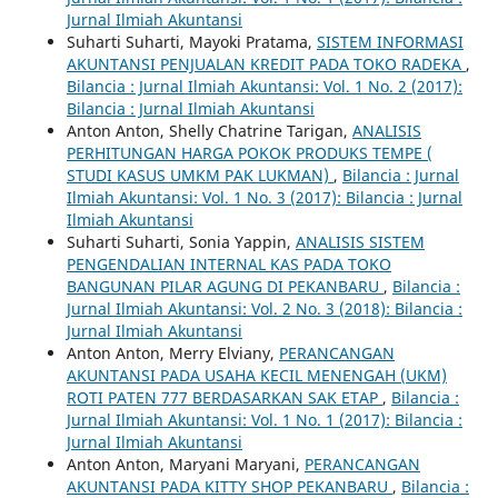
Jurnal Ilmiah Akuntansi
Suharti Suharti, Mayoki Pratama,
SISTEM INFORMASI
AKUNTANSI PENJUALAN KREDIT PADA TOKO RADEKA
,
Bilancia : Jurnal Ilmiah Akuntansi: Vol. 1 No. 2 (2017):
Bilancia : Jurnal Ilmiah Akuntansi
Anton Anton, Shelly Chatrine Tarigan,
ANALISIS
PERHITUNGAN HARGA POKOK PRODUKS TEMPE (
STUDI KASUS UMKM PAK LUKMAN)
,
Bilancia : Jurnal
Ilmiah Akuntansi: Vol. 1 No. 3 (2017): Bilancia : Jurnal
Ilmiah Akuntansi
Suharti Suharti, Sonia Yappin,
ANALISIS SISTEM
PENGENDALIAN INTERNAL KAS PADA TOKO
BANGUNAN PILAR AGUNG DI PEKANBARU
,
Bilancia :
Jurnal Ilmiah Akuntansi: Vol. 2 No. 3 (2018): Bilancia :
Jurnal Ilmiah Akuntansi
Anton Anton, Merry Elviany,
PERANCANGAN
AKUNTANSI PADA USAHA KECIL MENENGAH (UKM)
ROTI PATEN 777 BERDASARKAN SAK ETAP
,
Bilancia :
Jurnal Ilmiah Akuntansi: Vol. 1 No. 1 (2017): Bilancia :
Jurnal Ilmiah Akuntansi
Anton Anton, Maryani Maryani,
PERANCANGAN
AKUNTANSI PADA KITTY SHOP PEKANBARU
,
Bilancia :