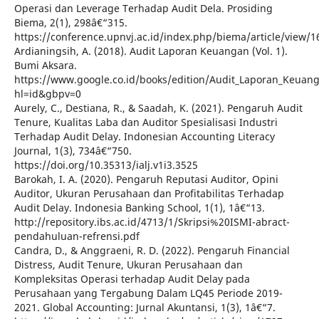
Operasi dan Leverage Terhadap Audit Dela. Prosiding
Biema, 2(1), 298â€“315.
https://conference.upnvj.ac.id/index.php/biema/article/view/1
Ardianingsih, A. (2018). Audit Laporan Keuangan (Vol. 1).
Bumi Aksara.
https://www.google.co.id/books/edition/Audit_Laporan_Keua
hl=id&gbpv=0
Aurely, C., Destiana, R., & Saadah, K. (2021). Pengaruh Audit
Tenure, Kualitas Laba dan Auditor Spesialisasi Industri
Terhadap Audit Delay. Indonesian Accounting Literacy
Journal, 1(3), 734â€“750.
https://doi.org/10.35313/ialj.v1i3.3525
Barokah, I. A. (2020). Pengaruh Reputasi Auditor, Opini
Auditor, Ukuran Perusahaan dan Profitabilitas Terhadap
Audit Delay. Indonesia Banking School, 1(1), 1â€“13.
http://repository.ibs.ac.id/4713/1/Skripsi%20ISMI-abract-
pendahuluan-refrensi.pdf
Candra, D., & Anggraeni, R. D. (2022). Pengaruh Financial
Distress, Audit Tenure, Ukuran Perusahaan dan
Kompleksitas Operasi terhadap Audit Delay pada
Perusahaan yang Tergabung Dalam LQ45 Periode 2019-
2021. Global Accounting: Jurnal Akuntansi, 1(3), 1â€“7.