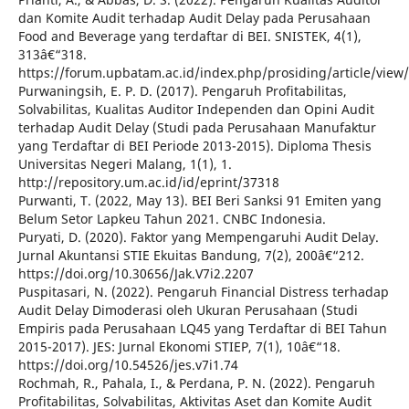
dan Komite Audit terhadap Audit Delay pada Perusahaan
Food and Beverage yang terdaftar di BEI. SNISTEK, 4(1),
313â€“318.
https://forum.upbatam.ac.id/index.php/prosiding/article/view
Purwaningsih, E. P. D. (2017). Pengaruh Profitabilitas,
Solvabilitas, Kualitas Auditor Independen dan Opini Audit
terhadap Audit Delay (Studi pada Perusahaan Manufaktur
yang Terdaftar di BEI Periode 2013-2015). Diploma Thesis
Universitas Negeri Malang, 1(1), 1.
http://repository.um.ac.id/id/eprint/37318
Purwanti, T. (2022, May 13). BEI Beri Sanksi 91 Emiten yang
Belum Setor Lapkeu Tahun 2021. CNBC Indonesia.
Puryati, D. (2020). Faktor yang Mempengaruhi Audit Delay.
Jurnal Akuntansi STIE Ekuitas Bandung, 7(2), 200â€“212.
https://doi.org/10.30656/Jak.V7i2.2207
Puspitasari, N. (2022). Pengaruh Financial Distress terhadap
Audit Delay Dimoderasi oleh Ukuran Perusahaan (Studi
Empiris pada Perusahaan LQ45 yang Terdaftar di BEI Tahun
2015-2017). JES: Jurnal Ekonomi STIEP, 7(1), 10â€“18.
https://doi.org/10.54526/jes.v7i1.74
Rochmah, R., Pahala, I., & Perdana, P. N. (2022). Pengaruh
Profitabilitas, Solvabilitas, Aktivitas Aset dan Komite Audit