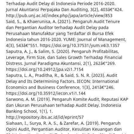
Terhadap Audit Delay di Indonesia Periode 2016-2020.
Jurnal Akuntansi Perpajaka Dan Auditing, 3(2), 403â€“424.
http://pub.unj.ac.id/index.php/japa/article/view/853
Said, S., & Khaerunisa, A. (2021). Pengaruh Audit Tenure
dan Pergantian Auditor terhadap Audit Delay pada
Perusahaan Manufaktur yang Terdaftar di Bursa Efek
Indonesia tahun 2016-2020. YUME: Journal of Management,
4(3), 543â€“551. https://doi.org/10.37531/yum.v4i3.1357
Saputra, A. J., & Salim, S. (2020). Pengaruh Profitabilitas,
Leverage, Firm Size, dan Sales Growth Terhadap Financial
Distress. Jurnal Paradigma Akuntansi, 2(1), 262â€“269.
https://doi.org/10.24912/jpa.v2i1.7154
Saputra, L. A., Praditha, R., & Said, S. N. R. (2023). Audit
Delay and Its Determining Factors. IECON: International
Economics and Business Conference, 1(3), 241â€“246.
https://doi.org/10.35912/iecon.v1i1.144
Sarwono, A. M. (2019). Pengaruh Komite Audit, Reputasi KAP
dan Ukuran Perusahaan terhadap Audit Delay. Indonesia
Banking School, 1(1), 1.
http://repository.ibs.ac.id/id/eprint/57
Siahaan, I., Surya, R. A. S., & Zarefar, A. (2019). Pengaruh
Opini Audit, Pergantian Auditor, Kesulitan Keuangan dan