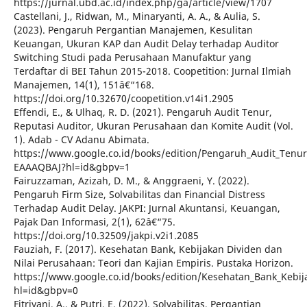
https://jurnal.ubd.ac.id/index.php/ga/article/view/1707
Castellani, J., Ridwan, M., Minaryanti, A. A., & Aulia, S.
(2023). Pengaruh Pergantian Manajemen, Kesulitan
Keuangan, Ukuran KAP dan Audit Delay terhadap Auditor
Switching Studi pada Perusahaan Manufaktur yang
Terdaftar di BEI Tahun 2015-2018. Coopetition: Jurnal Ilmiah
Manajemen, 14(1), 151â€“168.
https://doi.org/10.32670/coopetition.v14i1.2905
Effendi, E., & Ulhaq, R. D. (2021). Pengaruh Audit Tenur,
Reputasi Auditor, Ukuran Perusahaan dan Komite Audit (Vol.
1). Adab - CV Adanu Abimata.
https://www.google.co.id/books/edition/Pengaruh_Audit_Tenur
EAAAQBAJ?hl=id&gbpv=1
Fairuzzaman, Azizah, D. M., & Anggraeni, Y. (2022).
Pengaruh Firm Size, Solvabilitas dan Financial Distress
Terhadap Audit Delay. JAKPI: Jurnal Akuntansi, Keuangan,
Pajak Dan Informasi, 2(1), 62â€“75.
https://doi.org/10.32509/jakpi.v2i1.2085
Fauziah, F. (2017). Kesehatan Bank, Kebijakan Dividen dan
Nilai Perusahaan: Teori dan Kajian Empiris. Pustaka Horizon.
https://www.google.co.id/books/edition/Kesehatan_Bank_Keb
hl=id&gbpv=0
Fitriyani, A., & Putri, E. (2022). Solvabilitas, Pergantian