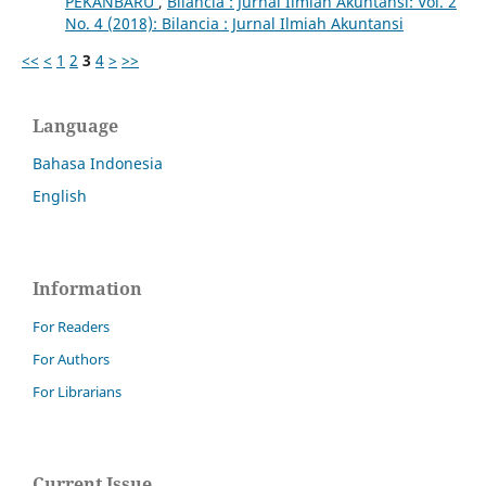
PEKANBARU
,
Bilancia : Jurnal Ilmiah Akuntansi: Vol. 2
No. 4 (2018): Bilancia : Jurnal Ilmiah Akuntansi
<<
<
1
2
3
4
>
>>
Language
Bahasa Indonesia
English
Information
For Readers
For Authors
For Librarians
Current Issue