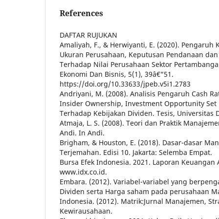
References
DAFTAR RUJUKAN
Amaliyah, F., & Herwiyanti, E. (2020). Pengaruh 
Ukuran Perusahaan, Keputusan Pendanaan dan 
Terhadap Nilai Perusahaan Sektor Pertambangan
Ekonomi Dan Bisnis, 5(1), 39â€“51.
https://doi.org/10.33633/jpeb.v5i1.2783
Andriyani, M. (2008). Analisis Pengaruh Cash Rat
Insider Ownership, Investment Opportunity Set (I
Terhadap Kebijakan Dividen. Tesis, Universitas 
Atmaja, L. S. (2008). Teori dan Praktik Manajem
Andi. In Andi.
Brigham, & Houston, E. (2018). Dasar-dasar M
Terjemahan. Edisi 10. Jakarta: Selemba Empat.
Bursa Efek Indonesia. 2021. Laporan Keuangan 
www.idx.co.id.
Embara. (2012). Variabel-variabel yang berpen
Dividen serta Harga saham pada perusahaan Ma
Indonesia. (2012). Matrik:Jurnal Manajemen, Str
Kewirausahaan.