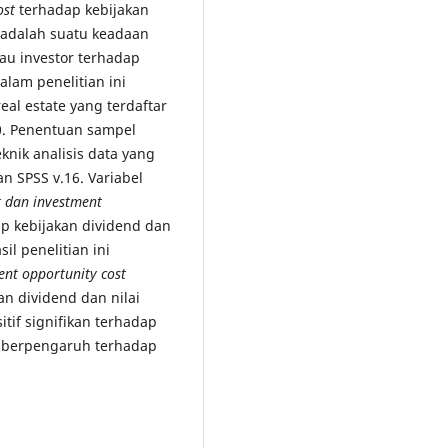
ost
terhadap kebijakan
n adalah suatu keadaan
u investor terhadap
lam penelitian ini
eal estate yang terdaftar
0. Penentuan sampel
knik analisis data yang
n SPSS v.16. Variabel
et dan investment
p kebijakan dividend dan
il penelitian ini
ent opportunity cost
an dividend dan nilai
tif signifikan terhadap
k berpengaruh terhadap