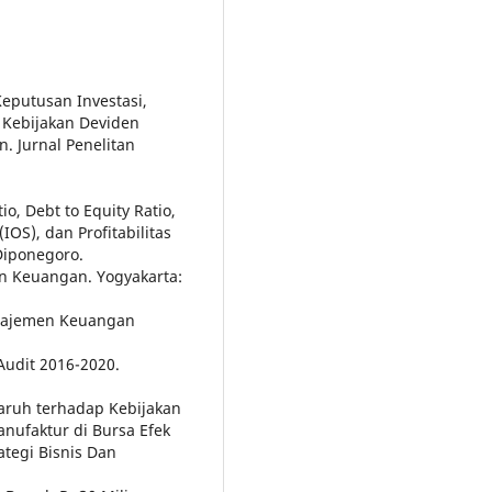
Keputusan Investasi,
Kebijakan Deviden
. Jurnal Penelitan
io, Debt to Equity Ratio,
OS), dan Profitabilitas
Diponegoro.
en Keuangan. Yogyakarta:
anajemen Keuangan
Audit 2016-2020.
garuh terhadap Kebijakan
nufaktur di Bursa Efek
ategi Bisnis Dan