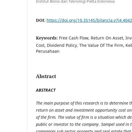
Institut Bisnis dan Teknologi Pelita Indonesia
DOI:
https://doi.org/10.35145/bilancia.v7i4.404
Keywords:
Free Cash Flow, Return On Asset, In
Cost, Dividend Policy, The Value Of The Firm, Ke
Perusahaan
Abstract
ABSTRACT
The main purpose of this research is to determine the
return on asset and investment opportunity cost on
of the firm. The value of firm is a situation which d
public or investor to the company. Sampel used in t
companies sub sector property and real estate that i