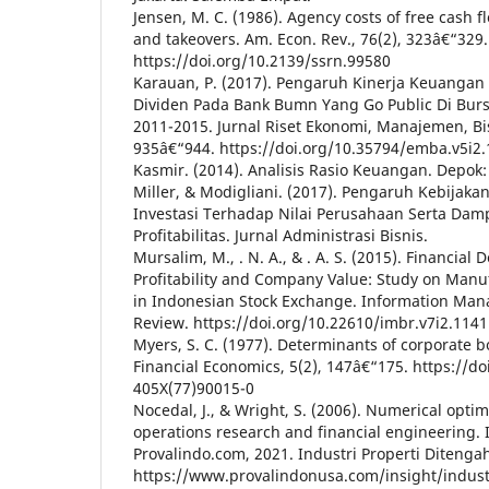
Jensen, M. C. (1986). Agency costs of free cash f
and takeovers. Am. Econ. Rev., 76(2), 323â€“329.
https://doi.org/10.2139/ssrn.99580
Karauan, P. (2017). Pengaruh Kinerja Keuangan
Dividen Pada Bank Bumn Yang Go Public Di Burs
2011-2015. Jurnal Riset Ekonomi, Manajemen, Bis
935â€“944. https://doi.org/10.35794/emba.v5i2
Kasmir. (2014). Analisis Rasio Keuangan. Depok:
Miller, & Modigliani. (2017). Pengaruh Kebijak
Investasi Terhadap Nilai Perusahaan Serta Da
Profitabilitas. Jurnal Administrasi Bisnis.
Mursalim, M., . N. A., & . A. S. (2015). Financial 
Profitability and Company Value: Study on Man
in Indonesian Stock Exchange. Information Ma
Review. https://doi.org/10.22610/imbr.v7i2.1141
Myers, S. C. (1977). Determinants of corporate b
Financial Economics, 5(2), 147â€“175. https://d
405X(77)90015-0
Nocedal, J., & Wright, S. (2006). Numerical optimi
operations research and financial engineering. 
Provalindo.com, 2021. Industri Properti Diteng
https://www.provalindonusa.com/insight/indust