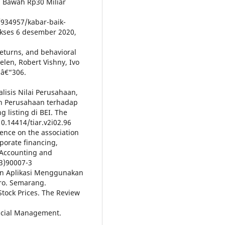
i Bawah Rp30 Miliar
/934957/kabar-baik-
kses 6 desember 2020,
returns, and behavioral
elen, Robert Vishny, Ivo
3â€“306.
alisis Nilai Perusahaan,
h Perusahaan terhadap
listing di BEI. The
0.14414/tiar.v2i02.96
idence on the association
porate financing,
 Accounting and
93)90007-3
 Dan Aplikasi Menggunakan
ro. Semarang.
Stock Prices. The Review
ancial Management.