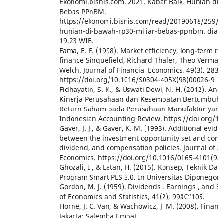
Ekonomi.bisnis.com. 2021. Kabar Baik, Hunian d
Bebas PPnBM.
https://ekonomi.bisnis.com/read/20190618/259
hunian-di-bawah-rp30-miliar-bebas-ppnbm. dia
19.23 WIB.
Fama, E. F. (1998). Market efficiency, long-term 
finance Sinquefield, Richard Thaler, Theo Verma
Welch. Journal of Financial Economics, 49(3), 28
https://doi.org/10.1016/S0304-405X(98)00026-9
Fidhayatin, S. K., & Uswati Dewi, N. H. (2012). An
Kinerja Perusahaan dan Kesempatan Bertumbu
Return Saham pada Perusahaan Manufaktur yang 
Indonesian Accounting Review. https://doi.org/1
Gaver, J. J., & Gaver, K. M. (1993). Additional ev
between the investment opportunity set and cor
dividend, and compensation policies. Journal of
Economics. https://doi.org/10.1016/0165-4101(
Ghozali, I., & Latan, H. (2015). Konsep, Teknik
Program Smart PLS 3.0. In Universitas Diponego
Gordon, M. J. (1959). Dividends , Earnings , and 
of Economics and Statistics, 41(2), 99â€“105.
Horne, J. C. Van, & Wachowicz, J. M. (2008). Fin
Jakarta: Salemba Empat.