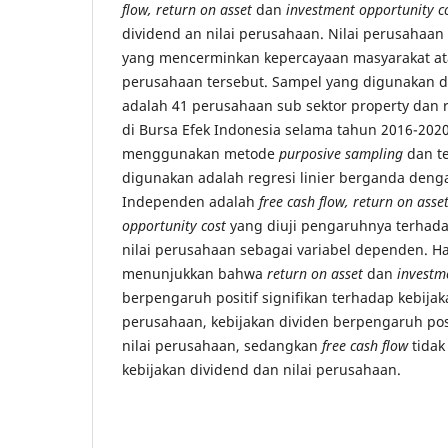
flow, return on asset
dan
investment opportunity c
dividend an nilai perusahaan. Nilai perusahaa
yang mencerminkan kepercayaan masyarakat ata
perusahaan tersebut. Sampel yang digunakan da
adalah 41 perusahaan sub sektor property dan r
di Bursa Efek Indonesia selama tahun 2016-202
menggunakan metode
purposive sampling
dan te
digunakan adalah regresi linier berganda denga
Independen adalah
free cash flow, return on ass
opportunity cost
yang diuji pengaruhnya terhada
nilai perusahaan sebagai variabel dependen. Has
menunjukkan bahwa
return on asset
dan
investm
berpengaruh positif signifikan terhadap kebijak
perusahaan, kebijakan dividen berpengaruh posi
nilai perusahaan, sedangkan
free cash flow
tida
kebijakan dividend dan nilai perusahaan.