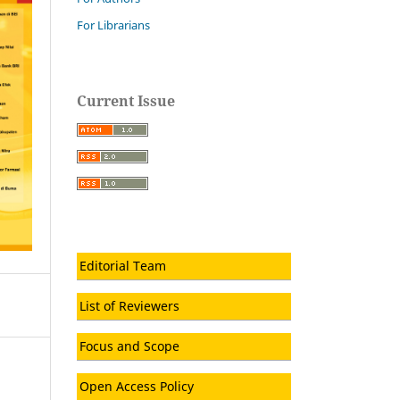
For Librarians
Current Issue
Editorial Team
List of Reviewers
Focus and Scope
Open Access Policy