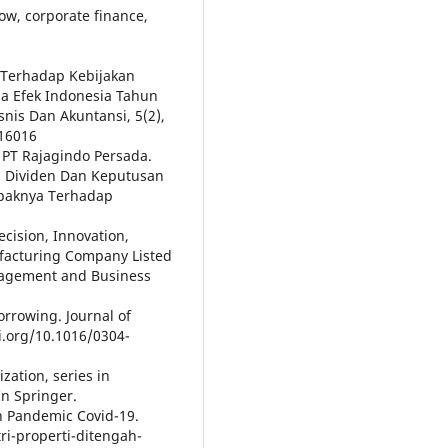
low, corporate finance,
 Terhadap Kebijakan
a Efek Indonesia Tahun
nis Dan Akuntansi, 5(2),
.16016
 PT Rajagindo Persada.
an Dividen Dan Keputusan
mpaknya Terhadap
Decision, Innovation,
ufacturing Company Listed
nagement and Business
orrowing. Journal of
oi.org/10.1016/0304-
zation, series in
In Springer.
ah Pandemic Covid-19.
ri-properti-ditengah-