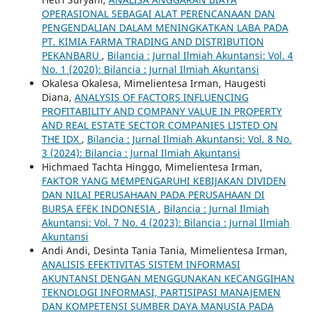
OPERASIONAL SEBAGAI ALAT PERENCANAAN DAN
PENGENDALIAN DALAM MENINGKATKAN LABA PADA
PT. KIMIA FARMA TRADING AND DISTRIBUTION
PEKANBARU
,
Bilancia : Jurnal Ilmiah Akuntansi: Vol. 4
No. 1 (2020): Bilancia : Jurnal Ilmiah Akuntansi
Okalesa Okalesa, Mimelientesa Irman, Haugesti
Diana,
ANALYSIS OF FACTORS INFLUENCING
PROFITABILITY AND COMPANY VALUE IN PROPERTY
AND REAL ESTATE SECTOR COMPANIES LISTED ON
THE IDX
,
Bilancia : Jurnal Ilmiah Akuntansi: Vol. 8 No.
3 (2024): Bilancia : Jurnal Ilmiah Akuntansi
Hichmaed Tachta Hinggo, Mimelientesa Irman,
FAKTOR YANG MEMPENGARUHI KEBIJAKAN DIVIDEN
DAN NILAI PERUSAHAAN PADA PERUSAHAAN DI
BURSA EFEK INDONESIA
,
Bilancia : Jurnal Ilmiah
Akuntansi: Vol. 7 No. 4 (2023): Bilancia : Jurnal Ilmiah
Akuntansi
Andi Andi, Desinta Tania Tania, Mimelientesa Irman,
ANALISIS EFEKTIVITAS SISTEM INFORMASI
AKUNTANSI DENGAN MENGGUNAKAN KECANGGIHAN
TEKNOLOGI INFORMASI, PARTISIPASI MANAJEMEN
DAN KOMPETENSI SUMBER DAYA MANUSIA PADA