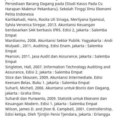
Persediaan Barang Dagang pada (Studi Kasus Pada Cv.
Harapan Makmur Pekanbaru). Sekolah Tinggi Ilmu Ekonomi
Pelita Indonesia
Kartikahadi, Hans, Rosita Uli Sinaga, Merliyana Syamsul,
Sylvia Veronica Siregar, 2013. Akuntansi Keuangan
berdasarkan SAK berbasis IFRS. Edisi 2, Jakarta : Salemba
Empat
Mardiasmo, 2008. Akuntansi Sektor Publik. Yogyakarta : Andi
Mulyadi , 2011. Auditing. Edisi Enam. Jakarta : Salemba
Empat
Pearson, 2011. Jasa Audit dan Assurance. Jakarta : Salemba
Empat
Singleton, Hall, 2007. Information Technology Auditing and
Assurance, Edisi 2. Jakarta : Salemba Empat
Stice dan Skousen, 2009. Akuntansi Intermediate. Edisi
Keenam Belas. Buku 1. Jakarta : Salemba Empat
Suharli, Michell, 2006. Akuntansi untuk Bisnis dan Dagang.
Jakarta : Graha Ilmu
Suhardi dan Purwanto, 2009. Statistik untuk Ekonomi dan
Keuangan Modern. Edisi 1. Jakarta : Salemba Empat
Wilson, James D. and Jhon B. Campbell, 2001. Controllership.
Edisi ketiga, Oleh Tjintjin Fenix Tjendara, Jakarta : Erlangga