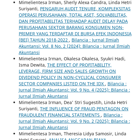
Mimelientesa Irman, Sherly Alexa Candra, Linda Hetri
Suriyanti,
PENGARUH AUDIT TENURE, KOMPLEKSITAS
OPERASI PERUSAHAAN, TOTAL ASET, SOLVABILITAS,
DAN PROFITABILITAS TERHADAP AUDIT DELAY PADA
PERUSAHAAN SEKTOR BARANG KONSUMEN NON-
PRIMER YANG TERDAFTAR DI BURSA EFEK INDONESIA
(BEI) TAHUN 2018-2022
,
Bilancia : Jurnal Ilmiah
Akuntansi: Vol. 8 No. 2 (2024): Bilancia : Jurnal Ilmiah
Akuntansi
Mimelientesa Irman, Okalesa Okalesa, Syukri Hadi,
Isma Dewita,
THE EFFECT OF PROFITABILITY,
LEVERAGE, FIRM SIZE AND SALES GROWTH ON
DIVIDEND POLICY IN NON-CYCLICAL CONSUMER
SECTOR COMPANIES LISTED ON THE IDX
,
Bilancia :
Jurnal Ilmiah Akuntansi: Vol. 9 No. 4 (2025): Bilancia :
Jurnal Ilmiah Akuntansi
Mimelientesa Irman, Dea' Stri Sugestih, Linda Hetri
Suriyanti,
THE INFLUENCE OF FRAUD PENTAGON ON
FRAUDULENT FINANCIAL STATEMENTS
,
Bilancia :
Jurnal Ilmiah Akuntansi: Vol. 9 No. 2 (2025): Bilancia :
Jurnal Ilmiah Akuntansi
Mimelientesa Irman, Theresia Lidya Samosir, Linda
Hetri Suryani,
ANALISA ANGGARAN BIAYA