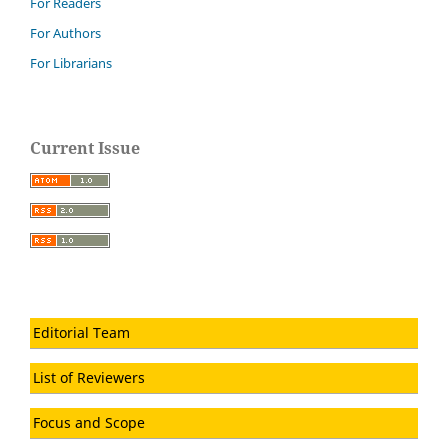
For Readers
For Authors
For Librarians
Current Issue
Editorial Team
List of Reviewers
Focus and Scope