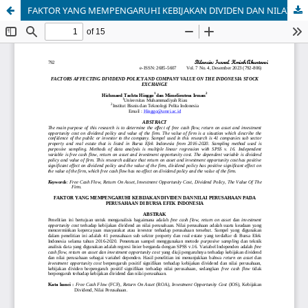
FAKTOR YANG MEMPENGARUHI KEBIJAKAN DIVIDEN DAN NILAI PERUSAHAAN PADA PERUSAHAAN DI BURSA EFEK INDONESIA