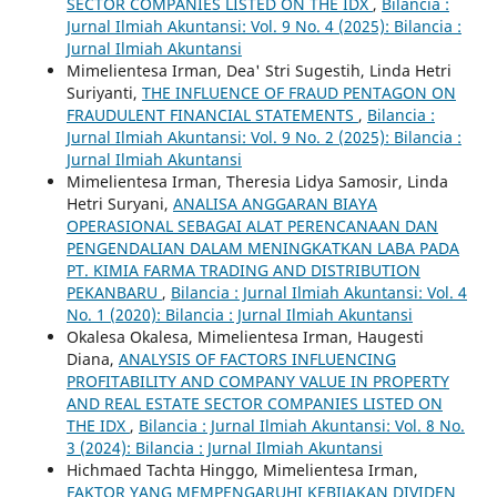
SECTOR COMPANIES LISTED ON THE IDX
,
Bilancia :
Jurnal Ilmiah Akuntansi: Vol. 9 No. 4 (2025): Bilancia :
Jurnal Ilmiah Akuntansi
Mimelientesa Irman, Dea' Stri Sugestih, Linda Hetri
Suriyanti,
THE INFLUENCE OF FRAUD PENTAGON ON
FRAUDULENT FINANCIAL STATEMENTS
,
Bilancia :
Jurnal Ilmiah Akuntansi: Vol. 9 No. 2 (2025): Bilancia :
Jurnal Ilmiah Akuntansi
Mimelientesa Irman, Theresia Lidya Samosir, Linda
Hetri Suryani,
ANALISA ANGGARAN BIAYA
OPERASIONAL SEBAGAI ALAT PERENCANAAN DAN
PENGENDALIAN DALAM MENINGKATKAN LABA PADA
PT. KIMIA FARMA TRADING AND DISTRIBUTION
PEKANBARU
,
Bilancia : Jurnal Ilmiah Akuntansi: Vol. 4
No. 1 (2020): Bilancia : Jurnal Ilmiah Akuntansi
Okalesa Okalesa, Mimelientesa Irman, Haugesti
Diana,
ANALYSIS OF FACTORS INFLUENCING
PROFITABILITY AND COMPANY VALUE IN PROPERTY
AND REAL ESTATE SECTOR COMPANIES LISTED ON
THE IDX
,
Bilancia : Jurnal Ilmiah Akuntansi: Vol. 8 No.
3 (2024): Bilancia : Jurnal Ilmiah Akuntansi
Hichmaed Tachta Hinggo, Mimelientesa Irman,
FAKTOR YANG MEMPENGARUHI KEBIJAKAN DIVIDEN