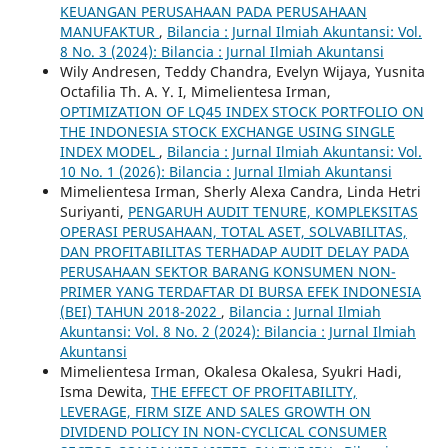
KEUANGAN PERUSAHAAN PADA PERUSAHAAN
MANUFAKTUR
,
Bilancia : Jurnal Ilmiah Akuntansi: Vol.
8 No. 3 (2024): Bilancia : Jurnal Ilmiah Akuntansi
Wily Andresen, Teddy Chandra, Evelyn Wijaya, Yusnita
Octafilia Th. A. Y. I, Mimelientesa Irman,
OPTIMIZATION OF LQ45 INDEX STOCK PORTFOLIO ON
THE INDONESIA STOCK EXCHANGE USING SINGLE
INDEX MODEL
,
Bilancia : Jurnal Ilmiah Akuntansi: Vol.
10 No. 1 (2026): Bilancia : Jurnal Ilmiah Akuntansi
Mimelientesa Irman, Sherly Alexa Candra, Linda Hetri
Suriyanti,
PENGARUH AUDIT TENURE, KOMPLEKSITAS
OPERASI PERUSAHAAN, TOTAL ASET, SOLVABILITAS,
DAN PROFITABILITAS TERHADAP AUDIT DELAY PADA
PERUSAHAAN SEKTOR BARANG KONSUMEN NON-
PRIMER YANG TERDAFTAR DI BURSA EFEK INDONESIA
(BEI) TAHUN 2018-2022
,
Bilancia : Jurnal Ilmiah
Akuntansi: Vol. 8 No. 2 (2024): Bilancia : Jurnal Ilmiah
Akuntansi
Mimelientesa Irman, Okalesa Okalesa, Syukri Hadi,
Isma Dewita,
THE EFFECT OF PROFITABILITY,
LEVERAGE, FIRM SIZE AND SALES GROWTH ON
DIVIDEND POLICY IN NON-CYCLICAL CONSUMER