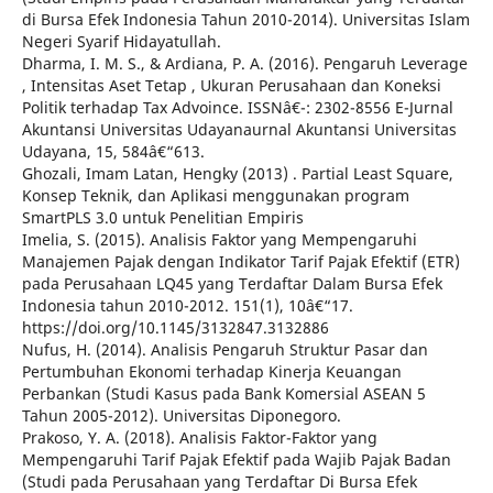
di Bursa Efek Indonesia Tahun 2010-2014). Universitas Islam
Negeri Syarif Hidayatullah.
Dharma, I. M. S., & Ardiana, P. A. (2016). Pengaruh Leverage
, Intensitas Aset Tetap , Ukuran Perusahaan dan Koneksi
Politik terhadap Tax Advoince. ISSNâ€¯: 2302-8556 E-Jurnal
Akuntansi Universitas Udayanaurnal Akuntansi Universitas
Udayana, 15, 584â€“613.
Ghozali, Imam Latan, Hengky (2013) . Partial Least Square,
Konsep Teknik, dan Aplikasi menggunakan program
SmartPLS 3.0 untuk Penelitian Empiris
Imelia, S. (2015). Analisis Faktor yang Mempengaruhi
Manajemen Pajak dengan Indikator Tarif Pajak Efektif (ETR)
pada Perusahaan LQ45 yang Terdaftar Dalam Bursa Efek
Indonesia tahun 2010-2012. 151(1), 10â€“17.
https://doi.org/10.1145/3132847.3132886
Nufus, H. (2014). Analisis Pengaruh Struktur Pasar dan
Pertumbuhan Ekonomi terhadap Kinerja Keuangan
Perbankan (Studi Kasus pada Bank Komersial ASEAN 5
Tahun 2005-2012). Universitas Diponegoro.
Prakoso, Y. A. (2018). Analisis Faktor-Faktor yang
Mempengaruhi Tarif Pajak Efektif pada Wajib Pajak Badan
(Studi pada Perusahaan yang Terdaftar Di Bursa Efek