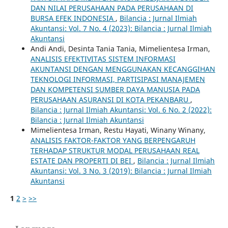
DAN NILAI PERUSAHAAN PADA PERUSAHAAN DI
BURSA EFEK INDONESIA
,
Bilancia : Jurnal Ilmiah
Akuntansi: Vol. 7 No. 4 (2023): Bilancia : Jurnal Ilmiah
Akuntansi
Andi Andi, Desinta Tania Tania, Mimelientesa Irman,
ANALISIS EFEKTIVITAS SISTEM INFORMASI
AKUNTANSI DENGAN MENGGUNAKAN KECANGGIHAN
TEKNOLOGI INFORMASI, PARTISIPASI MANAJEMEN
DAN KOMPETENSI SUMBER DAYA MANUSIA PADA
PERUSAHAAN ASURANSI DI KOTA PEKANBARU
,
Bilancia : Jurnal Ilmiah Akuntansi: Vol. 6 No. 2 (2022):
Bilancia : Jurnal Ilmiah Akuntansi
Mimelientesa Irman, Restu Hayati, Winany Winany,
ANALISIS FAKTOR-FAKTOR YANG BERPENGARUH
TERHADAP STRUKTUR MODAL PERUSAHAAN REAL
ESTATE DAN PROPERTI DI BEI
,
Bilancia : Jurnal Ilmiah
Akuntansi: Vol. 3 No. 3 (2019): Bilancia : Jurnal Ilmiah
Akuntansi
1
2
>
>>