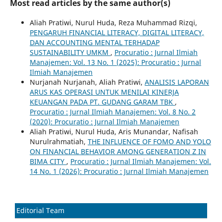
Most read articles by the same author(s)
Aliah Pratiwi, Nurul Huda, Reza Muhammad Rizqi,
PENGARUH FINANCIAL LITERACY, DIGITAL LITERACY,
DAN ACCOUNTING MENTAL TERHADAP
SUSTAINABILITY UMKM
,
Procuratio : Jurnal Ilmiah
Manajemen: Vol. 13 No. 1 (2025): Procuratio : Jurnal
Ilmiah Manajemen
Nurjanah Nurjanah, Aliah Pratiwi,
ANALISIS LAPORAN
ARUS KAS OPERASI UNTUK MENILAI KINERJA
KEUANGAN PADA PT. GUDANG GARAM TBK
,
Procuratio : Jurnal Ilmiah Manajemen: Vol. 8 No. 2
(2020): Procuratio : Jurnal Ilmiah Manajemen
Aliah Pratiwi, Nurul Huda, Aris Munandar, Nafisah
Nurulrahmatiah,
THE INFLUENCE OF FOMO AND YOLO
ON FINANCIAL BEHAVIOR AMONG GENERATION Z IN
BIMA CITY
,
Procuratio : Jurnal Ilmiah Manajemen: Vol.
14 No. 1 (2026): Procuratio : Jurnal Ilmiah Manajemen
Editorial Team