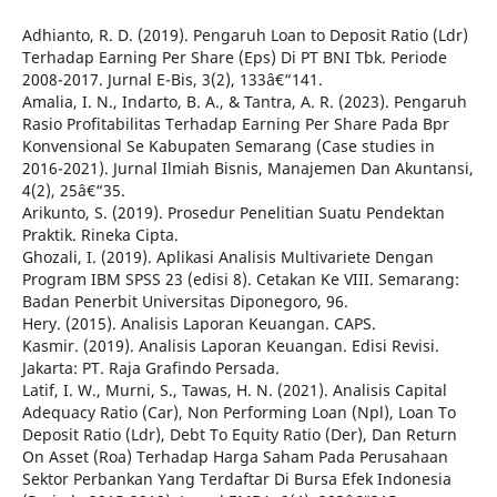
Adhianto, R. D. (2019). Pengaruh Loan to Deposit Ratio (Ldr)
Terhadap Earning Per Share (Eps) Di PT BNI Tbk. Periode
2008-2017. Jurnal E-Bis, 3(2), 133â€“141.
Amalia, I. N., Indarto, B. A., & Tantra, A. R. (2023). Pengaruh
Rasio Profitabilitas Terhadap Earning Per Share Pada Bpr
Konvensional Se Kabupaten Semarang (Case studies in
2016-2021). Jurnal Ilmiah Bisnis, Manajemen Dan Akuntansi,
4(2), 25â€“35.
Arikunto, S. (2019). Prosedur Penelitian Suatu Pendektan
Praktik. Rineka Cipta.
Ghozali, I. (2019). Aplikasi Analisis Multivariete Dengan
Program IBM SPSS 23 (edisi 8). Cetakan Ke VIII. Semarang:
Badan Penerbit Universitas Diponegoro, 96.
Hery. (2015). Analisis Laporan Keuangan. CAPS.
Kasmir. (2019). Analisis Laporan Keuangan. Edisi Revisi.
Jakarta: PT. Raja Grafindo Persada.
Latif, I. W., Murni, S., Tawas, H. N. (2021). Analisis Capital
Adequacy Ratio (Car), Non Performing Loan (Npl), Loan To
Deposit Ratio (Ldr), Debt To Equity Ratio (Der), Dan Return
On Asset (Roa) Terhadap Harga Saham Pada Perusahaan
Sektor Perbankan Yang Terdaftar Di Bursa Efek Indonesia