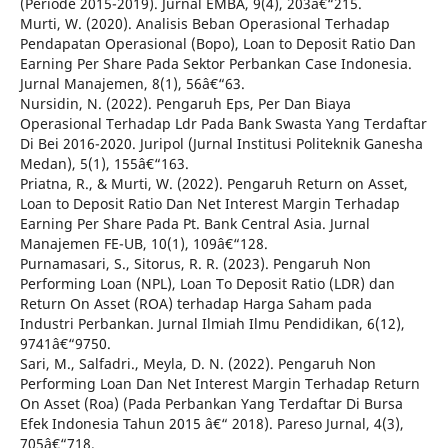
(Periode 2015-2019). Jurnal EMBA, 9(4), 203â€“215.
Murti, W. (2020). Analisis Beban Operasional Terhadap
Pendapatan Operasional (Bopo), Loan to Deposit Ratio Dan
Earning Per Share Pada Sektor Perbankan Case Indonesia.
Jurnal Manajemen, 8(1), 56â€“63.
Nursidin, N. (2022). Pengaruh Eps, Per Dan Biaya
Operasional Terhadap Ldr Pada Bank Swasta Yang Terdaftar
Di Bei 2016-2020. Juripol (Jurnal Institusi Politeknik Ganesha
Medan), 5(1), 155â€“163.
Priatna, R., & Murti, W. (2022). Pengaruh Return on Asset,
Loan to Deposit Ratio Dan Net Interest Margin Terhadap
Earning Per Share Pada Pt. Bank Central Asia. Jurnal
Manajemen FE-UB, 10(1), 109â€“128.
Purnamasari, S., Sitorus, R. R. (2023). Pengaruh Non
Performing Loan (NPL), Loan To Deposit Ratio (LDR) dan
Return On Asset (ROA) terhadap Harga Saham pada
Industri Perbankan. Jurnal Ilmiah Ilmu Pendidikan, 6(12),
9741â€“9750.
Sari, M., Salfadri., Meyla, D. N. (2022). Pengaruh Non
Performing Loan Dan Net Interest Margin Terhadap Return
On Asset (Roa) (Pada Perbankan Yang Terdaftar Di Bursa
Efek Indonesia Tahun 2015 â€“ 2018). Pareso Jurnal, 4(3),
705â€“718.