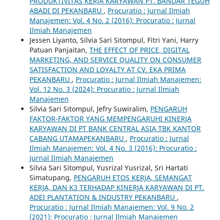
PRODUKTIVITAS KERJA KARYAWAN PT. BANDAR TEGUH
ABADI DI PEKANBARU
,
Procuratio : Jurnal Ilmiah
Manajemen: Vol. 4 No. 2 (2016): Procuratio : Jurnal
Ilmiah Manajemen
Jessen Liyanto, Silvia Sari Sitompul, Fitri Yani, Harry
Patuan Panjaitan,
THE EFFECT OF PRICE, DIGITAL
MARKETING, AND SERVICE QUALITY ON CONSUMER
SATISFACTION AND LOYALTY AT CV. EKA PRIMA
PEKANBARU
,
Procuratio : Jurnal Ilmiah Manajemen:
Vol. 12 No. 3 (2024): Procuratio : Jurnal Ilmiah
Manajemen
Silvia Sari Sitompul, Jefry Suwiralim,
PENGARUH
FAKTOR-FAKTOR YANG MEMPENGARUHI KINERJA
KARYAWAN DI PT BANK CENTRAL ASIA TBK KANTOR
CABANG UTAMAPEKANBARU
,
Procuratio : Jurnal
Ilmiah Manajemen: Vol. 4 No. 3 (2016): Procuratio :
Jurnal Ilmiah Manajemen
Silvia Sari Sitompul, Yusrizal Yusrizal, Sri Hartati
Simatupang,
PENGARUH ETOS KERJA, SEMANGAT
KERJA, DAN K3 TERHADAP KINERJA KARYAWAN DI PT.
ADEI PLANTATION & INDUSTRY PEKANBARU
,
Procuratio : Jurnal Ilmiah Manajemen: Vol. 9 No. 2
(2021): Procuratio : Jurnal Ilmiah Manajemen