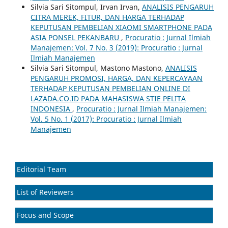
Silvia Sari Sitompul, Irvan Irvan,
ANALISIS PENGARUH
CITRA MEREK, FITUR, DAN HARGA TERHADAP
KEPUTUSAN PEMBELIAN XIAOMI SMARTPHONE PADA
ASIA PONSEL PEKANBARU
,
Procuratio : Jurnal Ilmiah
Manajemen: Vol. 7 No. 3 (2019): Procuratio : Jurnal
Ilmiah Manajemen
Silvia Sari Sitompul, Mastono Mastono,
ANALISIS
PENGARUH PROMOSI, HARGA, DAN KEPERCAYAAN
TERHADAP KEPUTUSAN PEMBELIAN ONLINE DI
LAZADA.CO.ID PADA MAHASISWA STIE PELITA
INDONESIA
,
Procuratio : Jurnal Ilmiah Manajemen:
Vol. 5 No. 1 (2017): Procuratio : Jurnal Ilmiah
Manajemen
Editorial Team
List of Reviewers
Focus and Scope