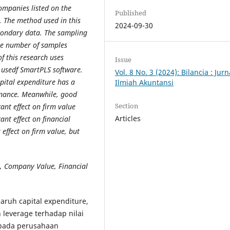
mpanies listed on the
Published
. The method used in this
2024-09-30
econdary data. The sampling
The number of samples
f this research uses
Issue
n usedf SmartPLS software.
Vol. 8 No. 3 (2024): Bilancia : Jurn
apital expenditure has a
Ilmiah Akuntansi
ormance. Meanwhile, good
Section
nt effect on firm value
Articles
ant effect on financial
 effect on firm value, but
e, Company Value, Financial
aruh capital expenditure,
 leverage terhadap nilai
 pada perusahaan