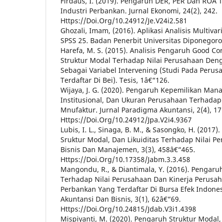
Firdaus, I. (2019). Pengaruh DER, PER Dan ROA
Industri Perbankan. Jurnal Ekonomi, 24(2), 242.
Https://Doi.Org/10.24912/Je.V24i2.581
Ghozali, Imam, (2016). Aplikasi Analisis Multiv
SPSS 25. Badan Penerbit Universitas Diponegor
Harefa, M. S. (2015). Analisis Pengaruh Good C
Struktur Modal Terhadap Nilai Perusahaan Den
Sebagai Variabel Intervening (Studi Pada Peru
Terdaftar Di Bei). Tesis, 1â€“126.
Wijaya, J. G. (2020). Pengaruh Kepemilikan Mana
Institusional, Dan Ukuran Perusahaan Terhadap
Mnufaktur. Jurnal Paradigma Akuntansi, 2(4), 17
Https://Doi.Org/10.24912/Jpa.V2i4.9367
Lubis, I. L., Sinaga, B. M., & Sasongko, H. (2017).
Sruktur Modal, Dan Likuiditas Terhadap Nilai Pe
Bisnis Dan Manajemen, 3(3), 458â€“465.
Https://Doi.Org/10.17358/Jabm.3.3.458
Mangondu, R., & Diantimala, Y. (2016). Pengaru
Terhadap Nilai Perusahaan Dan Kinerja Perusa
Perbankan Yang Terdaftar Di Bursa Efek Indones
Akuntansi Dan Bisnis, 3(1), 62â€“69.
Https://Doi.Org/10.24815/Jdab.V3i1.4398
Mispiyanti, M. (2020). Pengaruh Struktur Modal,