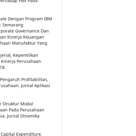
 Terhadap PBV Pada
ariate Dengan Program IBM
o: Semarang
orporate Governance Dan
gan Kinerja Keuangan
sahaan Manufaktur Yang
jerial, Kepemilikan
 Kinerja Perusahaan
18.
 Pengaruh Profitabilitas,
rusahaan. Jurnal Aplikasi
h Struktur Modal
haan Pada Perusahaan
ia. Jurnal Dinamika
 Capital Expenditure,