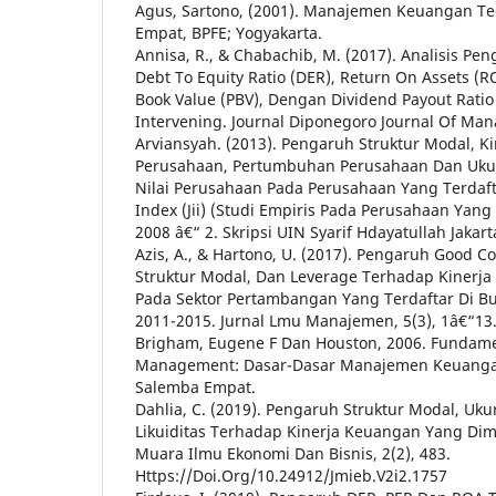
Agus, Sartono, (2001). Manajemen Keuangan Teor
Empat, BPFE; Yogyakarta.
Annisa, R., & Chabachib, M. (2017). Analisis Pen
Debt To Equity Ratio (DER), Return On Assets (R
Book Value (PBV), Dengan Dividend Payout Ratio
Intervening. Journal Diponegoro Journal Of Man
Arviansyah. (2013). Pengaruh Struktur Modal, K
Perusahaan, Pertumbuhan Perusahaan Dan Uk
Nilai Perusahaan Pada Perusahaan Yang Terdafta
Index (Jii) (Studi Empiris Pada Perusahaan Yang T
2008 â€“ 2. Skripsi UIN Syarif Hdayatullah Jakart
Azis, A., & Hartono, U. (2017). Pengaruh Good C
Struktur Modal, Dan Leverage Terhadap Kinerj
Pada Sektor Pertambangan Yang Terdaftar Di Bu
2011-2015. Jurnal Lmu Manajemen, 5(3), 1â€“13
Brigham, Eugene F Dan Houston, 2006. Fundamen
Management: Dasar-Dasar Manajemen Keuangan. 
Salemba Empat.
Dahlia, C. (2019). Pengaruh Struktur Modal, Uk
Likuiditas Terhadap Kinerja Keuangan Yang Dimod
Muara Ilmu Ekonomi Dan Bisnis, 2(2), 483.
Https://Doi.Org/10.24912/Jmieb.V2i2.1757