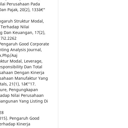
Nilai Perusahaan Pada
an Pajak, 20(2), 133â€“
engaruh Struktur Modal,
 Terhadap Nilai
ng Dan Keuangan, 17(2),
17i2.2262
l Pengaruh Good Corporate
ing Analysis Journal,
x.Php/Aaj
ruktur Modal, Leverage,
sponsibility Dan Total
sahaan Dengan Kinerja
usahaan Manufaktur Yang
tals, 21(1), 1â€“17.
diture, Pengungkapan
adap Nilai Perusahaan
Bangunan Yang Listing Di
28
2015). Pengaruh Good
erhadap Kinerja