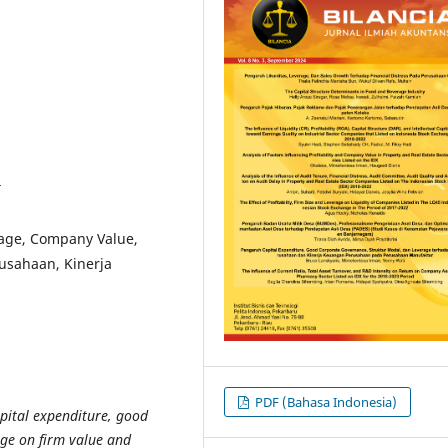
1
rage, Company Value,
rusahaan, Kinerja
PDF (Bahasa Indonesia)
apital expenditure, good
age on firm value and