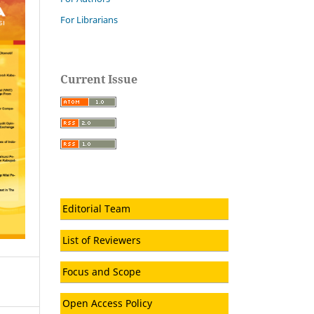
For Librarians
Current Issue
Editorial Team
List of Reviewers
Focus and Scope
Open Access Policy