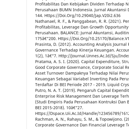
Profitabilitas Dan Kebijakan Dividen Terhadap 
Perusahaan BUMN Indonesia. Jurnal Akuntansi D
144. Https://Doi.Org/10.29040/Jap.V20i2.636
Nathanael, R. F., & Panggabean, R. R. (2021). P
Profitabilitas, Leverage Dan Growth Opportunity
Perusahaan. BALANCE: Jurnal Akuntansi, Auditi
175â€“200. Https://Doi.Org/10.25170/Balance.V
Prasinta, D. (2012). Accounting Analysis Journa
Governance Terhadap Kinerja Keuangan. Account
1(2), 1â€“7. Http://Journal.Unnes.Ac.Id/Sju/Inde
Pratama, A. S. I. (2020). Capital Expenditure, St
Good Corporate Governance, Corporate Social Re
Asset Turnover Dampaknya Terhadap Nilai Peru
Keuangan Sebagai Variabel Inverting Pada Per
Terdaftar Di BEI Periode 2017 - 2019. Liquid Crys
Putro, N. A. T. (2019). Pengaruh Capital Expen
Enterprise Risk Management Dan Leverage Terh
(Studi Empiris Pada Perusahaan Kontruksi Dan 
BEI 2015-2018). 10â€“27.
Https://Dspace.Uii.Ac.Id/Handle/123456789/161
Rachman, A. N., Rahayu, S. M., & Topowijono. (
Corporate Governance Dan Financial Leverage T