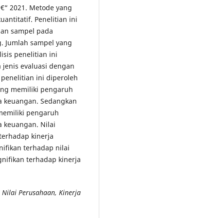
â€“ 2021. Metode yang
ntitatif. Penelitian ini
lan sampel pada
g. Jumlah sampel yang
sis penelitian ini
 jenis evaluasi dengan
enelitian ini diperoleh
ang memiliki pengaruh
rja keuangan. Sedangkan
memiliki pengaruh
a keuangan. Nilai
terhadap kinerja
ifikan terhadap nilai
nifikan terhadap kinerja
 Nilai Perusahaan, Kinerja