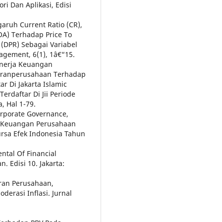
i Dan Aplikasi, Edisi
garuh Current Ratio (CR),
OA) Terhadap Price To
 (DPR) Sebagai Variabel
agement, 6(1), 1â€“15.
inerja Keuangan
uranperusahaan Terhadap
r Di Jakarta Islamic
erdaftar Di Jii Periode
a, Hal 1-79.
orporate Governance,
a Keuangan Perusahaan
rsa Efek Indonesia Tahun
.
tal Of Financial
Edisi 10. Jakarta:
uran Perusahaan,
erasi Inflasi. Jurnal