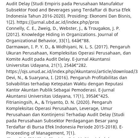
Audit Delay (Studi Empiris pada Perusahaan Manufaktur
Subsektor Food and Beverages yang Terdaftar di Bursa Efek
Indonesia Tahun 2016-2020). Prosiding: Ekonomi Dan Bisnis,
1(2). https://jurnal.ubd.ac.id/index.php/pros
Connelly, C. E., Zweig, D., Webster, J., & Trougakos, J. P.
(2012). Knowledge Hiding in Organizations. Journal of
Organizational Behavior, 33(1), 64â€“88.
Darmawan, I. P. Y. D., & Widhiyani, N. L. S. (2017). Pengaruh
Ukuran Perusahaan, Kompleksitas Operasi Perusahaan, dan
Komite Audit pada Audit Delay. E-Jurnal Akuntansi
Universitas Udayana, 21(1), 254â€“282.
https://ojs.unud.ac.id/index.php/Akuntansi/article/download/
Devi, N., & Suaryana, I. (2016). Pengaruh Profitabilitas dan
Solvabilitas terhadap Ketepatan Waktu dengan Reputasi
Kantor Akuntan Publik Sebagai Pemoderasi. E-Jurnal
Akuntansi Universitas Udayana, 17(1), 395â€“425.
Fitrianingsih, A., & Triyanto, D. N. (2020). Pengaruh
Kompleksitas Operasi Perusahaan, Leverage, Umur
Perusahaan dan Kontinjensi Terhadap Audit Delay (Studi
pada Perusahaan Subsektor Perdagangan Besar yang
Terdaftar di Bursa Efek Indonesia Periode 2015-2018). E-
Proceeding of Management, 7(1).