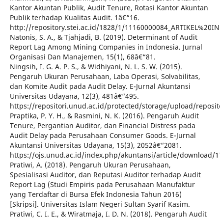
Kantor Akuntan Publik, Audit Tenure, Rotasi Kantor Akuntan
Publik terhadap Kualitas Audit. 1â€“16.
http://repository.stei.ac.id/1828/1/11160000084_ARTIKEL%20
Natonis, S. A., & Tjahjadi, B. (2019). Determinant of Audit
Report Lag Among Mining Companies in Indonesia. Jurnal
Organisasi Dan Manajemen, 15(1), 68â€“81.
Ningsih, I. G. A. P. S., & Widhiyani, N. L. S. W. (2015).
Pengaruh Ukuran Perusahaan, Laba Operasi, Solvabilitas,
dan Komite Audit pada Audit Delay. E-Jurnal Akuntansi
Universitas Udayana, 12(3), 481â€“495.
https://repositori.unud.ac.id/protected/storage/upload/repo
Praptika, P. Y. H., & Rasmini, N. K. (2016). Pengaruh Audit
Tenure, Pergantian Auditor, dan Financial Distress pada
Audit Delay pada Perusahaan Consumer Goods. E-Jurnal
Akuntansi Universitas Udayana, 15(3), 2052â€“2081.
https://ojs.unud.ac.id/index.php/akuntansi/article/download/
Pratiwi, A. (2018). Pengaruh Ukuran Perusahaan,
Spesialisasi Auditor, dan Reputasi Auditor terhadap Audit
Report Lag (Studi Empiris pada Perusahaan Manufaktur
yang Terdaftar di Bursa Efek Indonesia Tahun 2016)
[Skripsi]. Universitas Islam Negeri Sultan Syarif Kasim.
Pratiwi, C. I. E., & Wiratmaja, I. D. N. (2018). Pengaruh Audit