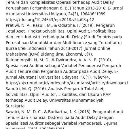
Tenure dan Kompleksitas Operasi terhadap Audit Delay
Perusahaan Pertambangan di BEI Tahun 2013-2016. E-Jurnal
Akuntansi Universitas Udayana, 24(3), 1964â€“1989.
https://doi.org/10.24843/eja.2018.v24.i03.p12
Pratiwi, N. A., Rasuli, M., & Odiatma, F. (2019). Pengaruh
Total Aset, Tingkat Solvabilitas, Opini Audit, Profitabilitas
dan Jenis Industri terhadap Audit Delay (Studi Empiris pada
Perusahaan Manufaktur dan Multifinance yang Terdaftar di
Bursa Efek Indonesia Tahun 2013-2017). Jurnal Online
Mahasiswa (JOM) Bidang Ilmu Ekonomi, 6(1).
Ratnaningsih, N. M. D., & Dwirandra, A. A. N. B. (2016).
Spesialisasi Auditor sebagai Variabel Pemoderasi Pengaruh
Audit Tenure dan Pergantian Auditor pada Audit Delay. E-
Jurnal Akuntansi Universitas Udayana, 16(1), 18â€“44.
https://ojs.unud.ac.id/index.php/Akuntansi/article/download/
Saputri, M. Q. (2016). Analisis Pengaruh Total Aset,
Solvabilitas, Opini Auditor, Likuiditas, dan Ukuran KAP
terhadap Audit Delay. Universitas Muhammadiyah
Surakarta.
Sawitri, N. M. D. C., & Budiartha, I. K. (2018). Pengaruh Audit
Tenure dan Financial Distress pada Audit Delay dengan
Spesialisasi Auditor sebagai Variabel Pemoderasi. E-Jurnal
Akuntansi, 22(3), 1965â€“1991.