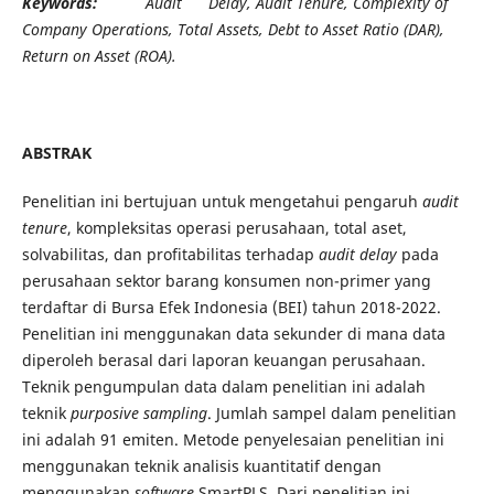
Keywords:
Audit Delay, Audit Tenure, Complexity of
Company Operations, Total Assets, Debt to Asset Ratio (DAR),
Return on Asset (ROA).
ABSTRAK
Penelitian ini bertujuan untuk mengetahui pengaruh
audit
tenure
, kompleksitas operasi perusahaan, total aset,
solvabilitas, dan profitabilitas terhadap
audit delay
pada
perusahaan sektor barang konsumen non-primer yang
terdaftar di Bursa Efek Indonesia (BEI) tahun 2018-2022.
Penelitian ini menggunakan data sekunder di mana data
diperoleh berasal dari laporan keuangan perusahaan.
Teknik pengumpulan data dalam penelitian ini adalah
teknik
purposive sampling
. Jumlah sampel dalam penelitian
ini adalah 91 emiten. Metode penyelesaian penelitian ini
menggunakan teknik analisis kuantitatif dengan
menggunakan
software
SmartPLS. Dari penelitian ini