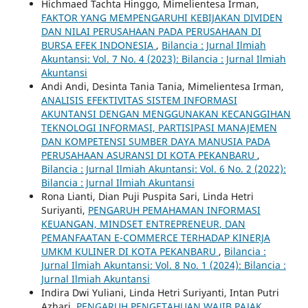
Hichmaed Tachta Hinggo, Mimelientesa Irman,
FAKTOR YANG MEMPENGARUHI KEBIJAKAN DIVIDEN
DAN NILAI PERUSAHAAN PADA PERUSAHAAN DI
BURSA EFEK INDONESIA
,
Bilancia : Jurnal Ilmiah
Akuntansi: Vol. 7 No. 4 (2023): Bilancia : Jurnal Ilmiah
Akuntansi
Andi Andi, Desinta Tania Tania, Mimelientesa Irman,
ANALISIS EFEKTIVITAS SISTEM INFORMASI
AKUNTANSI DENGAN MENGGUNAKAN KECANGGIHAN
TEKNOLOGI INFORMASI, PARTISIPASI MANAJEMEN
DAN KOMPETENSI SUMBER DAYA MANUSIA PADA
PERUSAHAAN ASURANSI DI KOTA PEKANBARU
,
Bilancia : Jurnal Ilmiah Akuntansi: Vol. 6 No. 2 (2022):
Bilancia : Jurnal Ilmiah Akuntansi
Rona Lianti, Dian Puji Puspita Sari, Linda Hetri
Suriyanti,
PENGARUH PEMAHAMAN INFORMASI
KEUANGAN, MINDSET ENTREPRENEUR, DAN
PEMANFAATAN E-COMMERCE TERHADAP KINERJA
UMKM KULINER DI KOTA PEKANBARU
,
Bilancia :
Jurnal Ilmiah Akuntansi: Vol. 8 No. 1 (2024): Bilancia :
Jurnal Ilmiah Akuntansi
Indira Dwi Yuliani, Linda Hetri Suriyanti, Intan Putri
Azhari,
PENGARUH PENGETAHUAN WAJIB PAJAK,