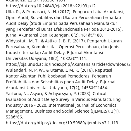
https://doi.org/10.24843/eja.2018.v22.i03.p12
Ulfa, R., & Primasari, N. H. (2017). Pengaruh Laba Akuntansi,
Opini Audit, Solvabilitas dan Ukuran Perusahaan terhadap
Audit Delay (Studi Empiris pada Perusahaan Manufaktur
yang Terdaftar di Bursa Efek Indonesia Periode 2012-2015).
Jurnal Akuntansi Dan Keuangan, 6(2), 161â€“180.
Widyastuti, M. T., & Astika, I. B. P. (2017). Pengaruh Ukuran
Perusahaan, Kompleksitas Operasi Perusahaan, dan Jenis
Industri terhadap Audit Delay. E-Jurnal Akuntansi
Universitas Udayana, 18(2), 1082â€“1111.
https://ojs.unud.ac.id/index.php/Akuntansi/article/download/
Wulandari, N. P. W., & Utama, I. M. K. (2016). Reputasi
Kantor Akuntan Publik sebagai Pemoderasi Pengaruh
Profitabilitas dan Solvabilitas pada Audit Delay. E-Jurnal
Akuntansi Universitas Udayana, 17(2), 1455â€“1484.
Yartono, N., Asyari, & Achyarsyah, P. (2023). Critical
Evaluation of Audit Delay Survey in Various Manufacturing
Industry 2016 - 2020. International Journal of Economics,
Management, Business and Social Science (IJEMBIS), 3(1),
52â€“66.
https://doi.org/https://doi.org/10.59889/ijembis.v3i1.113