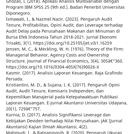
Ghozali, I. (2018). Aplikasi Analisis Multivariabel dengan
Program IBM SPSS 25 (9th ed.). Badan Penerbit Universitas
Diponegoro.
Ismawati, I., & Nazmel Nazir. (2023). Pengaruh Audit
Tenure, Profitabilitas, Opini Audit, dan Leverage terhadap
Audit Delay pada Perusahaan Makanan dan Minuman di
Bursa Efek Indonesia Tahun 2018-2021. Jurnal Ekonomi
Trisakti, 3(1). https://doi.org/10.25105/jet.v3i1.16259
Jensen, M. C., & Meckling, W. H. (1976). Theory of the Firm:
Managerial Behavior, Agency Costs and Ownership
Structure. Journal of Financial Economics, 3(4), 305â€“360.
https://doi.org/10.1016/0304-405X(76)90026-X
Kasmir. (2017). Analisis Laporan Keuangan. Raja Grafindo
Persada.
Kristiantini, M. D., & Sujana, I. K. (2017). Pengaruh Opini
Audit, Audit Tenure, Komisaris Independen, dan
Kepemilikan Manajerial pada Ketepatwaktuan Publikasi
Laporan Keuangan. E-Jurnal Akuntansi Universitas Udayana,
20(1), 729â€“757.
Kurnia, D. (2017). Analisis Signifikansi Leverage dan
Kebijakan Deviden terhadap Nilai Perusahaan. JAK (Jurnal
Akuntansi) Kajian Ilmiah Akuntansi, 4(2).
Mahmudi, I., & Ratnaningsih, R. (2020). Pengaruh Ukuran