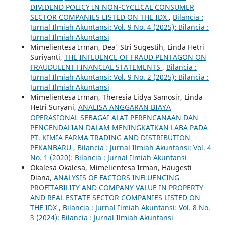
DIVIDEND POLICY IN NON-CYCLICAL CONSUMER
SECTOR COMPANIES LISTED ON THE IDX
,
Bilancia :
Jurnal Ilmiah Akuntansi: Vol. 9 No. 4 (2025): Bilancia :
Jurnal Ilmiah Akuntansi
Mimelientesa Irman, Dea' Stri Sugestih, Linda Hetri
Suriyanti,
THE INFLUENCE OF FRAUD PENTAGON ON
FRAUDULENT FINANCIAL STATEMENTS
,
Bilancia :
Jurnal Ilmiah Akuntansi: Vol. 9 No. 2 (2025): Bilancia :
Jurnal Ilmiah Akuntansi
Mimelientesa Irman, Theresia Lidya Samosir, Linda
Hetri Suryani,
ANALISA ANGGARAN BIAYA
OPERASIONAL SEBAGAI ALAT PERENCANAAN DAN
PENGENDALIAN DALAM MENINGKATKAN LABA PADA
PT. KIMIA FARMA TRADING AND DISTRIBUTION
PEKANBARU
,
Bilancia : Jurnal Ilmiah Akuntansi: Vol. 4
No. 1 (2020): Bilancia : Jurnal Ilmiah Akuntansi
Okalesa Okalesa, Mimelientesa Irman, Haugesti
Diana,
ANALYSIS OF FACTORS INFLUENCING
PROFITABILITY AND COMPANY VALUE IN PROPERTY
AND REAL ESTATE SECTOR COMPANIES LISTED ON
THE IDX
,
Bilancia : Jurnal Ilmiah Akuntansi: Vol. 8 No.
3 (2024): Bilancia : Jurnal Ilmiah Akuntansi