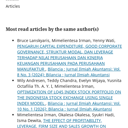
Articles
Most read articles by the same author(s)
Bruce Lanskyaris, Mimelientesa Irman, Yenny Wati,
PENGARUH CAPITAL EXPENDITURE, GOOD CORPORATE
GOVERNANCE, STRUKTUR MODAL, DAN LEVERAGE
TERHADAP NILAI PERUSAHAAN DAN KINERJA
KEUANGAN PERUSAHAAN PADA PERUSAHAAN
MANUFAKTUR
,
Bilancia : Jurnal Ilmiah Akuntansi: Vol.
8 No. 3 (2024): Bilancia : Jurnal Ilmiah Akuntansi
Wily Andresen, Teddy Chandra, Evelyn Wijaya, Yusnita
Octafilia Th. A. Y. I, Mimelientesa Irman,
OPTIMIZATION OF LQ45 INDEX STOCK PORTFOLIO ON
THE INDONESIA STOCK EXCHANGE USING SINGLE
INDEX MODEL
,
Bilancia : Jurnal Ilmiah Akuntansi: Vol.
10 No. 1 (2026): Bilancia : Jurnal Ilmiah Akuntansi
Mimelientesa Irman, Okalesa Okalesa, Syukri Hadi,
Isma Dewita,
THE EFFECT OF PROFITABILITY,
LEVERAGE, FIRM SIZE AND SALES GROWTH ON