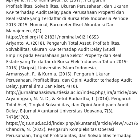
Profitabilitas, Solvabilitas, Ukuran Perusahaan, dan Ukuran
KAP terhadap Audit Delay pada Perusahaan Properti dan
Real Estate yang Terdaftar di Bursa Efek Indonesia Periode
2013-2015. Nominal, Barometer Riset Akuntansi Dan
Manajemen, 6(2).
https://doi.org/10.21831/nominal.v6i2.16653
Ariyanto, A. (2018). Pengaruh Total Asset, Profitabilitas,
Solvabilitas, Ukuran KAP terhadap Audit Delay (Studi
Empiris pada Perusahaan Jasa Sektor Property dan Real
Estate yang Terdaftar di Bursa Efek Indonesia Tahun 2015-
2016) [Skripsi]. Universitas Islam Indonesia.
Armansyah, F., & Kurnia. (2015). Pengaruh Ukuran
Perusahaan, Profitabilitas, dan Opini Auditor terhadap Audit
Delay. Jurnal Ilmu Dan Riset, 4(10).
http://jurnalmahasiswa.stiesia.ac.id/index.php/jira/article/d
Aryaningsih, N. N. D., & Ketut Budiartha, I. (2014). Pengaruh
Total Aset, Tingkat Solvabilitas, dan Opini Audit pada Audit
Delay. E-Jurnal Akuntansi Universitas Udayana, 7(3),
747â€“760.
https://ojs.unud.ac.id/index.php/akuntansi/article/view/7621/
Chandra, N. (2022). Pengaruh Kompleksitas Operasi
Perusahaan, Tingkat Profitabilitas, dan Solvabilitas terhadap