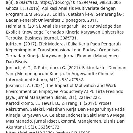
8(3), 889â€“910. https://doi.org/10.15294/eeaj.v8i3.35006
Ghozali, I. (2016). Aplikasi Analisis Multivariate dengan
Program IBM SPSS 23 . Edisi 8. Cetakan ke-8. Semarangâ€¯:
Badan Penerbit Universitas Diponegoro. 2011.
Helmiatin. (2019). Analisis Pengaruh Tacit Knowledge dan
Explicit Knowledge Terhadap Kinerja Karyawan Universitas
Terbuka. Business Journal, 30â€“31.
Jufrizen. (2017). Efek Moderasi Etika Kerja Pada Pengaruh
Kepemimpinan Transformasional dan Budaya Organisasi
Terhadap Kinerja Karyawan. Jurnal Ekonomi Manajemen
Dan Bisnis.
Juniarti, A. T., & Putri, darra G. (2021). Faktor faktor Dominan
Yang Mempengaruhi Kinerja. In Angewandte Chemie
International Edition, 6(11), 951â€“952.
Jusman, I. A. (2021). the Impact of Motivation and Work
Environment on Employee Productivity At Pt. Tirta Fresindo
Jaya. Jurnal Manajemen Bisnis, 2(1), 221â€“228.
Kartodikromo, E., Tewal, B., & Trang, I. (2017). Proses
Rekrutmen, Seleksi, Pelatihan Kerja Dan Pengaruhnya Pada
Kinerja Karyawan Cv. Celebes Indonesia Sakti Mer 99 Mega
Mas Manado. Jurnal Riset Ekonomi, Manajemen, Bisnis Dan
Akuntansi, 5(2), 363â€“372.
https://doi.org/10.35794/emba.v5i2.15625