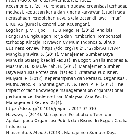
Koesmono, T. (2017). Pengaruh budaya organisasi terhadap
motivasi, kepuasan kerja dan kinerja karyawan (Studi Pada
Perusahaan Pengolahan Kayu Skala Besar di Jawa Timur).
EKUITAS (Jurnal Ekonomi Dan Keuangan).
Logahan, J. M., Tjoe, T. F., & Naga, N. (2012). Analisis
Pengaruh Lingkungan Kerja dan Pemberian Kompensasi
terhadap Kinerja Karyawan CV Mum Indonesia. Binus
Business Review. https://doi.org/10.21512/bbr.v3i1.1344
Mangkuprawira, S. (2011). Manajemen Sumber Daya
Manusia Strategik (edisi kedua). In Bogor: Ghalia Indonesia.
Masram, H., & Muâ€™ah, H. (2017). Manajemen Sumber
Daya Manusia Profesional (1st ed.). Zifatama Publisher.
Mulyadi, R. (2012). Kepemimpinan dan Perilaku Organisasi.
Muthuveloo, R., Shanmugam, N., & Teoh, A. P. (2017). The
impact of tacit knowledge management on organizational
performance: Evidence from Malaysia. Asia Pacific
Management Review, 22(4).
https://doi.org/10.1016/j.apmrv.2017.07.010
Nawawi, I. (2014). Manajemen Perubahan: Teori dan
Aplikasi pada Organisasi Publik dan Bisnis. In Bogor: Ghalia
Indonesia.
Nitisemito, & Alex, S. (2013). Manajemen Sumber Daya