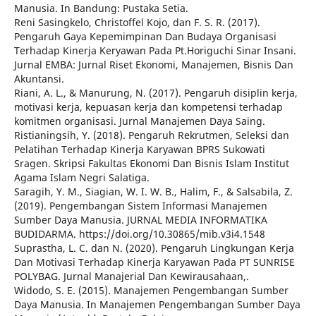
Manusia. In Bandung: Pustaka Setia.
Reni Sasingkelo, Christoffel Kojo, dan F. S. R. (2017).
Pengaruh Gaya Kepemimpinan Dan Budaya Organisasi
Terhadap Kinerja Keryawan Pada Pt.Horiguchi Sinar Insani.
Jurnal EMBA: Jurnal Riset Ekonomi, Manajemen, Bisnis Dan
Akuntansi.
Riani, A. L., & Manurung, N. (2017). Pengaruh disiplin kerja,
motivasi kerja, kepuasan kerja dan kompetensi terhadap
komitmen organisasi. Jurnal Manajemen Daya Saing.
Ristianingsih, Y. (2018). Pengaruh Rekrutmen, Seleksi dan
Pelatihan Terhadap Kinerja Karyawan BPRS Sukowati
Sragen. Skripsi Fakultas Ekonomi Dan Bisnis Islam Institut
Agama Islam Negri Salatiga.
Saragih, Y. M., Siagian, W. I. W. B., Halim, F., & Salsabila, Z.
(2019). Pengembangan Sistem Informasi Manajemen
Sumber Daya Manusia. JURNAL MEDIA INFORMATIKA
BUDIDARMA. https://doi.org/10.30865/mib.v3i4.1548
Suprastha, L. C. dan N. (2020). Pengaruh Lingkungan Kerja
Dan Motivasi Terhadap Kinerja Karyawan Pada PT SUNRISE
POLYBAG. Jurnal Manajerial Dan Kewirausahaan,.
Widodo, S. E. (2015). Manajemen Pengembangan Sumber
Daya Manusia. In Manajemen Pengembangan Sumber Daya