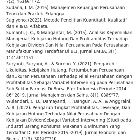
7(2), 163â€“172.
Sudana, I. M. (2016). Manajemen Keuangan Perusahaan
Teori dan Praktek. Erlangga.
Sugiyono. (2023). Metode Penelitian Kuantitatif, Kualitatif
dan R & D. Alfabeta.
Sumanti, J. C., & Mangantar, M. (2015). Analisis Kepemilikan
Manajerial, Kebijakan Hutang Dan Profitabilitas Terhadap
Kebijakan Dividen Dan Nilai Perusahaan Pada Perusahaan
Manufaktur Yang Terdaftar Di BEI. Jurnal EMBA, 3(1),
1141â€“1151.
Suryanti, Suryani, A., & Surono, Y. (2021). Pengaruh
Likuiditas, Kebijakan Hutang, Pertumbuhan Perusahaan
danUkuran Perusahaan Terhadap Nilai Perusahaan dengan
Profitabilitas Sebagai Variabel Intervening pada Perusahaan
Sub Sektor Farmasi Di Bursa Efek Indonesia Periode 2014
â€“ 2019. Jurnal Manajemen dan Sains, 6(1), 68â€“77.
Wulandari, C. D., Damayanti, T., Bangun, A. A., & Anggraini,
A. R. (2022). Pengaruh Tingkat Profitabilitas, Leverage, Dan
Kebijakan Hutang Terhadap Nilai Perusahaan Dengan
Kebijakan DividenSebagai Variabel Intervening (Studi pada
Industri Barang Konsumsi Makanan & Minuman Yang
Terdaftar Di BEI Periode 2015 -2019). Jurnal Ekonomi dan
Bisnis, 11(3), 301â€“310.