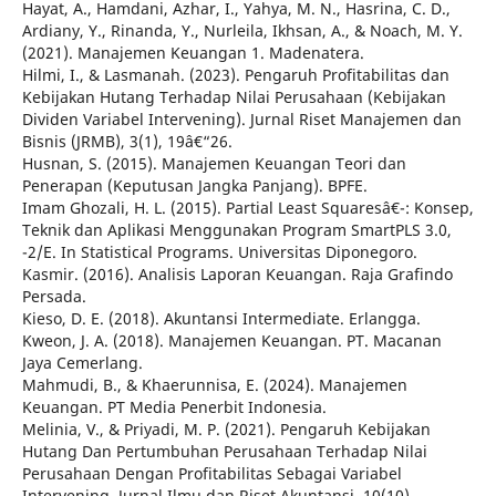
Hayat, A., Hamdani, Azhar, I., Yahya, M. N., Hasrina, C. D.,
Ardiany, Y., Rinanda, Y., Nurleila, Ikhsan, A., & Noach, M. Y.
(2021). Manajemen Keuangan 1. Madenatera.
Hilmi, I., & Lasmanah. (2023). Pengaruh Profitabilitas dan
Kebijakan Hutang Terhadap Nilai Perusahaan (Kebijakan
Dividen Variabel Intervening). Jurnal Riset Manajemen dan
Bisnis (JRMB), 3(1), 19â€“26.
Husnan, S. (2015). Manajemen Keuangan Teori dan
Penerapan (Keputusan Jangka Panjang). BPFE.
Imam Ghozali, H. L. (2015). Partial Least Squaresâ€¯: Konsep,
Teknik dan Aplikasi Menggunakan Program SmartPLS 3.0,
-2/E. In Statistical Programs. Universitas Diponegoro.
Kasmir. (2016). Analisis Laporan Keuangan. Raja Grafindo
Persada.
Kieso, D. E. (2018). Akuntansi Intermediate. Erlangga.
Kweon, J. A. (2018). Manajemen Keuangan. PT. Macanan
Jaya Cemerlang.
Mahmudi, B., & Khaerunnisa, E. (2024). Manajemen
Keuangan. PT Media Penerbit Indonesia.
Melinia, V., & Priyadi, M. P. (2021). Pengaruh Kebijakan
Hutang Dan Pertumbuhan Perusahaan Terhadap Nilai
Perusahaan Dengan Profitabilitas Sebagai Variabel
Intervening. Jurnal Ilmu dan Riset Akuntansi, 10(10),