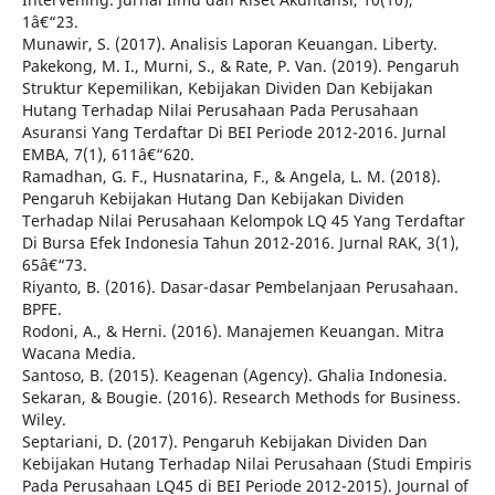
1â€“23.
Munawir, S. (2017). Analisis Laporan Keuangan. Liberty.
Pakekong, M. I., Murni, S., & Rate, P. Van. (2019). Pengaruh
Struktur Kepemilikan, Kebijakan Dividen Dan Kebijakan
Hutang Terhadap Nilai Perusahaan Pada Perusahaan
Asuransi Yang Terdaftar Di BEI Periode 2012-2016. Jurnal
EMBA, 7(1), 611â€“620.
Ramadhan, G. F., Husnatarina, F., & Angela, L. M. (2018).
Pengaruh Kebijakan Hutang Dan Kebijakan Dividen
Terhadap Nilai Perusahaan Kelompok LQ 45 Yang Terdaftar
Di Bursa Efek Indonesia Tahun 2012-2016. Jurnal RAK, 3(1),
65â€“73.
Riyanto, B. (2016). Dasar-dasar Pembelanjaan Perusahaan.
BPFE.
Rodoni, A., & Herni. (2016). Manajemen Keuangan. Mitra
Wacana Media.
Santoso, B. (2015). Keagenan (Agency). Ghalia Indonesia.
Sekaran, & Bougie. (2016). Research Methods for Business.
Wiley.
Septariani, D. (2017). Pengaruh Kebijakan Dividen Dan
Kebijakan Hutang Terhadap Nilai Perusahaan (Studi Empiris
Pada Perusahaan LQ45 di BEI Periode 2012-2015). Journal of