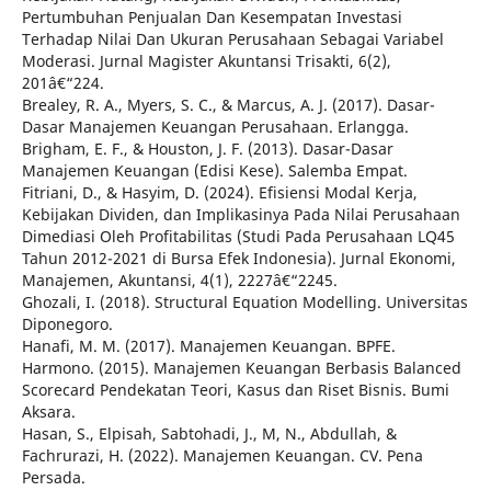
Pertumbuhan Penjualan Dan Kesempatan Investasi
Terhadap Nilai Dan Ukuran Perusahaan Sebagai Variabel
Moderasi. Jurnal Magister Akuntansi Trisakti, 6(2),
201â€“224.
Brealey, R. A., Myers, S. C., & Marcus, A. J. (2017). Dasar-
Dasar Manajemen Keuangan Perusahaan. Erlangga.
Brigham, E. F., & Houston, J. F. (2013). Dasar-Dasar
Manajemen Keuangan (Edisi Kese). Salemba Empat.
Fitriani, D., & Hasyim, D. (2024). Efisiensi Modal Kerja,
Kebijakan Dividen, dan Implikasinya Pada Nilai Perusahaan
Dimediasi Oleh Profitabilitas (Studi Pada Perusahaan LQ45
Tahun 2012-2021 di Bursa Efek Indonesia). Jurnal Ekonomi,
Manajemen, Akuntansi, 4(1), 2227â€“2245.
Ghozali, I. (2018). Structural Equation Modelling. Universitas
Diponegoro.
Hanafi, M. M. (2017). Manajemen Keuangan. BPFE.
Harmono. (2015). Manajemen Keuangan Berbasis Balanced
Scorecard Pendekatan Teori, Kasus dan Riset Bisnis. Bumi
Aksara.
Hasan, S., Elpisah, Sabtohadi, J., M, N., Abdullah, &
Fachrurazi, H. (2022). Manajemen Keuangan. CV. Pena
Persada.