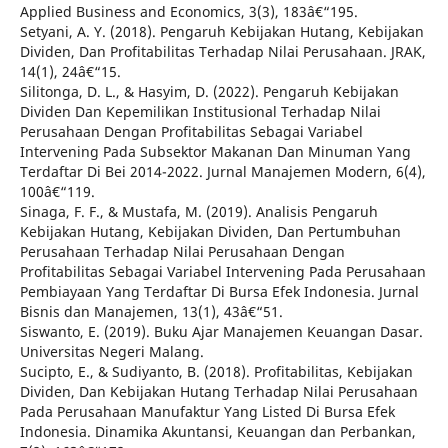
Applied Business and Economics, 3(3), 183â€“195.
Setyani, A. Y. (2018). Pengaruh Kebijakan Hutang, Kebijakan
Dividen, Dan Profitabilitas Terhadap Nilai Perusahaan. JRAK,
14(1), 24â€“15.
Silitonga, D. L., & Hasyim, D. (2022). Pengaruh Kebijakan
Dividen Dan Kepemilikan Institusional Terhadap Nilai
Perusahaan Dengan Profitabilitas Sebagai Variabel
Intervening Pada Subsektor Makanan Dan Minuman Yang
Terdaftar Di Bei 2014-2022. Jurnal Manajemen Modern, 6(4),
100â€“119.
Sinaga, F. F., & Mustafa, M. (2019). Analisis Pengaruh
Kebijakan Hutang, Kebijakan Dividen, Dan Pertumbuhan
Perusahaan Terhadap Nilai Perusahaan Dengan
Profitabilitas Sebagai Variabel Intervening Pada Perusahaan
Pembiayaan Yang Terdaftar Di Bursa Efek Indonesia. Jurnal
Bisnis dan Manajemen, 13(1), 43â€“51.
Siswanto, E. (2019). Buku Ajar Manajemen Keuangan Dasar.
Universitas Negeri Malang.
Sucipto, E., & Sudiyanto, B. (2018). Profitabilitas, Kebijakan
Dividen, Dan Kebijakan Hutang Terhadap Nilai Perusahaan
Pada Perusahaan Manufaktur Yang Listed Di Bursa Efek
Indonesia. Dinamika Akuntansi, Keuangan dan Perbankan,