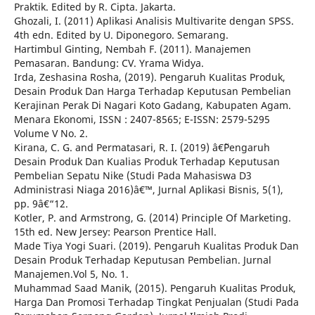
Praktik. Edited by R. Cipta. Jakarta.
Ghozali, I. (2011) Aplikasi Analisis Multivarite dengan SPSS.
4th edn. Edited by U. Diponegoro. Semarang.
Hartimbul Ginting, Nembah F. (2011). Manajemen
Pemasaran. Bandung: CV. Yrama Widya.
Irda, Zeshasina Rosha, (2019). Pengaruh Kualitas Produk,
Desain Produk Dan Harga Terhadap Keputusan Pembelian
Kerajinan Perak Di Nagari Koto Gadang, Kabupaten Agam.
Menara Ekonomi, ISSN : 2407-8565; E-ISSN: 2579-5295
Volume V No. 2.
Kirana, C. G. and Permatasari, R. I. (2019) â€˜Pengaruh
Desain Produk Dan Kualias Produk Terhadap Keputusan
Pembelian Sepatu Nike (Studi Pada Mahasiswa D3
Administrasi Niaga 2016)â€™, Jurnal Aplikasi Bisnis, 5(1),
pp. 9â€“12.
Kotler, P. and Armstrong, G. (2014) Principle Of Marketing.
15th ed. New Jersey: Pearson Prentice Hall.
Made Tiya Yogi Suari. (2019). Pengaruh Kualitas Produk Dan
Desain Produk Terhadap Keputusan Pembelian. Jurnal
Manajemen.Vol 5, No. 1.
Muhammad Saad Manik, (2015). Pengaruh Kualitas Produk,
Harga Dan Promosi Terhadap Tingkat Penjualan (Studi Pada