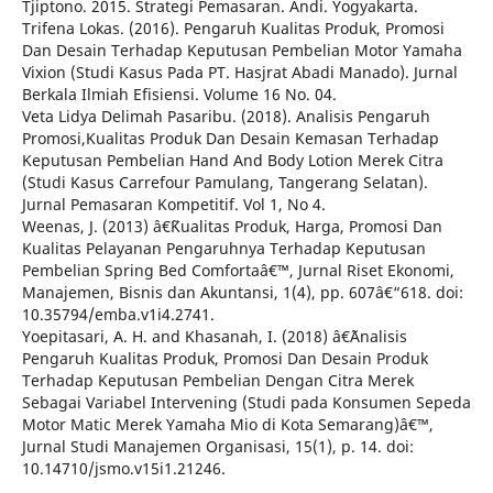
Tjiptono. 2015. Strategi Pemasaran. Andi. Yogyakarta.
Trifena Lokas. (2016). Pengaruh Kualitas Produk, Promosi
Dan Desain Terhadap Keputusan Pembelian Motor Yamaha
Vixion (Studi Kasus Pada PT. Hasjrat Abadi Manado). Jurnal
Berkala Ilmiah Efisiensi. Volume 16 No. 04.
Veta Lidya Delimah Pasaribu. (2018). Analisis Pengaruh
Promosi,Kualitas Produk Dan Desain Kemasan Terhadap
Keputusan Pembelian Hand And Body Lotion Merek Citra
(Studi Kasus Carrefour Pamulang, Tangerang Selatan).
Jurnal Pemasaran Kompetitif. Vol 1, No 4.
Weenas, J. (2013) â€˜Kualitas Produk, Harga, Promosi Dan
Kualitas Pelayanan Pengaruhnya Terhadap Keputusan
Pembelian Spring Bed Comfortaâ€™, Jurnal Riset Ekonomi,
Manajemen, Bisnis dan Akuntansi, 1(4), pp. 607â€“618. doi:
10.35794/emba.v1i4.2741.
Yoepitasari, A. H. and Khasanah, I. (2018) â€˜Analisis
Pengaruh Kualitas Produk, Promosi Dan Desain Produk
Terhadap Keputusan Pembelian Dengan Citra Merek
Sebagai Variabel Intervening (Studi pada Konsumen Sepeda
Motor Matic Merek Yamaha Mio di Kota Semarang)â€™,
Jurnal Studi Manajemen Organisasi, 15(1), p. 14. doi:
10.14710/jsmo.v15i1.21246.