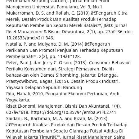
Perumahan Serpong Garden). Jurnal Ilmiah Prodi
Manajemen Universitas Pamulang. Vol 3, No 1.
Mukarromah, D. S. and Rofiah, C. (2019) â€˜Pengaruh Citra
Merek, Desain Produk Dan Kualitas Produk Terhadap
Keputusan Pembelian Sepatu Merek Bataâ€™, JMD: Jurnal
Riset Manajemen & Bisnis Dewantara, 2(1), pp. 27â€“36. doi:
10.26533/jmd.v2i1.346.
Natalia, P. and Mulyana, D. M. (2014) â€˜Pengaruh
Periklanan Dan Promosi Penjualan Terhadap Keputusan
Pembelianâ€™, 2(2), pp. 119â€“128.
Peter, Paul J. dan Jerry C. Olson. (2013). Consumer Behavior:
Perilaku Konsumen dan. Strategi Pemasaran. Dialih
bahasakan oleh Damos Sihombing. Jakarta: Erlangga.
Prastyowibowo, Bagas. (2015). Desain Produk Industri.
Yayasan Delapan Sepuluh: Bandung
Rita, Hanafi, 2010, Pengantar Ekonomi Pertanian, Andi.
Yogyakarta.
Riset Ekonomi, Manajemen, Bisnis Dan Akuntansi, 1(4),
607â€“618. https://doi.org/10.35794/emba.v1i4.2741
Saidani, B., Rachman, M. A. and Rizan, M. (2013)
â€˜Pengaruh Kualitas Produk dan Desain Produk Terhadap
Keputusan Pembelian Sepatu Olahraga Futsal Adidas Di
Wilayah Jakarta Timurâ€™, Jurnal Riset Manajemen Sains