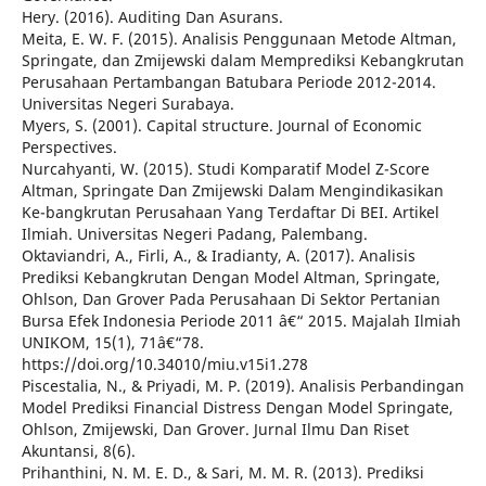
Hery. (2016). Auditing Dan Asurans.
Meita, E. W. F. (2015). Analisis Penggunaan Metode Altman,
Springate, dan Zmijewski dalam Memprediksi Kebangkrutan
Perusahaan Pertambangan Batubara Periode 2012-2014.
Universitas Negeri Surabaya.
Myers, S. (2001). Capital structure. Journal of Economic
Perspectives.
Nurcahyanti, W. (2015). Studi Komparatif Model Z-Score
Altman, Springate Dan Zmijewski Dalam Mengindikasikan
Ke-bangkrutan Perusahaan Yang Terdaftar Di BEI. Artikel
Ilmiah. Universitas Negeri Padang, Palembang.
Oktaviandri, A., Firli, A., & Iradianty, A. (2017). Analisis
Prediksi Kebangkrutan Dengan Model Altman, Springate,
Ohlson, Dan Grover Pada Perusahaan Di Sektor Pertanian
Bursa Efek Indonesia Periode 2011 â€“ 2015. Majalah Ilmiah
UNIKOM, 15(1), 71â€“78.
https://doi.org/10.34010/miu.v15i1.278
Piscestalia, N., & Priyadi, M. P. (2019). Analisis Perbandingan
Model Prediksi Financial Distress Dengan Model Springate,
Ohlson, Zmijewski, Dan Grover. Jurnal Ilmu Dan Riset
Akuntansi, 8(6).
Prihanthini, N. M. E. D., & Sari, M. M. R. (2013). Prediksi