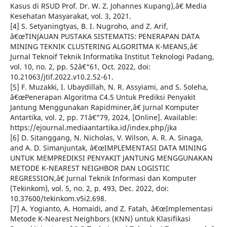
Kasus di RSUD Prof. Dr. W. Z. Johannes Kupang),â€ Media
Kesehatan Masyarakat, vol. 3, 2021.
[4] S. Setyaningtyas, B. I. Nugroho, and Z. Arif,
â€œTINJAUAN PUSTAKA SISTEMATIS: PENERAPAN DATA
MINING TEKNIK CLUSTERING ALGORITMA K-MEANS,â€
Jurnal Teknoif Teknik Informatika Institut Teknologi Padang,
vol. 10, no. 2, pp. 52â€“61, Oct. 2022, doi:
10.21063/jtif.2022.v10.2.52-61.
[5] F. Muzakki, I. Ubaydillah, N. R. Assyiami, and S. Soleha,
â€œPenerapan Algoritma C4.5 Untuk Prediksi Penyakit
Jantung Menggunakan Rapidminer,â€ Jurnal Komputer
Antartika, vol. 2, pp. 71â€“79, 2024, [Online]. Available:
https://ejournal.mediaantartika.id/index.php/jka
[6] D. Sitanggang, N. Nicholas, V. Wilson, A. R. A. Sinaga,
and A. D. Simanjuntak, â€œIMPLEMENTASI DATA MINING
UNTUK MEMPREDIKSI PENYAKIT JANTUNG MENGGUNAKAN
METODE K-NEAREST NEIGHBOR DAN LOGISTIC
REGRESSION,â€ Jurnal Teknik Informasi dan Komputer
(Tekinkom), vol. 5, no. 2, p. 493, Dec. 2022, doi:
10.37600/tekinkom.v5i2.698.
[7] A. Yogianto, A. Homaidi, and Z. Fatah, â€œImplementasi
Metode K-Nearest Neighbors (KNN) untuk Klasifikasi