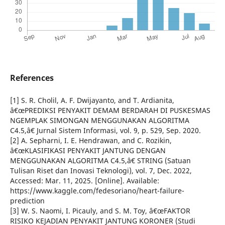
References
[1] S. R. Cholil, A. F. Dwijayanto, and T. Ardianita,
â€œPREDIKSI PENYAKIT DEMAM BERDARAH DI PUSKESMAS
NGEMPLAK SIMONGAN MENGGUNAKAN ALGORITMA
C4.5,â€ Jurnal Sistem Informasi, vol. 9, p. 529, Sep. 2020.
[2] A. Sepharni, I. E. Hendrawan, and C. Rozikin,
â€œKLASIFIKASI PENYAKIT JANTUNG DENGAN
MENGGUNAKAN ALGORITMA C4.5,â€ STRING (Satuan
Tulisan Riset dan Inovasi Teknologi), vol. 7, Dec. 2022,
Accessed: Mar. 11, 2025. [Online]. Available:
https://www.kaggle.com/fedesoriano/heart-failure-
prediction
[3] W. S. Naomi, I. Picauly, and S. M. Toy, â€œFAKTOR
RISIKO KEJADIAN PENYAKIT JANTUNG KORONER (Studi