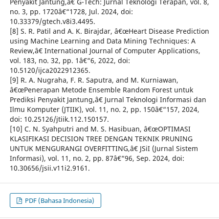
Penyakit Jantung,â€ G-Tech: Jurnal Teknologi Terapan, vol. 8,
no. 3, pp. 1720â€“1728, Jul. 2024, doi:
10.33379/gtech.v8i3.4495.
[8] S. R. Patil and A. K. Birajdar, â€œHeart Disease Prediction
using Machine Learning and Data Mining Techniques: A
Review,â€ International Journal of Computer Applications,
vol. 183, no. 32, pp. 1â€“6, 2022, doi:
10.5120/ijca2022912365.
[9] R. A. Nugraha, F. R. Saputra, and M. Kurniawan,
â€œPenerapan Metode Ensemble Random Forest untuk
Prediksi Penyakit Jantung,â€ Jurnal Teknologi Informasi dan
Ilmu Komputer (JTIIK), vol. 11, no. 2, pp. 150â€“157, 2024,
doi: 10.25126/jtiik.112.150157.
[10] C. N. Syahputri and M. S. Hasibuan, â€œOPTIMASI
KLASIFIKASI DECISION TREE DENGAN TEKNIK PRUNING
UNTUK MENGURANGI OVERFITTING,â€ JSiI (Jurnal Sistem
Informasi), vol. 11, no. 2, pp. 87â€“96, Sep. 2024, doi:
10.30656/jsii.v11i2.9161.
PDF (Bahasa Indonesia)