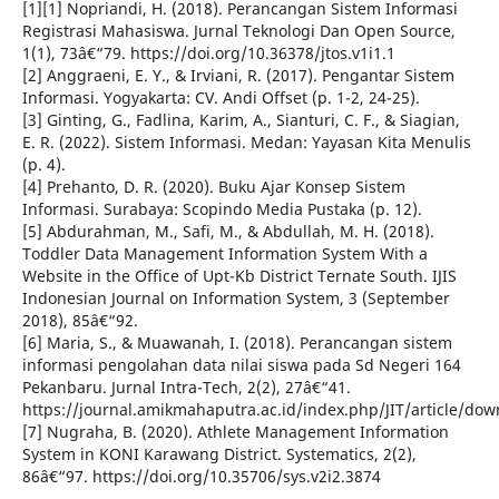
[1][1] Nopriandi, H. (2018). Perancangan Sistem Informasi
Registrasi Mahasiswa. Jurnal Teknologi Dan Open Source,
1(1), 73â€“79. https://doi.org/10.36378/jtos.v1i1.1
[2] Anggraeni, E. Y., & Irviani, R. (2017). Pengantar Sistem
Informasi. Yogyakarta: CV. Andi Offset (p. 1-2, 24-25).
[3] Ginting, G., Fadlina, Karim, A., Sianturi, C. F., & Siagian,
E. R. (2022). Sistem Informasi. Medan: Yayasan Kita Menulis
(p. 4).
[4] Prehanto, D. R. (2020). Buku Ajar Konsep Sistem
Informasi. Surabaya: Scopindo Media Pustaka (p. 12).
[5] Abdurahman, M., Safi, M., & Abdullah, M. H. (2018).
Toddler Data Management Information System With a
Website in the Office of Upt-Kb District Ternate South. IJIS
Indonesian Journal on Information System, 3 (September
2018), 85â€“92.
[6] Maria, S., & Muawanah, I. (2018). Perancangan sistem
informasi pengolahan data nilai siswa pada Sd Negeri 164
Pekanbaru. Jurnal Intra-Tech, 2(2), 27â€“41.
https://journal.amikmahaputra.ac.id/index.php/JIT/article/dow
[7] Nugraha, B. (2020). Athlete Management Information
System in KONI Karawang District. Systematics, 2(2),
86â€“97. https://doi.org/10.35706/sys.v2i2.3874