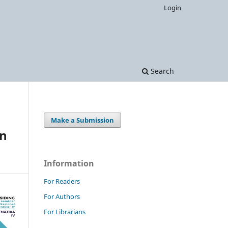
Login
Search
Make a Submission
an
Information
For Readers
For Authors
For Librarians