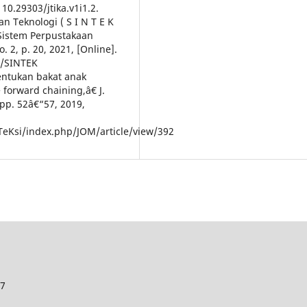
: 10.29303/jtika.v1i1.2.
an Teknologi ( S I N T E K
Sistem Perpustakaan
o. 2, p. 20, 2021, [Online].
hp/SINTEK
nentukan bakat anak
orward chaining,â€ J.
, pp. 52â€“57, 2019,
TeKsi/index.php/JOM/article/view/392
27