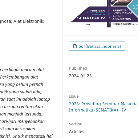
nosa; Alat Elektronik;
pdf (Bahasa Indonesia)
Published
n berbagai macam alat
2024-01-23
. Perkembangan alat
baru yang belum pernah
ronik yang sudah ada,
Issue
an saat ini adalah laptop
2023: Prosiding Seminar Nasiona
an berupa rentan akan
Informatika (SENATIKA) - IV
akan menjadi tertunda.
ehari-hari menyebabkan
Section
riksaan kerusakan
Articles
knisi. Untuk mengatasi hal