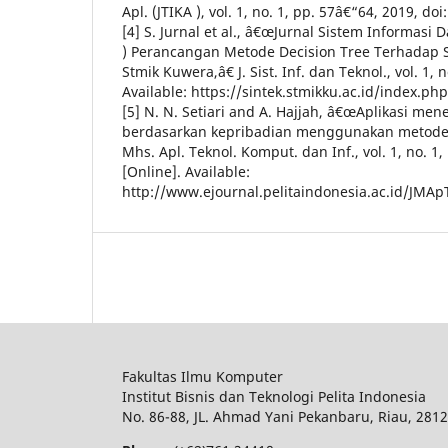
Apl. (JTIKA ), vol. 1, no. 1, pp. 57â€“64, 2019, doi
[4] S. Jurnal et al., â€œJurnal Sistem Informasi D
) Perancangan Metode Decision Tree Terhadap 
Stmik Kuwera,â€ J. Sist. Inf. dan Teknol., vol. 1, n
Available: https://sintek.stmikku.ac.id/index.p
[5] N. N. Setiari and A. Hajjah, â€œAplikasi me
berdasarkan kepribadian menggunakan metode f
Mhs. Apl. Teknol. Komput. dan Inf., vol. 1, no. 1
[Online]. Available:
http://www.ejournal.pelitaindonesia.ac.id/JMAp
Fakultas Ilmu Komputer
Institut Bisnis dan Teknologi Pelita Indonesia
No.
86-88,
JL.
Ahmad Yani
Pekanbaru
, Riau, 281