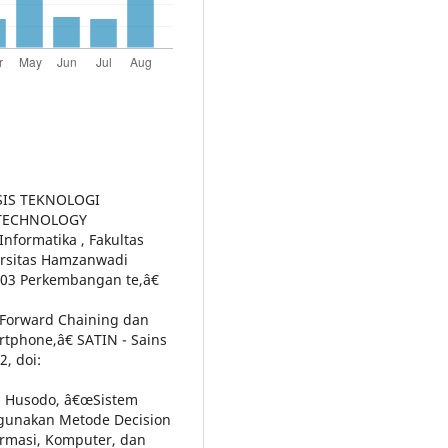
ISIS TEKNOLOGI
TECHNOLOGY
formatika , Fakultas
ersitas Hamzanwadi
103 Perkembangan te,â€
 Forward Chaining dan
tphone,â€ SATIN - Sains
2, doi:
. Y. Husodo, â€œSistem
gunakan Metode Decision
formasi, Komputer, dan