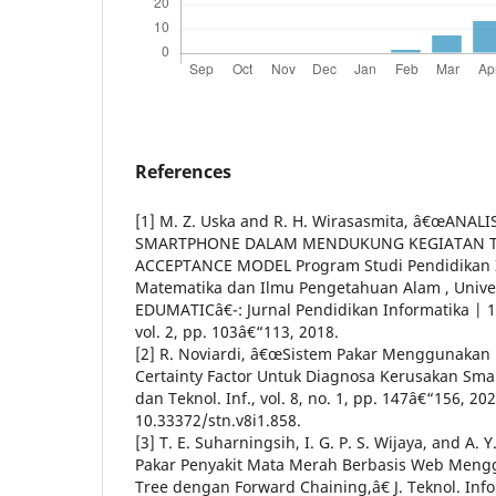
References
[1] M. Z. Uska and R. H. Wirasasmita, â€œANAL
SMARTPHONE DALAM MENDUKUNG KEGIATAN 
ACCEPTANCE MODEL Program Studi Pendidikan In
Matematika dan Ilmu Pengetahuan Alam , Univ
EDUMATICâ€¯: Jurnal Pendidikan Informatika | 
vol. 2, pp. 103â€“113, 2018.
[2] R. Noviardi, â€œSistem Pakar Menggunakan
Certainty Factor Untuk Diagnosa Kerusakan Smar
dan Teknol. Inf., vol. 8, no. 1, pp. 147â€“156, 202
10.33372/stn.v8i1.858.
[3] T. E. Suharningsih, I. G. P. S. Wijaya, and A
Pakar Penyakit Mata Merah Berbasis Web Meng
Tree dengan Forward Chaining,â€ J. Teknol. In