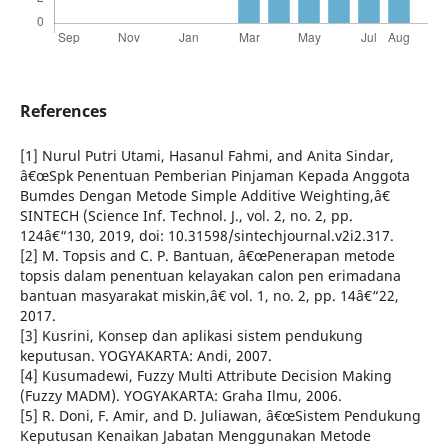
References
[1] Nurul Putri Utami, Hasanul Fahmi, and Anita Sindar,
â€œSpk Penentuan Pemberian Pinjaman Kepada Anggota
Bumdes Dengan Metode Simple Additive Weighting,â€
SINTECH (Science Inf. Technol. J., vol. 2, no. 2, pp.
124â€“130, 2019, doi: 10.31598/sintechjournal.v2i2.317.
[2] M. Topsis and C. P. Bantuan, â€œPenerapan metode
topsis dalam penentuan kelayakan calon pen erimadana
bantuan masyarakat miskin,â€ vol. 1, no. 2, pp. 14â€“22,
2017.
[3] Kusrini, Konsep dan aplikasi sistem pendukung
keputusan. YOGYAKARTA: Andi, 2007.
[4] Kusumadewi, Fuzzy Multi Attribute Decision Making
(Fuzzy MADM). YOGYAKARTA: Graha Ilmu, 2006.
[5] R. Doni, F. Amir, and D. Juliawan, â€œSistem Pendukung
Keputusan Kenaikan Jabatan Menggunakan Metode