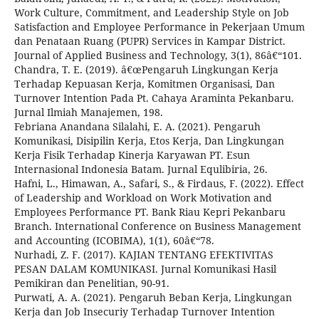
Work Culture, Commitment, and Leadership Style on Job
Satisfaction and Employee Performance in Pekerjaan Umum
dan Penataan Ruang (PUPR) Services in Kampar District.
Journal of Applied Business and Technology, 3(1), 86â€“101.
Chandra, T. E. (2019). â€œPengaruh Lingkungan Kerja
Terhadap Kepuasan Kerja, Komitmen Organisasi, Dan
Turnover Intention Pada Pt. Cahaya Araminta Pekanbaru.
Jurnal Ilmiah Manajemen, 198.
Febriana Anandana Silalahi, E. A. (2021). Pengaruh
Komunikasi, Disipilin Kerja, Etos Kerja, Dan Lingkungan
Kerja Fisik Terhadap Kinerja Karyawan PT. Esun
Internasional Indonesia Batam. Jurnal Equlibiria, 26.
Hafni, L., Himawan, A., Safari, S., & Firdaus, F. (2022). Effect
of Leadership and Workload on Work Motivation and
Employees Performance PT. Bank Riau Kepri Pekanbaru
Branch. International Conference on Business Management
and Accounting (ICOBIMA), 1(1), 60â€“78.
Nurhadi, Z. F. (2017). KAJIAN TENTANG EFEKTIVITAS
PESAN DALAM KOMUNIKASI. Jurnal Komunikasi Hasil
Pemikiran dan Penelitian, 90-91.
Purwati, A. A. (2021). Pengaruh Beban Kerja, Lingkungan
Kerja dan Job Insecuriy Terhadap Turnover Intention