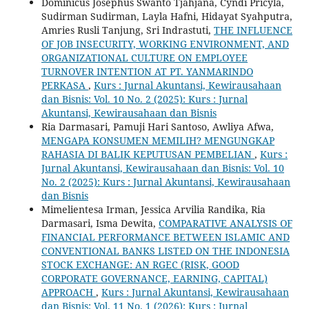
Dominicus Josephus Swanto Tjahjana, Cyndi Pricyla,
Sudirman Sudirman, Layla Hafni, Hidayat Syahputra,
Amries Rusli Tanjung, Sri Indrastuti,
THE INFLUENCE
OF JOB INSECURITY, WORKING ENVIRONMENT, AND
ORGANIZATIONAL CULTURE ON EMPLOYEE
TURNOVER INTENTION AT PT. YANMARINDO
PERKASA
,
Kurs : Jurnal Akuntansi, Kewirausahaan
dan Bisnis: Vol. 10 No. 2 (2025): Kurs : Jurnal
Akuntansi, Kewirausahaan dan Bisnis
Ria Darmasari, Pamuji Hari Santoso, Awliya Afwa,
MENGAPA KONSUMEN MEMILIH? MENGUNGKAP
RAHASIA DI BALIK KEPUTUSAN PEMBELIAN
,
Kurs :
Jurnal Akuntansi, Kewirausahaan dan Bisnis: Vol. 10
No. 2 (2025): Kurs : Jurnal Akuntansi, Kewirausahaan
dan Bisnis
Mimelientesa Irman, Jessica Arvilia Randika, Ria
Darmasari, Isma Dewita,
COMPARATIVE ANALYSIS OF
FINANCIAL PERFORMANCE BETWEEN ISLAMIC AND
CONVENTIONAL BANKS LISTED ON THE INDONESIA
STOCK EXCHANGE: AN RGEC (RISK, GOOD
CORPORATE GOVERNANCE, EARNING, CAPITAL)
APPROACH
,
Kurs : Jurnal Akuntansi, Kewirausahaan
dan Bisnis: Vol. 11 No. 1 (2026): Kurs : Jurnal