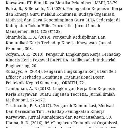
Karyawan PT. Bumi Raya Mestika Pekanbaru. MSEJ, 78-79.
Putra, R., & Renaldo, N. (2020). Peningkatan Kepuasan Kerja
dan Kinerja Guru melalui Komitmen, Budaya Organisasi,
Motivasi, dan Gaya Kepemimpinan Guru SLTA Sederajat di
Kabupaten Rokan Hilir. Procuratio: Jurnal Ilmiah
Manajemen, 8(1), 125â€“139.
Sinambela, E. A. (2019). Pengaruh Kedisiplinan Dan
Komunikasi Kerja Terhadap Kinerja Karyawan. Jurnal
Ekonomi, 308.
Sofyan, D. K. (2013). Pengaruh Lingkungan Kerja Terhadap
Kinerja Kerja Pegawai BAPPEDA. Malikussaleh Industrial
Engineering, 20.
Subagyo, A. (2014). Pengaruh Lingkungan Kerja Dan Self
Efficacy Terhadap Komitmen Organisasional Dosen
Politeknik Negeri Semarang. ORBITH, 72.
Tambunan, A. P. (2018). Lingkungan Kerja Dan Kepuasan
Kerja Karyawan: Suatu Tinjauan Teoretis,. Jurnal Ilmiah
Methonomi, 176-177.
Triatmanto, E. S. (2017). Pengaruh Komunikasi, Motivasi
Dan Kerjasama Tim Terhadap Peningkatan Kinerja
Karyawan. Jurnal Manajemen dan Kewirausahaan, 50.
Utama, B. D. (2016). â€œPengaruh Komunikasi Organisasi