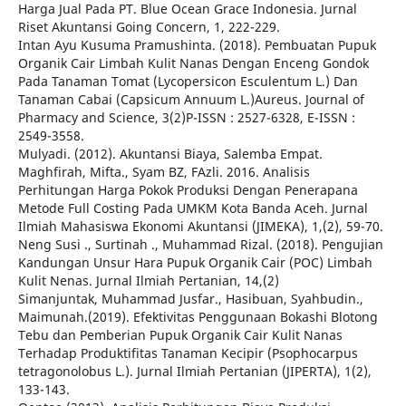
Harga Jual Pada PT. Blue Ocean Grace Indonesia. Jurnal
Riset Akuntansi Going Concern, 1, 222-229.
Intan Ayu Kusuma Pramushinta. (2018). Pembuatan Pupuk
Organik Cair Limbah Kulit Nanas Dengan Enceng Gondok
Pada Tanaman Tomat (Lycopersicon Esculentum L.) Dan
Tanaman Cabai (Capsicum Annuum L.)Aureus. Journal of
Pharmacy and Science, 3(2)P-ISSN : 2527-6328, E-ISSN :
2549-3558.
Mulyadi. (2012). Akuntansi Biaya, Salemba Empat.
Maghfirah, Mifta., Syam BZ, FAzli. 2016. Analisis
Perhitungan Harga Pokok Produksi Dengan Penerapana
Metode Full Costing Pada UMKM Kota Banda Aceh. Jurnal
Ilmiah Mahasiswa Ekonomi Akuntansi (JIMEKA), 1,(2), 59-70.
Neng Susi ., Surtinah ., Muhammad Rizal. (2018). Pengujian
Kandungan Unsur Hara Pupuk Organik Cair (POC) Limbah
Kulit Nenas. Jurnal Ilmiah Pertanian, 14,(2)
Simanjuntak, Muhammad Jusfar., Hasibuan, Syahbudin.,
Maimunah.(2019). Efektivitas Penggunaan Bokashi Blotong
Tebu dan Pemberian Pupuk Organik Cair Kulit Nanas
Terhadap Produktifitas Tanaman Kecipir (Psophocarpus
tetragonolobus L.). Jurnal Ilmiah Pertanian (JIPERTA), 1(2),
133-143.