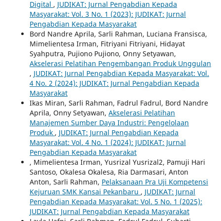
Digital
,
JUDIKAT: Jurnal Pengabdian Kepada
Masyarakat: Vol. 3 No. 1 (2023): JUDIKAT: Jurnal
Pengabdian Kepada Masyarakat
Bord Nandre Aprila, Sarli Rahman, Luciana Fransisca,
Mimelientesa Irman, Fitriyani Fitriyani, Hidayat
Syahputra, Pujiono Pujiono, Onny Setyawan,
Akselerasi Pelatihan Pengembangan Produk Unggulan
,
JUDIKAT: Jurnal Pengabdian Kepada Masyarakat: Vol.
4 No. 2 (2024): JUDIKAT: Jurnal Pengabdian Kepada
Masyarakat
Ikas Miran, Sarli Rahman, Fadrul Fadrul, Bord Nandre
Aprila, Onny Setyawan,
Akselerasi Pelatihan
Manajemen Sumber Daya Industri: Pengelolaan
Produk
,
JUDIKAT: Jurnal Pengabdian Kepada
Masyarakat: Vol. 4 No. 1 (2024): JUDIKAT: Jurnal
Pengabdian Kepada Masyarakat
, Mimelientesa Irman, Yusrizal Yusrizal2, Pamuji Hari
Santoso, Okalesa Okalesa, Ria Darmasari, Anton
Anton, Sarli Rahman,
Pelaksanaan Pra Uji Kompetensi
Kejuruan SMK Kansai Pekanbaru
,
JUDIKAT: Jurnal
Pengabdian Kepada Masyarakat: Vol. 5 No. 1 (2025):
JUDIKAT: Jurnal Pengabdian Kepada Masyarakat