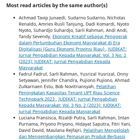
Most read articles by the same author(s)
Achmad Tavip Junaedi, Sudarno Sudarno, Nicholas
Renaldo, Amries Rusli Tanjung, Dadi Komardi, Nyoto
Nyoto, Suhardjo Suhardjo, Sarli Rahman, Andi Andi,
Tandy Sevendy,
Ekonomi Kreatif sebagai Penggerak
dalam Pertumbuhan Ekonomi Masyarakat di Era
Digitalisasi (Guru Ekonomi Provinsi Riau)
,
JUDIKAT:
Jurnal Pengabdian Kepada Masyarakat: Vol. 3 No. 2
(2023): JUDIKAT: Jurnal Pengabdian Kepada
Masyarakat
Fadrul Fadrul, Sarli Rahman, Yusrizal Yusrizal, Onny
Setyawan, Jennifer Chandra, Pujiono Pujiono, Ahmad
Zulkarnaen Estu, Bob Novitriansyah,
Pelatihan
Peningkatan Kapasitas Tenant UPT Riau Science
Technopark 2023
,
JUDIKAT: Jurnal Pengabdian
Kepada Masyarakat: Vol. 3 No. 2 (2023): JUDIKAT:
Jurnal Pengabdian Kepada Masyarakat
Luciana Fransisca, Rizaldi Putra, Sarli Rahman, Intan
Purnama, Priyono Priyono, Hidayat Saputra, Fitri Yani,
David David, Maulana Rejfajri,
Pelatihan Mengelolah
dan Mengembangkan Pemasaran Produk Berbasis