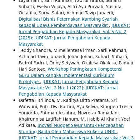
Layla Hafni, Sarli Rahman, Fadrul Fadrul, Suharti
Suharti, Evelyn Wijaya, Astri Ayu Purwati, Yusnita
Octafilia, Surya Safari, Achmad Tavip Junaedi,
Digitalisasi Bisnis Peternakan Kambing Syariah
sebagai Upaya Pemberdayaan Masyarakat
,
JUDIKAT:
Jurnal Pengabdian Kepada Masyarakat: Vol. 5 No. 2
(2025): JUDIKAT: Jurnal Pengabdian Kepada
Masyarakat
Teddy Chandra, Mimelientesa irman, Sarli Rahman,
Achmad Tavip Junaedi, Johan Johan, Suharti Suharti,
Fadrul Fadrul, Onny Setywan, Okalesa Okalesa, Pamuji
Hari Santoso,
Workshop Peningkatan Kompetensi
Guru Dalam Rangka Implementasi Kurikulum
Prototype
,
JUDIKAT: Jurnal Pengabdian Kepada
Masyarakat: Vol. 2 No. 1 (2022): JUDIKAT: Jurnal
Pengabdian Kepada Masyarakat
Dafetta Fitrilinda, M. Raditya Ditto Pratama, Sri
Wahyuni, Putri Dwi Kartini, Ayu Selvia, Kingpen Tresia
Yuniorda, Fatimah Azzahra, Novreiza Ramadani,
Khairunnisa Latiffah Hanum, M. Habib Al Khairi, Yoel
Adikasa,
Inovasi Nugget Sayur Untuk Pencegahan
Stunting Balita Oleh Mahasiswa Kukerta UNRI
,
JUDIKAT: Jurnal Pengabdian Kepada Masyarakat: Vol. 3