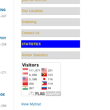
ING
Our Location
-247
Indexing
Contact Us
PHY
STATISTICS
-258
Visitor Statistics
-271
ODE
View MyStat
-284