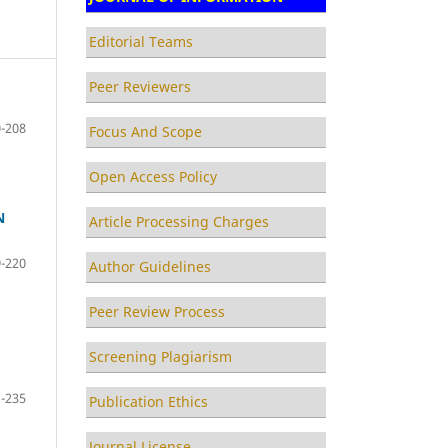
Editorial Teams
Peer Reviewers
-208
Focus And Scope
Open Access Policy
N
Article Processing Charges
-220
Author Guidelines
Peer Review Process
Screening Plagiarism
-235
Publication Ethics
Journal License