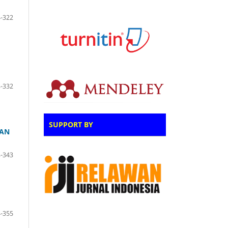
-322
-332
SUPPORT BY
TAN
-343
-355