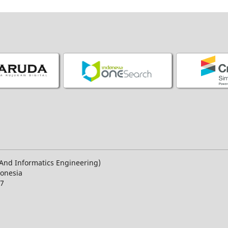
n And Informatics Engineering)
donesia
27