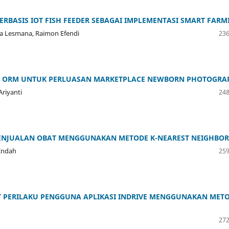
RBASIS IOT FISH FEEDER SEBAGAI IMPLEMENTASI SMART FARM
bda Lesmana, Raimon Efendi
236
A ORM UNTUK PERLUASAN MARKETPLACE NEWBORN PHOTOGRA
riyanti
248
PENJUALAN OBAT MENGGUNAKAN METODE K-NEAREST NEIGHBOR
 Indah
259
T PERILAKU PENGGUNA APLIKASI INDRIVE MENGGUNAKAN MET
272