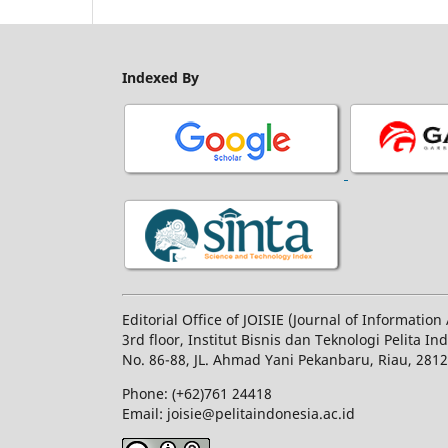
Indexed By
Editorial Office of JOISIE (Journal of Informatio
3rd floor, Institut Bisnis dan Teknologi Pelita In
No.
86-88,
JL.
Ahmad Yani
Pekanbaru
, Riau, 281
Phone: (+62)761
24418
Email: joisie@pelitaindonesia.ac.id