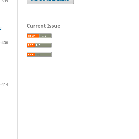
-399
Current Issue
N
-406
-414