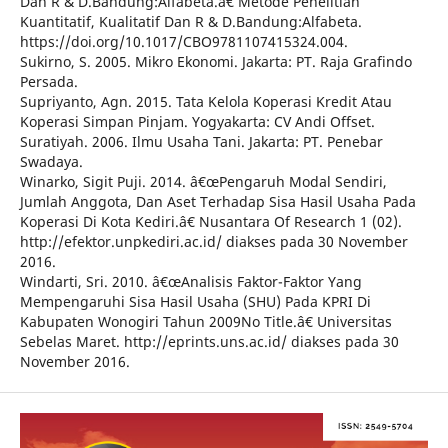
Dan R & D.Bandung:Alfabeta.â€ Metode Penelitian
Kuantitatif, Kualitatif Dan R & D.Bandung:Alfabeta.
https://doi.org/10.1017/CBO9781107415324.004.
Sukirno, S. 2005. Mikro Ekonomi. Jakarta: PT. Raja Grafindo
Persada.
Supriyanto, Agn. 2015. Tata Kelola Koperasi Kredit Atau
Koperasi Simpan Pinjam. Yogyakarta: CV Andi Offset.
Suratiyah. 2006. Ilmu Usaha Tani. Jakarta: PT. Penebar
Swadaya.
Winarko, Sigit Puji. 2014. â€œPengaruh Modal Sendiri,
Jumlah Anggota, Dan Aset Terhadap Sisa Hasil Usaha Pada
Koperasi Di Kota Kediri.â€ Nusantara Of Research 1 (02).
http://efektor.unpkediri.ac.id/ diakses pada 30 November
2016.
Windarti, Sri. 2010. â€œAnalisis Faktor-Faktor Yang
Mempengaruhi Sisa Hasil Usaha (SHU) Pada KPRI Di
Kabupaten Wonogiri Tahun 2009No Title.â€ Universitas
Sebelas Maret. http://eprints.uns.ac.id/ diakses pada 30
November 2016.