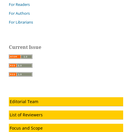
For Readers
For Authors
For Librarians
Current Issue
Editorial Team
List of Reviewers
Focus and Scope