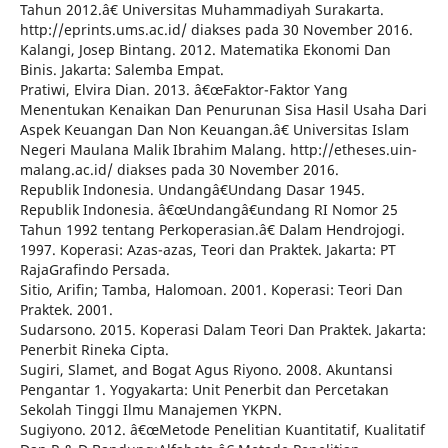
Tahun 2012.â€ Universitas Muhammadiyah Surakarta.
http://eprints.ums.ac.id/ diakses pada 30 November 2016.
Kalangi, Josep Bintang. 2012. Matematika Ekonomi Dan
Binis. Jakarta: Salemba Empat.
Pratiwi, Elvira Dian. 2013. â€œFaktor-Faktor Yang
Menentukan Kenaikan Dan Penurunan Sisa Hasil Usaha Dari
Aspek Keuangan Dan Non Keuangan.â€ Universitas Islam
Negeri Maulana Malik Ibrahim Malang. http://etheses.uin-
malang.ac.id/ diakses pada 30 November 2016.
Republik Indonesia. Undangâ€Undang Dasar 1945.
Republik Indonesia. â€œUndangâ€undang RI Nomor 25
Tahun 1992 tentang Perkoperasian.â€ Dalam Hendrojogi.
1997. Koperasi: Azas-azas, Teori dan Praktek. Jakarta: PT
RajaGrafindo Persada.
Sitio, Arifin; Tamba, Halomoan. 2001. Koperasi: Teori Dan
Praktek. 2001.
Sudarsono. 2015. Koperasi Dalam Teori Dan Praktek. Jakarta:
Penerbit Rineka Cipta.
Sugiri, Slamet, and Bogat Agus Riyono. 2008. Akuntansi
Pengantar 1. Yogyakarta: Unit Penerbit dan Percetakan
Sekolah Tinggi Ilmu Manajemen YKPN.
Sugiyono. 2012. â€œMetode Penelitian Kuantitatif, Kualitatif