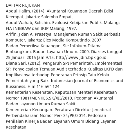
DAFTAR RUJUKAN
Abdul Halim. (2014). Akuntansi Keuangan Daerah Edisi
Keempat. Jakarta: Salemba Empat.
Abdul Wahab, Solichin. Evaluasi Kebijakan Publik. Malang:
FIA INIBRAW dan IKIP Malang, 1997.
Arifin, J dan A. Prasetya. Manajemen Rumah Sakit Berbasis
Komputer, Jakarta: Elex Media Komputindo, 2007
Badan Pemeriksa Keuangan. Sie Infokum-Ditama
Binbangkum. Badan Layanan Umum. 2009. Diakses tanggal
25 Januari 2015 Jam 9.15, http//:www.jdih.bpk.go.id.
Diana Sari. (2012). Pengaruh SPI Pemerintah, Implementasi
SP, Penyelesaian Temuan Audit terhadap Kualitas LKPD dan
Implikasinya terhadap Penerapan Prinsip Tata Kelola
Pemerintah yang Baik. Indonesian Journal of Economics and
Bussiness. Hlm 116 â€“ 124.
Kementerian Kesehatan. Keputusan Menteri Kesehataan
Nomor 1981/MENKES.SK/XII/2010. Pedoman Akuntansi
Badan Layanan Umum Rumah Sakit.
Kementerian Keuangan. Peraturan Direktur Jenederal
Perbendaharaan Nomor Per- 34/PB/2014. Pedoman
Penilaian Kinerja Badan Layanan Umum Bidang Layanan
Kesehatan.