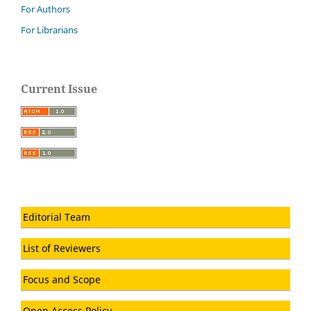
For Authors
For Librarians
Current Issue
Editorial Team
List of Reviewers
Focus and Scope
Open Access Policy