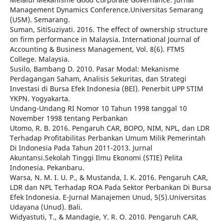
Management Dynamics Conference.Universitas Semarang
(USM). Semarang.
Suman, SitiSuziyati. 2016. The effect of ownership structure
on firm performance in Malaysia. International Journal of
Accounting & Business Management, Vol. 8(6). FTMS
College. Malaysia.
Susilo, Bambang D. 2010. Pasar Modal: Mekanisme
Perdagangan Saham, Analisis Sekuritas, dan Strategi
Investasi di Bursa Efek Indonesia (BEI). Penerbit UPP STIM
YKPN. Yogyakarta.
Undang-Undang RI Nomor 10 Tahun 1998 tanggal 10
November 1998 tentang Perbankan
Utomo, R. B. 2016. Pengaruh CAR, BOPO, NIM, NPL, dan LDR
Terhadap Profitabilitas Perbankan Umum Milik Pemerintah
Di Indonesia Pada Tahun 2011-2013. Jurnal
Akuntansi.Sekolah Tinggi Ilmu Ekonomi (STIE) Pelita
Indonesia. Pekanbaru.
Warsa, N. M. I. U. P., & Mustanda, I. K. 2016. Pengaruh CAR,
LDR dan NPL Terhadap ROA Pada Sektor Perbankan Di Bursa
Efek Indonesia. E-Jurnal Manajemen Unud, 5(5).Universitas
Udayana (Unud). Bali.
Widyastuti, T., & Mandagie, Y. R. O. 2010. Pengaruh CAR,