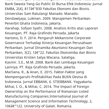
Bank Swasta Yang Go Public Di Bursa Efek Indonesia. Jurnal
EMBA, 2(4), 817â€“830 Fakultas Ekonomi dan Bisnis.
Universitas Sam Ratulangi Manado. Manado.
Dendawijaya, Lukman. 2009. Manajemen Perbankan.
Penerbit Ghalia Indonesia, Jakarta.
Harahap, Sofyan Syafri. 2008. Analisis Kritis atas Laporan
Keuangan. PT. Raja Grafindo Persada. Jakarta
Hartono, D. F. 2014. Pengaruh Mekanisme Corporate
Governance Terhadap Kinerja Keuangan Perusahaan
Perbankan. Jurnal Dinamika Akuntansi Keuangan Dan
Perbankan, 3(2), 1â€“22. Fakultas Ekonomika dan Bisnis
Universitas Kristen Satya Wacana. Salatiga.
Kasmir. S.E., M.M. 2008. Bank dan Lembaga Keuangan
Lainnya. PT. Raja Grafindo Persada. Jakarta.
Marliana, R., & Anan, E. 2015. Faktor-Faktor yang
Mempengaruhi Profitabilitas Pada BUSN Devisa di
Indonesia. Jurnal EBBANK, 6. STIEBBANK. Yogyakarta.
Mihai, I. O., & Mihai, C. 2014. The Impact of Foreign
Ownership on the Performance of Romanian Listed
Manufacturing Companies.International Journal of
Management Science and Information Technology, 2,
106â€“122. University of Galati. Romania.