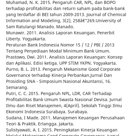
Muhamad, N. K. 2015. Pengaruh CAR, NPL, dan BOPO
terhadap profitabilitas dan return saham pada bank-bank
yang terdaftar di BEI tahun 2009-2013. Journal of Chemical
Information and Modeling, 3(2), 258â€“269.University of
Sam Ratulangi Manado. Manado.
Munawir. 2011. Analisis Laporan Keuangan. Penerbit
Liberty. Yogyakarta.
Peraturan Bank Indonesia Nomor 15 / 12 / PBI / 2013
Tentang Penyediaan Modal Minimum Bank Umum.
Prastowo, Dwi. 2011. Analisis Laporan Keuangan: Konsep
dan Aplikasi. Edisi ketiga. UPP STIM YKPN. Yogyakarta.
Purno, B. L. 2013. Pengaruh Mekanisme Good Corporate
Governance terhadap Kinerja Perbankan.Jurnal Dan
Prosiding SNA - Simposium Nasional Akuntansi, 16.
Semarang.
Putri, C. C. 2015. Pengaruh NPL, LDR, CAR Terhadap
Profitabilitas Bank Umum Swasta Nasional Devisa. Jurnal
Ilmu dan Riset Manajemen, 4(April). Sekolah Tinggi Ilmu
Ekonomi Indonesia Surabaya. Surabaya.
Sudana, I Made. 2011. Manajemen Keuangan Perusahaan
Teori & Praktik. Erlangga. Jakarta.
Sulistyawati, A. I. 2015. Peningkatan Kinerja Keuangan
Melalui Mekanisme Good Corporate Governance. Jurnal