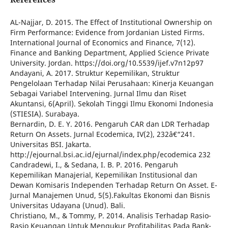
AL-Najjar, D. 2015. The Effect of Institutional Ownership on
Firm Performance: Evidence from Jordanian Listed Firms.
International Journal of Economics and Finance, 7(12).
Finance and Banking Department, Applied Science Private
University. Jordan. https://doi.org/10.5539/ijef.v7n12p97
Andayani, A. 2017. Struktur Kepemilikan, Struktur
Pengelolaan Terhadap Nilai Perusahaan: Kinerja Keuangan
Sebagai Variabel Intervening. Jurnal Ilmu dan Riset
Akuntansi, 6(April). Sekolah Tinggi Ilmu Ekonomi Indonesia
(STIESIA). Surabaya.
Bernardin, D. E. Y. 2016. Pengaruh CAR dan LDR Terhadap
Return On Assets. Jurnal Ecodemica, IV(2), 232â€“241.
Universitas BSI. Jakarta.
http://ejournal.bsi.ac.id/ejurnal/index.php/ecodemica 232
Candradewi, I., & Sedana, I. B. P. 2016. Pengaruh
Kepemilikan Manajerial, Kepemilikan Institusional dan
Dewan Komisaris Independen Terhadap Return On Asset. E-
Jurnal Manajemen Unud, 5(5).Fakultas Ekonomi dan Bisnis
Universitas Udayana (Unud). Bali.
Christiano, M., & Tommy, P. 2014. Analisis Terhadap Rasio-
Rasio Keuangan Untuk Mengukur Profitabilitas Pada Bank-