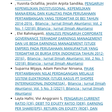
, Yusnita Octafilia, Jesslin Arpita Sandika,
PENGARUH
KEPEMILIKAN INSTITUSIONAL, KEPEMILIKAN
MANAJERIAL DAN KUALITAS PADA PERUSAHAAN
PERTAMBANGAN YANG TERDAFTAR DI BEI TAHUN
2014-2016
,
Bilancia : Jurnal Ilmiah Akuntansi: Vol. 2
No. 1 (2018): Bilancia : Jurnal Ilmiah Akuntansi
, Elvi Rahmayanti,
ANALISIS PENGARUH CORPORATE
GOVERNANCE TERHADAP EARNINGS MANAGEMENT
DAN UJI BEDA EARNINGS MANAGEMENT (STUDI
EMPIRIS PADA PERUSAHAAN MANUFAKTUR YANG
TERDAFTAR DI BURSA EFEK INDONESIA TAHUN 2012-
2016)
,
Bilancia : Jurnal Ilmiah Akuntansi: Vol. 2 No. 1
(2018): Bilancia : Jurnal Ilmiah Akuntansi
Suparna Wijaya, Adam Panchar Nirvana,
PAJAK
PERTAMBAHAN NILAI PERDAGANGAN MELALUI
SISTEM ELEKTRONIK (STUDI KASUS PT SHOPEE
INTERNASIONAL INDONESIA)
,
Bilancia : Jurnal Ilmiah
Akuntansi: Vol. 5 No. 3 (2021): Bilancia : Jurnal Ilmiah
Akuntansi
Layla Hafni, Vivi Anggraini S,
PENGARUH CURRENT
RATIO (CR), DEBT TO EQUITY RATIO (DER), EARNING
PER SHARE(EPS), RETURN ON EQUITY (ROE), DAN