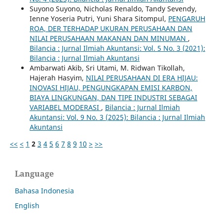
Suyono Suyono, Nicholas Renaldo, Tandy Sevendy,
Ienne Yoseria Putri, Yuni Shara Sitompul,
PENGARUH
ROA, DER TERHADAP UKURAN PERUSAHAAN DAN
NILAI PERUSAHAAN MAKANAN DAN MINUMAN
,
Bilancia : Jurnal Ilmiah Akuntansi: Vol. 5 No. 3 (2021):
Bilancia : Jurnal Ilmiah Akuntansi
Ambarwati Akib, Sri Utami, M. Ridwan Tikollah,
Hajerah Hasyim,
NILAI PERUSAHAAN DI ERA HIJAU:
INOVASI HIJAU, PENGUNGKAPAN EMISI KARBON,
BIAYA LINGKUNGAN, DAN TIPE INDUSTRI SEBAGAI
VARIABEL MODERASI
,
Bilancia : Jurnal Ilmiah
Akuntansi: Vol. 9 No. 3 (2025): Bilancia : Jurnal Ilmiah
Akuntansi
<<
<
1
2
3
4
5
6
7
8
9
10
>
>>
Language
Bahasa Indonesia
English