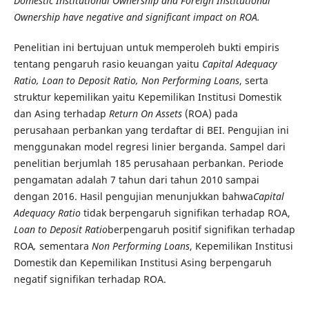
Domestic Institutional Ownership and Foreign Institutional
Ownership have negative and significant impact on ROA.
Penelitian ini bertujuan untuk memperoleh bukti empiris
tentang pengaruh rasio keuangan yaitu
Capital Adequacy
Ratio, Loan to Deposit Ratio, Non Performing Loans
, serta
struktur kepemilikan yaitu Kepemilikan Institusi Domestik
dan Asing terhadap
Return On Assets
(ROA) pada
perusahaan perbankan yang terdaftar di BEI. Pengujian ini
menggunakan model regresi linier berganda. Sampel dari
penelitian berjumlah 185 perusahaan perbankan. Periode
pengamatan adalah 7 tahun dari tahun 2010 sampai
dengan 2016. Hasil pengujian menunjukkan bahwa
Capital
Adequacy Ratio
tidak berpengaruh signifikan terhadap ROA,
Loan to Deposit Ratio
berpengaruh positif signifikan terhadap
ROA
,
sementara
Non Performing Loans
, Kepemilikan Institusi
Domestik dan Kepemilikan Institusi Asing berpengaruh
negatif signifikan terhadap ROA.