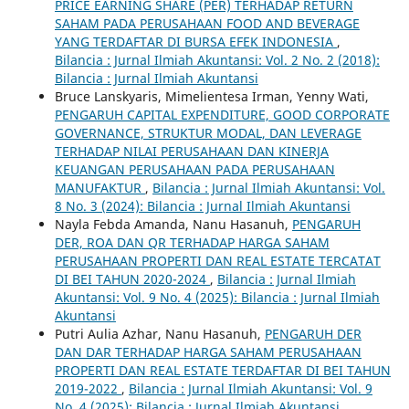
PRICE EARNING SHARE (PER) TERHADAP RETURN
SAHAM PADA PERUSAHAAN FOOD AND BEVERAGE
YANG TERDAFTAR DI BURSA EFEK INDONESIA
,
Bilancia : Jurnal Ilmiah Akuntansi: Vol. 2 No. 2 (2018):
Bilancia : Jurnal Ilmiah Akuntansi
Bruce Lanskyaris, Mimelientesa Irman, Yenny Wati,
PENGARUH CAPITAL EXPENDITURE, GOOD CORPORATE
GOVERNANCE, STRUKTUR MODAL, DAN LEVERAGE
TERHADAP NILAI PERUSAHAAN DAN KINERJA
KEUANGAN PERUSAHAAN PADA PERUSAHAAN
MANUFAKTUR
,
Bilancia : Jurnal Ilmiah Akuntansi: Vol.
8 No. 3 (2024): Bilancia : Jurnal Ilmiah Akuntansi
Nayla Febda Amanda, Nanu Hasanuh,
PENGARUH
DER, ROA DAN QR TERHADAP HARGA SAHAM
PERUSAHAAN PROPERTI DAN REAL ESTATE TERCATAT
DI BEI TAHUN 2020-2024
,
Bilancia : Jurnal Ilmiah
Akuntansi: Vol. 9 No. 4 (2025): Bilancia : Jurnal Ilmiah
Akuntansi
Putri Aulia Azhar, Nanu Hasanuh,
PENGARUH DER
DAN DAR TERHADAP HARGA SAHAM PERUSAHAAN
PROPERTI DAN REAL ESTATE TERDAFTAR DI BEI TAHUN
2019-2022
,
Bilancia : Jurnal Ilmiah Akuntansi: Vol. 9
No. 4 (2025): Bilancia : Jurnal Ilmiah Akuntansi