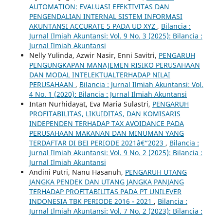
AUTOMATION: EVALUASI EFEKTIVITAS DAN
PENGENDALIAN INTERNAL SISTEM INFORMASI
AKUNTANSI ACCURATE 5 PADA UD XYZ
,
Bilancia :
Jurnal Ilmiah Akuntansi: Vol. 9 No. 3 (2025): Bilancia :
Jurnal Ilmiah Akuntansi
Nelly Yulinda, Azwir Nasir, Enni Savitri,
PENGARUH
PENGUNGKAPAN MANAJEMEN RISIKO PERUSAHAAN
DAN MODAL INTELEKTUALTERHADAP NILAI
PERUSAHAAN
,
Bilancia : Jurnal Ilmiah Akuntansi: Vol.
4 No. 1 (2020): Bilancia : Jurnal Ilmiah Akuntansi
Intan Nurhidayat, Eva Maria Sulastri,
PENGARUH
PROFITABILITAS, LIKUIDITAS, DAN KOMISARIS
INDEPENDEN TERHADAP TAX AVOIDANCE PADA
PERUSAHAAN MAKANAN DAN MINUMAN YANG
TERDAFTAR DI BEI PERIODE 2021â€“2023
,
Bilancia :
Jurnal Ilmiah Akuntansi: Vol. 9 No. 2 (2025): Bilancia :
Jurnal Ilmiah Akuntansi
Andini Putri, Nanu Hasanuh,
PENGARUH UTANG
JANGKA PENDEK DAN UTANG JANGKA PANJANG
TERHADAP PROFITABILITAS PADA PT UNILEVER
INDONESIA TBK PERIODE 2016 - 2021
,
Bilancia :
Jurnal Ilmiah Akuntansi: Vol. 7 No. 2 (2023): Bilancia :