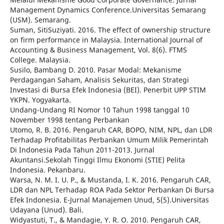
Management Dynamics Conference.Universitas Semarang
(USM). Semarang.
Suman, SitiSuziyati. 2016. The effect of ownership structure
on firm performance in Malaysia. International Journal of
Accounting & Business Management, Vol. 8(6). FTMS
College. Malaysia.
Susilo, Bambang D. 2010. Pasar Modal: Mekanisme
Perdagangan Saham, Analisis Sekuritas, dan Strategi
Investasi di Bursa Efek Indonesia (BEI). Penerbit UPP STIM
YKPN. Yogyakarta.
Undang-Undang RI Nomor 10 Tahun 1998 tanggal 10
November 1998 tentang Perbankan
Utomo, R. B. 2016. Pengaruh CAR, BOPO, NIM, NPL, dan LDR
Terhadap Profitabilitas Perbankan Umum Milik Pemerintah
Di Indonesia Pada Tahun 2011-2013. Jurnal
Akuntansi.Sekolah Tinggi Ilmu Ekonomi (STIE) Pelita
Indonesia. Pekanbaru.
Warsa, N. M. I. U. P., & Mustanda, I. K. 2016. Pengaruh CAR,
LDR dan NPL Terhadap ROA Pada Sektor Perbankan Di Bursa
Efek Indonesia. E-Jurnal Manajemen Unud, 5(5).Universitas
Udayana (Unud). Bali.
Widyastuti, T., & Mandagie, Y. R. O. 2010. Pengaruh CAR,