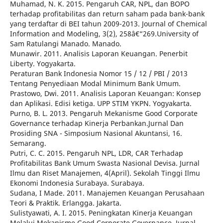
Muhamad, N. K. 2015. Pengaruh CAR, NPL, dan BOPO
terhadap profitabilitas dan return saham pada bank-bank
yang terdaftar di BEI tahun 2009-2013. Journal of Chemical
Information and Modeling, 3(2), 258â€“269.University of
Sam Ratulangi Manado. Manado.
Munawir. 2011. Analisis Laporan Keuangan. Penerbit
Liberty. Yogyakarta.
Peraturan Bank Indonesia Nomor 15 / 12 / PBI / 2013
Tentang Penyediaan Modal Minimum Bank Umum.
Prastowo, Dwi. 2011. Analisis Laporan Keuangan: Konsep
dan Aplikasi. Edisi ketiga. UPP STIM YKPN. Yogyakarta.
Purno, B. L. 2013. Pengaruh Mekanisme Good Corporate
Governance terhadap Kinerja Perbankan.Jurnal Dan
Prosiding SNA - Simposium Nasional Akuntansi, 16.
Semarang.
Putri, C. C. 2015. Pengaruh NPL, LDR, CAR Terhadap
Profitabilitas Bank Umum Swasta Nasional Devisa. Jurnal
Ilmu dan Riset Manajemen, 4(April). Sekolah Tinggi Ilmu
Ekonomi Indonesia Surabaya. Surabaya.
Sudana, I Made. 2011. Manajemen Keuangan Perusahaan
Teori & Praktik. Erlangga. Jakarta.
Sulistyawati, A. I. 2015. Peningkatan Kinerja Keuangan
Melalui Mekanisme Good Corporate Governance. Jurnal