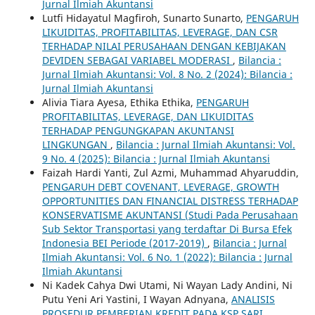
Jurnal Ilmiah Akuntansi
Lutfi Hidayatul Magfiroh, Sunarto Sunarto,
PENGARUH
LIKUIDITAS, PROFITABILITAS, LEVERAGE, DAN CSR
TERHADAP NILAI PERUSAHAAN DENGAN KEBIJAKAN
DEVIDEN SEBAGAI VARIABEL MODERASI
,
Bilancia :
Jurnal Ilmiah Akuntansi: Vol. 8 No. 2 (2024): Bilancia :
Jurnal Ilmiah Akuntansi
Alivia Tiara Ayesa, Ethika Ethika,
PENGARUH
PROFITABILITAS, LEVERAGE, DAN LIKUIDITAS
TERHADAP PENGUNGKAPAN AKUNTANSI
LINGKUNGAN
,
Bilancia : Jurnal Ilmiah Akuntansi: Vol.
9 No. 4 (2025): Bilancia : Jurnal Ilmiah Akuntansi
Faizah Hardi Yanti, Zul Azmi, Muhammad Ahyaruddin,
PENGARUH DEBT COVENANT, LEVERAGE, GROWTH
OPPORTUNITIES DAN FINANCIAL DISTRESS TERHADAP
KONSERVATISME AKUNTANSI (Studi Pada Perusahaan
Sub Sektor Transportasi yang terdaftar Di Bursa Efek
Indonesia BEI Periode (2017-2019)
,
Bilancia : Jurnal
Ilmiah Akuntansi: Vol. 6 No. 1 (2022): Bilancia : Jurnal
Ilmiah Akuntansi
Ni Kadek Cahya Dwi Utami, Ni Wayan Lady Andini, Ni
Putu Yeni Ari Yastini, I Wayan Adnyana,
ANALISIS
PROSEDUR PEMBERIAN KREDIT PADA KSP SARI