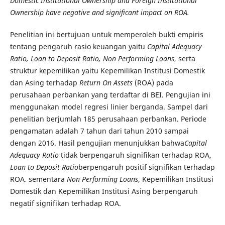
Domestic Institutional Ownership and Foreign Institutional
Ownership have negative and significant impact on ROA.
Penelitian ini bertujuan untuk memperoleh bukti empiris
tentang pengaruh rasio keuangan yaitu
Capital Adequacy
Ratio, Loan to Deposit Ratio, Non Performing Loans
, serta
struktur kepemilikan yaitu Kepemilikan Institusi Domestik
dan Asing terhadap
Return On Assets
(ROA) pada
perusahaan perbankan yang terdaftar di BEI. Pengujian ini
menggunakan model regresi linier berganda. Sampel dari
penelitian berjumlah 185 perusahaan perbankan. Periode
pengamatan adalah 7 tahun dari tahun 2010 sampai
dengan 2016. Hasil pengujian menunjukkan bahwa
Capital
Adequacy Ratio
tidak berpengaruh signifikan terhadap ROA,
Loan to Deposit Ratio
berpengaruh positif signifikan terhadap
ROA
,
sementara
Non Performing Loans
, Kepemilikan Institusi
Domestik dan Kepemilikan Institusi Asing berpengaruh
negatif signifikan terhadap ROA.