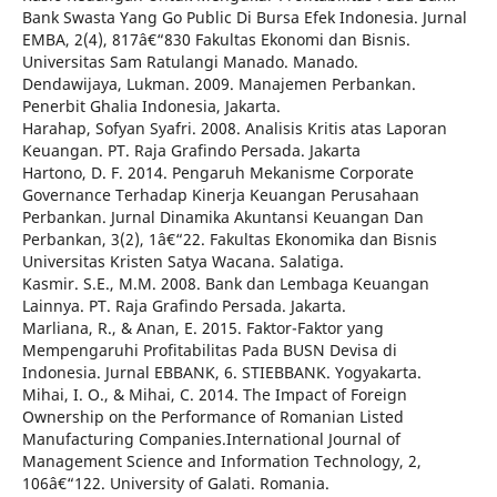
Bank Swasta Yang Go Public Di Bursa Efek Indonesia. Jurnal
EMBA, 2(4), 817â€“830 Fakultas Ekonomi dan Bisnis.
Universitas Sam Ratulangi Manado. Manado.
Dendawijaya, Lukman. 2009. Manajemen Perbankan.
Penerbit Ghalia Indonesia, Jakarta.
Harahap, Sofyan Syafri. 2008. Analisis Kritis atas Laporan
Keuangan. PT. Raja Grafindo Persada. Jakarta
Hartono, D. F. 2014. Pengaruh Mekanisme Corporate
Governance Terhadap Kinerja Keuangan Perusahaan
Perbankan. Jurnal Dinamika Akuntansi Keuangan Dan
Perbankan, 3(2), 1â€“22. Fakultas Ekonomika dan Bisnis
Universitas Kristen Satya Wacana. Salatiga.
Kasmir. S.E., M.M. 2008. Bank dan Lembaga Keuangan
Lainnya. PT. Raja Grafindo Persada. Jakarta.
Marliana, R., & Anan, E. 2015. Faktor-Faktor yang
Mempengaruhi Profitabilitas Pada BUSN Devisa di
Indonesia. Jurnal EBBANK, 6. STIEBBANK. Yogyakarta.
Mihai, I. O., & Mihai, C. 2014. The Impact of Foreign
Ownership on the Performance of Romanian Listed
Manufacturing Companies.International Journal of
Management Science and Information Technology, 2,
106â€“122. University of Galati. Romania.