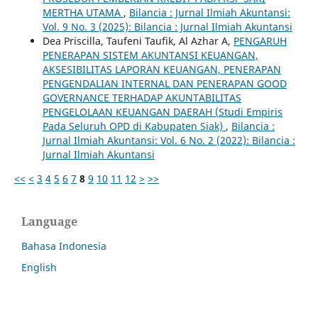
MERTHA UTAMA
,
Bilancia : Jurnal Ilmiah Akuntansi:
Vol. 9 No. 3 (2025): Bilancia : Jurnal Ilmiah Akuntansi
Dea Priscilla, Taufeni Taufik, Al Azhar A,
PENGARUH
PENERAPAN SISTEM AKUNTANSI KEUANGAN,
AKSESIBILITAS LAPORAN KEUANGAN, PENERAPAN
PENGENDALIAN INTERNAL DAN PENERAPAN GOOD
GOVERNANCE TERHADAP AKUNTABILITAS
PENGELOLAAN KEUANGAN DAERAH (Studi Empiris
Pada Seluruh OPD di Kabupaten Siak)
,
Bilancia :
Jurnal Ilmiah Akuntansi: Vol. 6 No. 2 (2022): Bilancia :
Jurnal Ilmiah Akuntansi
<<
<
3
4
5
6
7
8
9
10
11
12
>
>>
Language
Bahasa Indonesia
English