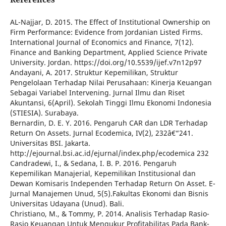
AL-Najjar, D. 2015. The Effect of Institutional Ownership on
Firm Performance: Evidence from Jordanian Listed Firms.
International Journal of Economics and Finance, 7(12).
Finance and Banking Department, Applied Science Private
University. Jordan. https://doi.org/10.5539/ijef.v7n12p97
Andayani, A. 2017. Struktur Kepemilikan, Struktur
Pengelolaan Terhadap Nilai Perusahaan: Kinerja Keuangan
Sebagai Variabel Intervening. Jurnal Ilmu dan Riset
Akuntansi, 6(April). Sekolah Tinggi Ilmu Ekonomi Indonesia
(STIESIA). Surabaya.
Bernardin, D. E. Y. 2016. Pengaruh CAR dan LDR Terhadap
Return On Assets. Jurnal Ecodemica, IV(2), 232â€“241.
Universitas BSI. Jakarta.
http://ejournal.bsi.ac.id/ejurnal/index.php/ecodemica 232
Candradewi, I., & Sedana, I. B. P. 2016. Pengaruh
Kepemilikan Manajerial, Kepemilikan Institusional dan
Dewan Komisaris Independen Terhadap Return On Asset. E-
Jurnal Manajemen Unud, 5(5).Fakultas Ekonomi dan Bisnis
Universitas Udayana (Unud). Bali.
Christiano, M., & Tommy, P. 2014. Analisis Terhadap Rasio-
Rasio Keuangan Untuk Mengukur Profitabilitas Pada Bank-