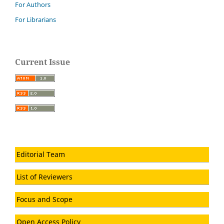
For Authors
For Librarians
Current Issue
Editorial Team
List of Reviewers
Focus and Scope
Open Access Policy