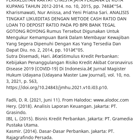
KUPANG TAHUN 2012-2014. no. 10, 2015, pp. 748â€“54.
Kharismawati, Nur Anissa, and Yeni Priatna Sari. ANALISIS
TINGKAT LIKUIDITAS DENGAN METODE CASH RATIO DAN
LOAN TO DEPOSIT RATIO PADA PD BPR BANK TEGAL
GOTONG ROYONG Rumus Tersebut Digunakan Untuk
Mengukur Kemampuan Bank Dalam Membayar Kewajiban
Yang Segera Dipenuhi Dengan Kas Yang Tersedia Dan
Dapat Diu. no. 2, 2014, pp. 101â€“05.
Sutra Disemadi, Hari. â€œStimulus Kredit Perbankan:
Kebijakan Penanggulangan Risiko Kredit Akibat Coronavirus
Disease 2019 (COVID-19) Di Indonesia.â€ Jurnal Magister
Hukum Udayana (Udayana Master Law Journal), vol. 10, no.
3, 2021, p. 563,
https://doi.org/10.24843/jmhu.2021.v10.i03.p10.
Fadli, D. R. (2021, Juni 11). From Halodoc: www.alodoc.com
Hery. (2018). Analisis Laporan Keuangan. Jakarta: PT.
Grasindo.
IBI, L. (2015). Bisnis Kredit Perbankan. Jakarta: PT. Gramedia
Pustaka Utama.
Kasmir. (2014). Dasar-Dasar Perbankan. Jakarta: PT.
Rajagrafindo Persada.