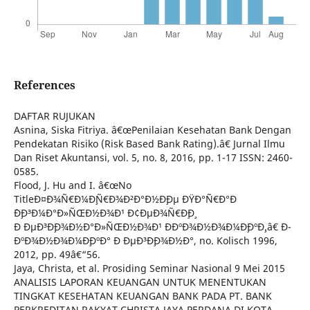
References
DAFTAR RUJUKAN
Asnina, Siska Fitriya. â€œPenilaian Kesehatan Bank Dengan
Pendekatan Risiko (Risk Based Bank Rating).â€ Jurnal Ilmu
Dan Riset Akuntansi, vol. 5, no. 8, 2016, pp. 1-17 ISSN: 2460-
0585.
Flood, J. Hu and I. â€œNo
TitleÐ¤Ð¾Ñ€Ð¼Ð¸Ñ€Ð¾Ð²Ð°Ð½Ð¸Ðµ ÐŸÐ°Ñ€Ð°Ð
´Ð¸Ð³Ð¼Ð°Ð»ÑŒÐ½Ð¾Ð¹ Ð¢ÐµÐ¾Ñ€Ð¸Ð¸
Ð ÐµÐ³Ð¸Ð¾Ð½Ð°Ð»ÑŒÐ½Ð¾Ð¹ Ð­ÐºÐ¾Ð½Ð¾Ð¼Ð¸ÐºÐ¸.â€ Ð­
ÐºÐ¾Ð½Ð¾Ð¼Ð¸ÐºÐ° Ð ÐµÐ³Ð¸Ð¾Ð½Ð°, no. Kolisch 1996,
2012, pp. 49â€“56.
Jaya, Christa, et al. Prosiding Seminar Nasional 9 Mei 2015
ANALISIS LAPORAN KEUANGAN UNTUK MENENTUKAN
TINGKAT KESEHATAN KEUANGAN BANK PADA PT. BANK
PERKREDITAN RAKYAT CHRISTA JAYA PERDANA DI KOTA