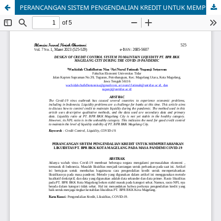
PERANCANGAN SISTEM PENGENDALIAN KREDIT UNTUK MEMPERTAHANKAN LIKUIDITAS PT. BPR BKK KOTA MAGELANG PADA MASA PANDEMI COVID-19