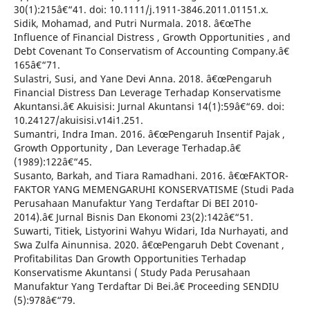
30(1):215â€“41. doi: 10.1111/j.1911-3846.2011.01151.x.
Sidik, Mohamad, and Putri Nurmala. 2018. â€œThe
Influence of Financial Distress , Growth Opportunities , and
Debt Covenant To Conservatism of Accounting Company.â€
165â€“71.
Sulastri, Susi, and Yane Devi Anna. 2018. â€œPengaruh
Financial Distress Dan Leverage Terhadap Konservatisme
Akuntansi.â€ Akuisisi: Jurnal Akuntansi 14(1):59â€“69. doi:
10.24127/akuisisi.v14i1.251.
Sumantri, Indra Iman. 2016. â€œPengaruh Insentif Pajak ,
Growth Opportunity , Dan Leverage Terhadap.â€
(1989):122â€“45.
Susanto, Barkah, and Tiara Ramadhani. 2016. â€œFAKTOR-
FAKTOR YANG MEMENGARUHI KONSERVATISME (Studi Pada
Perusahaan Manufaktur Yang Terdaftar Di BEI 2010-
2014).â€ Jurnal Bisnis Dan Ekonomi 23(2):142â€“51.
Suwarti, Titiek, Listyorini Wahyu Widari, Ida Nurhayati, and
Swa Zulfa Ainunnisa. 2020. â€œPengaruh Debt Covenant ,
Profitabilitas Dan Growth Opportunities Terhadap
Konservatisme Akuntansi ( Study Pada Perusahaan
Manufaktur Yang Terdaftar Di Bei.â€ Proceeding SENDIU
(5):978â€“79.