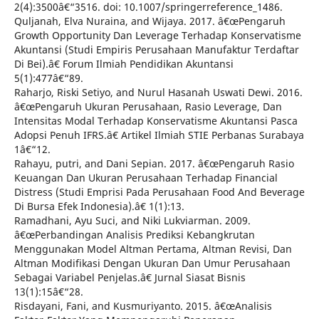
2(4):3500â€“3516. doi: 10.1007/springerreference_1486.
Quljanah, Elva Nuraina, and Wijaya. 2017. â€œPengaruh
Growth Opportunity Dan Leverage Terhadap Konservatisme
Akuntansi (Studi Empiris Perusahaan Manufaktur Terdaftar
Di Bei).â€ Forum Ilmiah Pendidikan Akuntansi
5(1):477â€“89.
Raharjo, Riski Setiyo, and Nurul Hasanah Uswati Dewi. 2016.
â€œPengaruh Ukuran Perusahaan, Rasio Leverage, Dan
Intensitas Modal Terhadap Konservatisme Akuntansi Pasca
Adopsi Penuh IFRS.â€ Artikel Ilmiah STIE Perbanas Surabaya
1â€“12.
Rahayu, putri, and Dani Sepian. 2017. â€œPengaruh Rasio
Keuangan Dan Ukuran Perusahaan Terhadap Financial
Distress (Studi Emprisi Pada Perusahaan Food And Beverage
Di Bursa Efek Indonesia).â€ 1(1):13.
Ramadhani, Ayu Suci, and Niki Lukviarman. 2009.
â€œPerbandingan Analisis Prediksi Kebangkrutan
Menggunakan Model Altman Pertama, Altman Revisi, Dan
Altman Modifikasi Dengan Ukuran Dan Umur Perusahaan
Sebagai Variabel Penjelas.â€ Jurnal Siasat Bisnis
13(1):15â€“28.
Risdayani, Fani, and Kusmuriyanto. 2015. â€œAnalisis