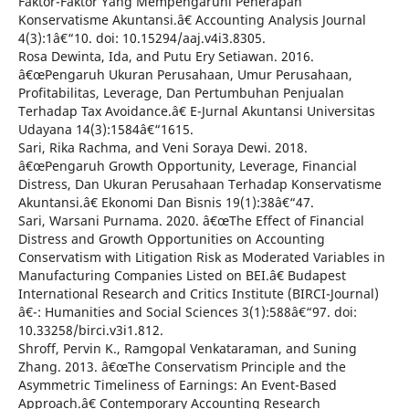
Faktor-Faktor Yang Mempengaruhi Penerapan
Konservatisme Akuntansi.â€ Accounting Analysis Journal
4(3):1â€“10. doi: 10.15294/aaj.v4i3.8305.
Rosa Dewinta, Ida, and Putu Ery Setiawan. 2016.
â€œPengaruh Ukuran Perusahaan, Umur Perusahaan,
Profitabilitas, Leverage, Dan Pertumbuhan Penjualan
Terhadap Tax Avoidance.â€ E-Jurnal Akuntansi Universitas
Udayana 14(3):1584â€“1615.
Sari, Rika Rachma, and Veni Soraya Dewi. 2018.
â€œPengaruh Growth Opportunity, Leverage, Financial
Distress, Dan Ukuran Perusahaan Terhadap Konservatisme
Akuntansi.â€ Ekonomi Dan Bisnis 19(1):38â€“47.
Sari, Warsani Purnama. 2020. â€œThe Effect of Financial
Distress and Growth Opportunities on Accounting
Conservatism with Litigation Risk as Moderated Variables in
Manufacturing Companies Listed on BEI.â€ Budapest
International Research and Critics Institute (BIRCI-Journal)
â€¯: Humanities and Social Sciences 3(1):588â€“97. doi:
10.33258/birci.v3i1.812.
Shroff, Pervin K., Ramgopal Venkataraman, and Suning
Zhang. 2013. â€œThe Conservatism Principle and the
Asymmetric Timeliness of Earnings: An Event-Based
Approach.â€ Contemporary Accounting Research