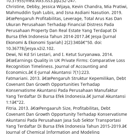
10.31955/mea.vol3.iss3.pp232-247.
Christine, Debby, Jessica Wijaya, Kevin Chandra, Mia Pratiwi,
Mahmuddin Syah Lubis, and Isna Asdiani Nasution. 2019.
â€œPengaruh Profitabilitas, Leverage, Total Arus Kas Dan
Ukuran Perusahaan Terhadap Financial Distress Pada
Perusahaan Property Dan Real Estate Yang Terdapat Di
Bursa Efek Indonesia Tahun 2014-2017.â€ Jesya (Jurnal
Ekonomi & Ekonomi Syariah) 2(2):340â€“50. doi:
10.36778/jesya.v2i2.102.
Dewi, Ni Kd Sri Lestari, and I. Ketut Suryanawa. 2014.
â€œEarnings Quality in UK Private Firms: Comparative Loss
Recognition Timeliness. Journal of Accounting and
Economics.â€ E-Jurnal Akuntansi 7(1):223.
Fatmariani. 2013. â€œPengaruh Struktur Kepemilikan, Debt
Covenant Dan Growth Opportunities Terhadap
Konservatisme Akuntansi Pada Perusahaan Manufaktur
Yang Terdaftar Di Bursa Efek Indonesia.â€ Jurnal Akuntansi
1:1â€“22.
Fitria. 2013. â€œPengaaruh Size, Profitabilitas, Debt
Covenant Dan Growth Opportunity Terhadap Konservatisme
Akuntansi Pada Perusahaan Jasa Sub Sektor Transportasi
Yang Terdaftar Di Bursa Efek Indonesia Tahun 2015-2019.â€
Journal of Chemical Information and Modeling