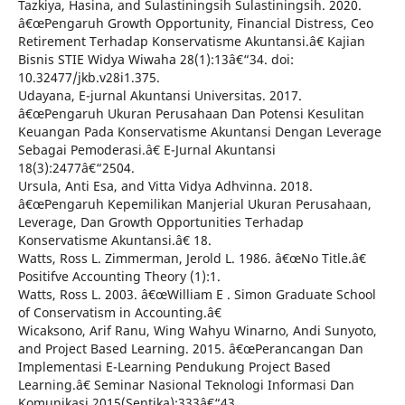
Tazkiya, Hasina, and Sulastiningsih Sulastiningsih. 2020.
â€œPengaruh Growth Opportunity, Financial Distress, Ceo
Retirement Terhadap Konservatisme Akuntansi.â€ Kajian
Bisnis STIE Widya Wiwaha 28(1):13â€“34. doi:
10.32477/jkb.v28i1.375.
Udayana, E-jurnal Akuntansi Universitas. 2017.
â€œPengaruh Ukuran Perusahaan Dan Potensi Kesulitan
Keuangan Pada Konservatisme Akuntansi Dengan Leverage
Sebagai Pemoderasi.â€ E-Jurnal Akuntansi
18(3):2477â€“2504.
Ursula, Anti Esa, and Vitta Vidya Adhvinna. 2018.
â€œPengaruh Kepemilikan Manjerial Ukuran Perusahaan,
Leverage, Dan Growth Opportunities Terhadap
Konservatisme Akuntansi.â€ 18.
Watts, Ross L. Zimmerman, Jerold L. 1986. â€œNo Title.â€
Positifve Accounting Theory (1):1.
Watts, Ross L. 2003. â€œWilliam E . Simon Graduate School
of Conservatism in Accounting.â€
Wicaksono, Arif Ranu, Wing Wahyu Winarno, Andi Sunyoto,
and Project Based Learning. 2015. â€œPerancangan Dan
Implementasi E-Learning Pendukung Project Based
Learning.â€ Seminar Nasional Teknologi Informasi Dan
Komunikasi 2015(Sentika):333â€“43.