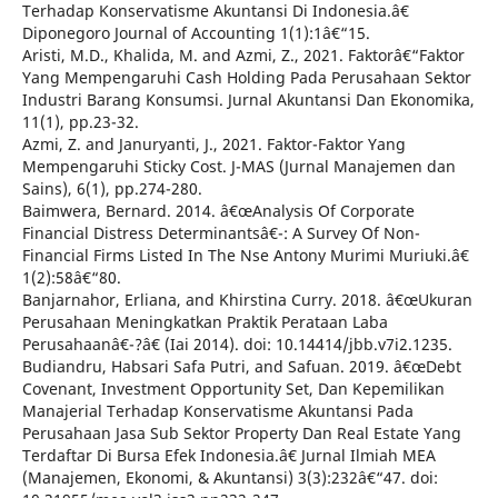
Terhadap Konservatisme Akuntansi Di Indonesia.â€
Diponegoro Journal of Accounting 1(1):1â€“15.
Aristi, M.D., Khalida, M. and Azmi, Z., 2021. Faktorâ€“Faktor
Yang Mempengaruhi Cash Holding Pada Perusahaan Sektor
Industri Barang Konsumsi. Jurnal Akuntansi Dan Ekonomika,
11(1), pp.23-32.
Azmi, Z. and Januryanti, J., 2021. Faktor-Faktor Yang
Mempengaruhi Sticky Cost. J-MAS (Jurnal Manajemen dan
Sains), 6(1), pp.274-280.
Baimwera, Bernard. 2014. â€œAnalysis Of Corporate
Financial Distress Determinantsâ€¯: A Survey Of Non-
Financial Firms Listed In The Nse Antony Murimi Muriuki.â€
1(2):58â€“80.
Banjarnahor, Erliana, and Khirstina Curry. 2018. â€œUkuran
Perusahaan Meningkatkan Praktik Perataan Laba
Perusahaanâ€¯?â€ (Iai 2014). doi: 10.14414/jbb.v7i2.1235.
Budiandru, Habsari Safa Putri, and Safuan. 2019. â€œDebt
Covenant, Investment Opportunity Set, Dan Kepemilikan
Manajerial Terhadap Konservatisme Akuntansi Pada
Perusahaan Jasa Sub Sektor Property Dan Real Estate Yang
Terdaftar Di Bursa Efek Indonesia.â€ Jurnal Ilmiah MEA
(Manajemen, Ekonomi, & Akuntansi) 3(3):232â€“47. doi: