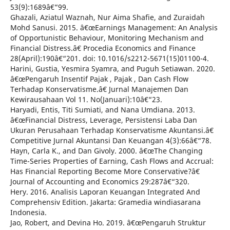
53(9):1689â€“99.
Ghazali, Aziatul Waznah, Nur Aima Shafie, and Zuraidah
Mohd Sanusi. 2015. â€œEarnings Management: An Analysis
of Opportunistic Behaviour, Monitoring Mechanism and
Financial Distress.â€ Procedia Economics and Finance
28(April):190â€“201. doi: 10.1016/s2212-5671(15)01100-4.
Harini, Gustia, Yesmira Syamra, and Puguh Setiawan. 2020.
â€œPengaruh Insentif Pajak , Pajak , Dan Cash Flow
Terhadap Konservatisme.â€ Jurnal Manajemen Dan
Kewirausahaan Vol 11. No(Januari):10â€“23.
Haryadi, Entis, Titi Sumiati, and Nana Umdiana. 2013.
â€œFinancial Distress, Leverage, Persistensi Laba Dan
Ukuran Perusahaan Terhadap Konservatisme Akuntansi.â€
Competitive Jurnal Akuntansi Dan Keuangan 4(3):66â€“78.
Hayn, Carla K., and Dan Givoly. 2000. â€œThe Changing
Time-Series Properties of Earning, Cash Flows and Accrual:
Has Financial Reporting Become More Conservative?â€
Journal of Accounting and Economics 29:287â€“320.
Hery. 2016. Analisis Laporan Keuangan Integrated And
Comprehensiv Edition. Jakarta: Gramedia windiasarana
Indonesia.
Jao, Robert, and Devina Ho. 2019. â€œPengaruh Struktur