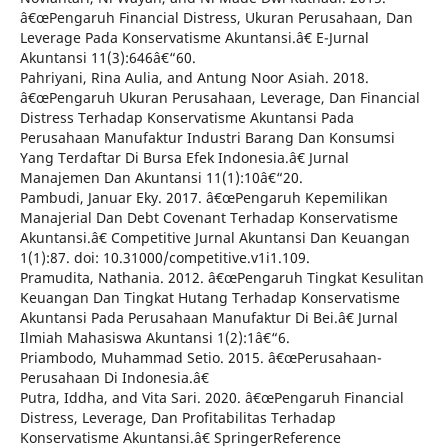
â€œPengaruh Financial Distress, Ukuran Perusahaan, Dan
Leverage Pada Konservatisme Akuntansi.â€ E-Jurnal
Akuntansi 11(3):646â€“60.
Pahriyani, Rina Aulia, and Antung Noor Asiah. 2018.
â€œPengaruh Ukuran Perusahaan, Leverage, Dan Financial
Distress Terhadap Konservatisme Akuntansi Pada
Perusahaan Manufaktur Industri Barang Dan Konsumsi
Yang Terdaftar Di Bursa Efek Indonesia.â€ Jurnal
Manajemen Dan Akuntansi 11(1):10â€“20.
Pambudi, Januar Eky. 2017. â€œPengaruh Kepemilikan
Manajerial Dan Debt Covenant Terhadap Konservatisme
Akuntansi.â€ Competitive Jurnal Akuntansi Dan Keuangan
1(1):87. doi: 10.31000/competitive.v1i1.109.
Pramudita, Nathania. 2012. â€œPengaruh Tingkat Kesulitan
Keuangan Dan Tingkat Hutang Terhadap Konservatisme
Akuntansi Pada Perusahaan Manufaktur Di Bei.â€ Jurnal
Ilmiah Mahasiswa Akuntansi 1(2):1â€“6.
Priambodo, Muhammad Setio. 2015. â€œPerusahaan-
Perusahaan Di Indonesia.â€
Putra, Iddha, and Vita Sari. 2020. â€œPengaruh Financial
Distress, Leverage, Dan Profitabilitas Terhadap
Konservatisme Akuntansi.â€ SpringerReference