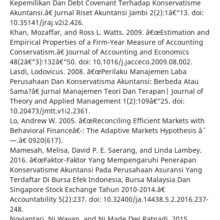
Kepemilikan Dan Debt Covenant Terhadap Konservatisme
Akuntansi.â€ Jurnal Riset Akuntansi Jambi 2(2):1â€“13. doi:
10.35141/jraj.v2i2.426.
Khan, Mozaffar, and Ross L. Watts. 2009. â€œEstimation and
Empirical Properties of a Firm-Year Measure of Accounting
Conservatism.â€ Journal of Accounting and Economics
48(2â€“3):132â€“50. doi: 10.1016/j.jacceco.2009.08.002.
Lasdi, Lodovicus. 2008. â€œPerilaku Manajemen Laba
Perusahaan Dan Konservatisma Akuntansi: Berbeda Atau
Sama?â€ Jurnal Manajemen Teori Dan Terapan| Journal of
Theory and Applied Management 1(2):109â€“25. doi:
10.20473/jmtt.v1i2.2361.
Lo, Andrew W. 2005. â€œReconciling Efficient Markets with
Behavioral Financeâ€¯: The Adaptive Markets Hypothesis âˆ
—.â€ 0920(617).
Mamesah, Melisa, David P. E. Saerang, and Linda Lambey.
2016. â€œFaktor-Faktor Yang Mempengaruhi Penerapan
Konservatisme Akuntansi Pada Perusahaan Asuransi Yang
Terdaftar Di Bursa Efek Indonesia, Bursa Malaysia Dan
Singapore Stock Exchange Tahun 2010-2014.â€
Accountability 5(2):237. doi: 10.32400/ja.14438.5.2.2016.237-
248.
Noviantari, Ni Wayan, and Ni Made Dwi Ratnadi. 2015.