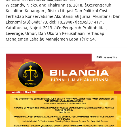
Wiecandy, Nicko, and Khairunnisa. 2018. â€œPengaruh
Kesulitan Keuangan , Risiko Litigasi Dan Political Cost
Terhadap Konservatisme Akuntansi.â€ Jurnal Akuntansi Dan
Ekonomi 5(3):64â€“73. doi: 10.29407/jae.v5i3.14171.
Yatulhusna, Najmi. 2013. â€œPengaruh Profitabilitas,
Leverage, Umur, Dan Ukuran Perusahaan Terhadap
Manajemen Laba.â€ Manajemen Laba 1(1):154.