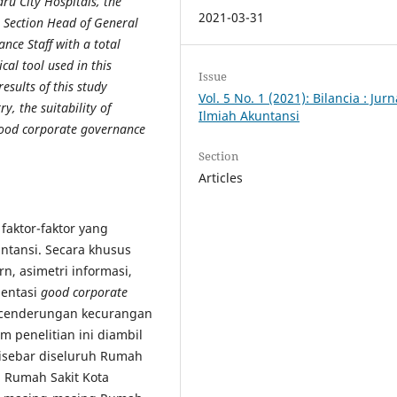
ru City Hospitals, the
2021-03-31
l Section Head of General
nce Staff with a total
al tool used in this
Issue
results of this study
Vol. 5 No. 1 (2021): Bilancia : Jurn
y, the suitability of
Ilmiah Akuntansi
good corporate governance
Section
Articles
faktor-faktor yang
tansi. Secara khusus
n, asimetri informasi,
mentasi
good corporate
ecenderungan kecurangan
m penelitian ini diambil
isebar diseluruh Rumah
5 Rumah Sakit Kota