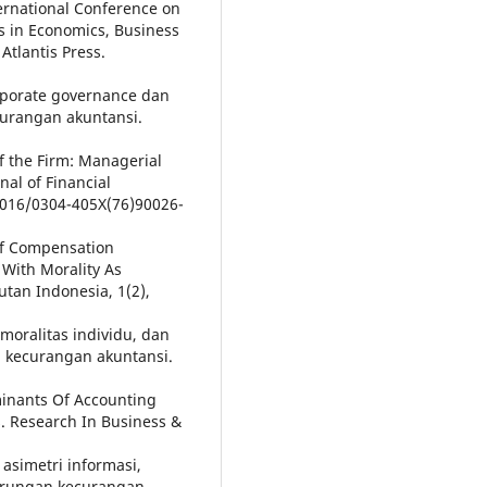
ernational Conference on
 in Economics, Business
tlantis Press.
rporate governance dan
urangan akuntansi.
of the Firm: Managerial
al of Financial
.1016/0304-405X(76)90026-
 Of Compensation
 With Morality As
utan Indonesia, 1(2),
moralitas individu, dan
 kecurangan akuntansi.
rminants Of Accounting
s. Research In Business &
asimetri informasi,
erungan kecurangan