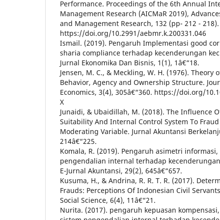
Performance. Proceedings of the 6th Annual Int
Management Research (AICMaR 2019), Advances
and Management Research, 132 (pp- 212 - 218). A
https://doi.org/10.2991/aebmr.k.200331.046
Ismail. (2019). Pengaruh Implementasi good co
sharia compliance terhadap kecenderungan kec
Jurnal Ekonomika Dan Bisnis, 1(1), 1â€“18.
Jensen, M. C., & Meckling, W. H. (1976). Theory 
Behavior, Agency and Ownership Structure. Journ
Economics, 3(4), 305â€“360. https://doi.org/10
X
Junaidi, & Ubaidillah, M. (2018). The Influence
Suitability And Internal Control System To Fraud
Moderating Variable. Jurnal Akuntansi Berkelanj
214â€“225.
Komala, R. (2019). Pengaruh asimetri informasi, 
pengendalian internal terhadap kecenderungan
E-Jurnal Akuntansi, 29(2), 645â€“657.
Kusuma, H., & Andrina, R. R. T. R. (2017). Dete
Frauds: Perceptions Of Indonesian Civil Servant
Social Science, 6(4), 11â€“21.
Nurita. (2017). pengaruh kepuasan kompensasi, 
sistem pengendalian internal terhadap kecend