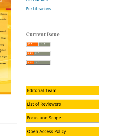
For Librarians
Current Issue
Editorial Team
List of Reviewers
Focus and Scope
Open Access Policy