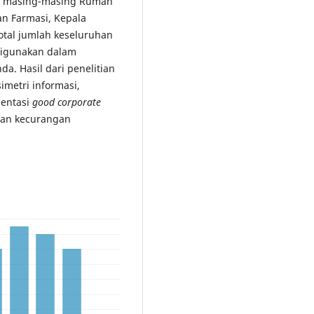
ari masing-masing Rumah
n Farmasi, Kepala
tal jumlah keseluruhan
 digunakan dalam
nda. Hasil dari penelitian
imetri informasi,
mentasi
good corporate
an kecurangan