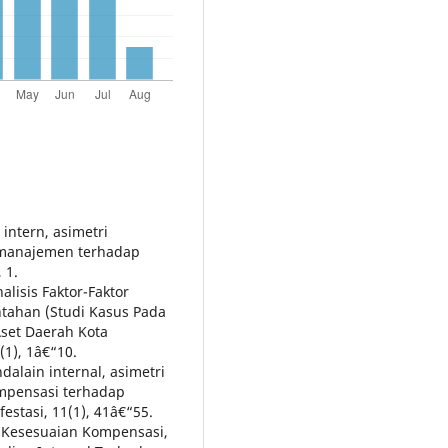
intern, asimetri
 manajemen terhadap
 1.
nalisis Faktor-Faktor
tahan (Studi Kasus Pada
set Daerah Kota
(1), 1â€“10.
dalain internal, asimetri
kompensasi terhadap
estasi, 11(1), 41â€“55.
ruh Kesesuaian Kompensasi,