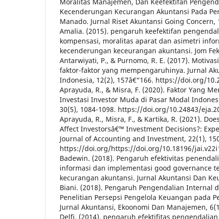
Moralitas Manajemen, Dan Keefektifan Pengend
Kecenderungan Kecurangan Akuntansi Pada Per
Manado. Jurnal Riset Akuntansi Going Concern, 
Amalia. (2015). pengaruh keefektifan pengendal
kompensasi, moralitas aparat dan asimetri info
kecenderungan keceurangan akuntansi. Jom Feko
Antarwiyati, P., & Purnomo, R. E. (2017). Motiva
faktor-faktor yang mempengaruhinya. Jurnal Ak
Indonesia, 12(2), 157â€“166. https://doi.org/10.2
Aprayuda, R., & Misra, F. (2020). Faktor Yang 
Investasi Investor Muda di Pasar Modal Indonesi
30(5), 1084-1098. https://doi.org/10.24843/eja.2
Aprayuda, R., Misra, F., & Kartika, R. (2021). Do
Affect Investorsâ€™ Investment Decisions?: Expe
Journal of Accounting and Investment, 22(1), 15
https://doi.org/https://doi.org/10.18196/jai.v22
Badewin. (2018). Pengaruh efektivitas penendali
informasi dan implementasi good governance 
kecurangan akuntansi. Jurnal Akuntansi Dan Keu
Biani. (2018). Pengaruh Pengendalian Internal d
Penelitian Persepsi Pengelola Keuangan pada P
Jurnal Akuntansi, Ekoonomi Dan Manajemen, 6(1
Delfi. (2014). pengaruh efektifitas pengendalia