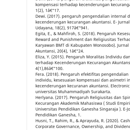
kompensasi terhadap kecenderungan kecuranga
1(2), 1â€“17.
Dewi. (2017). pengaruh pengendalian internal d
kecenderungan kecurangan akuntansi. E- Jurnal
Udayana, 18(2), 917â€“941.
Egita, E., & Mahfiroh, S. (2018). Pengaruh Kese
Reward and Punishment dan Religiusitas Terha
Karyawan BMT di Kabupaten Wonosobo). Jurnal 
Akuntansi, 20(4), 1â€“24.
Eliza, Y. (2015). Pengaruh Moralitas Individu d
terhadap Kecenderungan Kecurangan Akuntansi.
4(1),86â€“100.
Fera. (2018). Pengaruh efektifitas pengendalian 
individu, kesesuaian kompensasi dan asimetri i
kecenderungan kecuranan akuntansi. Electronic
universitas Muhammadiyah Surakarta.
Herlyana. (2017). Pengaruh Religiusitas dan Spi
Kecurangan Akademik Mahasiswa ( Studi Empir
Universitas Pendidikan Ganesha Singaraja ). E-Jo
Pendidikan Ganesha, 1.
Husni, T., Rahim, R., & Aprayuda, R. (2020). Ca
Corporate Governance, Ownership, and Dividend