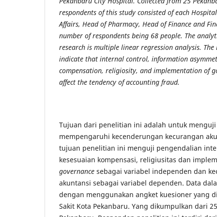
Pekanbaru City Hospital. Collected from 25 Pekanba
respondents of this study consisted of each Hospita
Affairs, Head of Pharmacy, Head of Finance and Fina
number of respondents being 68 people. The analytic
research is multiple linear regression analysis. The 
indicate that internal control, information asymmetr
compensation, religiosity, and implementation of 
affect the tendency of accounting fraud.
Tujuan dari penelitian ini adalah untuk menguji 
mempengaruhi kecenderungan kecurangan akun
tujuan penelitian ini menguji pengendalian inter
kesesuaian kompensasi, religiusitas dan imple
governance
sebagai variabel independen dan k
akuntansi sebagai variabel dependen. Data dala
dengan menggunakan angket kuesioner yang d
Sakit Kota Pekanbaru. Yang dikumpulkan dari 2