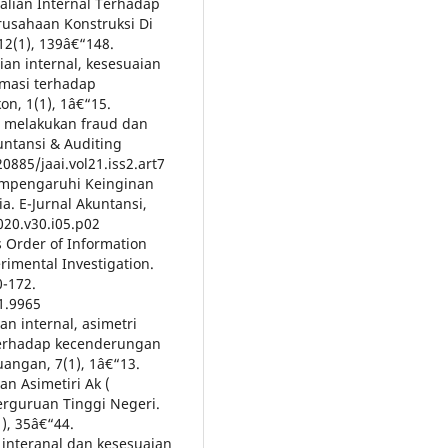
alian Internal Terhadap
usahaan Konstruksi Di
12(1), 139â€“148.
ian internal, kesesuaian
rmasi terhadap
n, 1(1), 1â€“15.
si melakukan fraud dan
untansi & Auditing
0885/jaai.vol21.iss2.art7
Mempengaruhi Keinginan
a. E-Jurnal Akuntansi,
020.v30.i05.p02
es Order of Information
rimental Investigation.
0-172.
i1.9965
an internal, asimetri
terhadap kecenderungan
angan, 7(1), 1â€“13.
an Asimetiri Ak (
erguruan Tinggi Negeri.
), 35â€“44.
n interanal dan kesesuaian