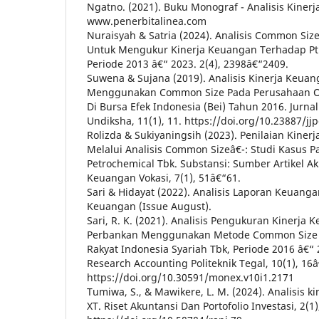
Ngatno. (2021). Buku Monograf - Analisis Kine
www.penerbitalinea.com
Nuraisyah & Satria (2024). Analisis Common Size 
Untuk Mengukur Kinerja Keuangan Terhadap Pt A
Periode 2013 â€“ 2023. 2(4), 2398â€“2409.
Suwena & Sujana (2019). Analisis Kinerja Keua
Menggunakan Common Size Pada Perusahaan Ot
Di Bursa Efek Indonesia (Bei) Tahun 2016. Jurn
Undiksha, 11(1), 11. https://doi.org/10.23887/jj
Rolizda & Sukiyaningsih (2023). Penilaian Kine
Melalui Analisis Common Sizeâ€¯: Studi Kasus P
Petrochemical Tbk. Substansi: Sumber Artikel A
Keuangan Vokasi, 7(1), 51â€“61.
Sari & Hidayat (2022). Analisis Laporan Keuanga
Keuangan (Issue August).
Sari, R. K. (2021). Analisis Pengukuran Kinerja 
Perbankan Menggunakan Metode Common Size (S
Rakyat Indonesia Syariah Tbk, Periode 2016 â€“
Research Accounting Politeknik Tegal, 10(1), 16
https://doi.org/10.30591/monex.v10i1.2171
Tumiwa, S., & Mawikere, L. M. (2024). Analisis k
XT. Riset Akuntansi Dan Portofolio Investasi, 2(1