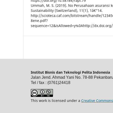
https://doi.org/10.58784/rapi.79
Ummah, M. S. (2019). No Perusahaan asuransi ke
Sustainability (Switzerland), 11(1), 1â€“14.
http://scioteca.caf.com/bitstream/handle/123
8ene.pdf?
sequence=12&isAllowed=y%0Ahttp://dx.doi.org/
Institut Bisnis dan Teknologi Pelita Indonesia
Jalan Jend. Ahmad Yani No. 78-88 Pekanbar
Tel / fax : (0761)24418
This work is licensed under a
Creative Commons 