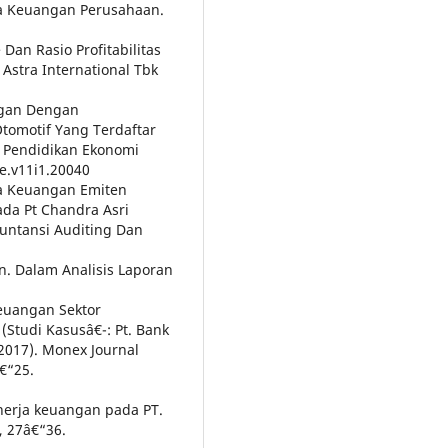
rja Keuangan Perusahaan.
Dan Rasio Profitabilitas
stra International Tbk
ngan Dengan
omotif Yang Terdaftar
al Pendidikan Ekonomi
pe.v11i1.20040
rja Keuangan Emiten
ada Pt Chandra Asri
kuntansi Auditing Dan
n. Dalam Analisis Laporan
Keuangan Sektor
tudi Kasusâ€¯: Pt. Bank
 2017). Monex Journal
â€“25.
inerja keuangan pada PT.
), 27â€“36.