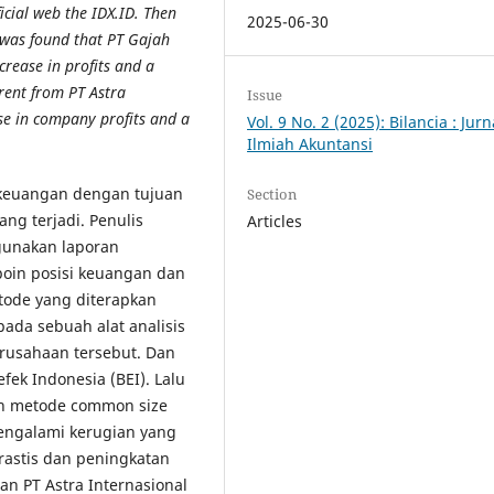
icial web the IDX.ID. Then
2025-06-30
 was found that PT Gajah
crease in profits and a
ferent from PT Astra
Issue
se in company profits and a
Vol. 9 No. 2 (2025): Bilancia : Jurn
Ilmiah Akuntansi
keuangan dengan tujuan
Section
ang terjadi. Penulis
Articles
gunakan laporan
poin posisi keuangan dan
tode yang diterapkan
ada sebuah alat analisis
rusahaan tersebut. Dan
efek Indonesia (BEI). Lalu
an metode common size
engalami kerugian yang
rastis dan peningkatan
an PT Astra Internasional