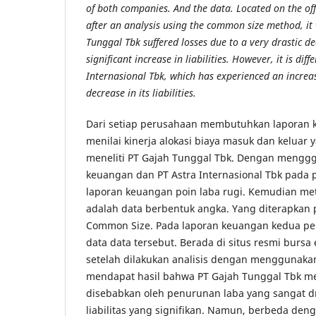
of both companies. And the data. Located on the off
after an analysis using the common size method, it
Tunggal Tbk suffered losses due to a very drastic de
significant increase in liabilities. However, it is dif
Internasional Tbk, which has experienced an increa
decrease in its liabilities.
Dari setiap perusahaan membutuhkan laporan 
menilai kinerja alokasi biaya masuk dan keluar y
meneliti PT Gajah Tunggal Tbk. Dengan mengg
keuangan dan PT Astra Internasional Tbk pada 
laporan keuangan poin laba rugi. Kemudian me
adalah data berbentuk angka. Yang diterapkan p
Common Size. Pada laporan keuangan kedua pe
data data tersebut. Berada di situs resmi bursa 
setelah dilakukan analisis dengan menggunak
mendapat hasil bahwa PT Gajah Tunggal Tbk m
disebabkan oleh penurunan laba yang sangat d
liabilitas yang signifikan. Namun, berbeda deng