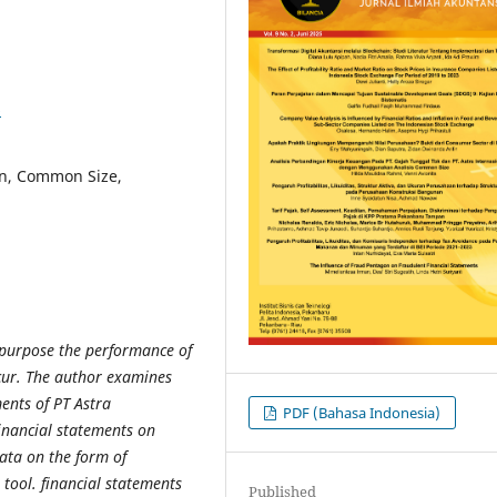
6
n, Common Size,
 purpose the performance of
cur. The author examines
ents of PT Astra
PDF (Bahasa Indonesia)
financial statements on
data on the form of
tool. financial statements
Published