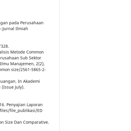
uangan pada Perusahaan
¯:Jurnal Ilmiah
“328.
 Analisis Metode Common
erusahaan Sub Sektor
 Ilmu Manajemen, 2(2),
ommon size/2561-5865-2-
 Keuangan. In Akademi
Issue July).
2016. Penyajian Laporan
iles/file_publikasi/ED
on Size Dan Comparative.