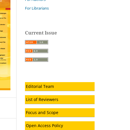
For Librarians
Current Issue
Editorial Team
List of Reviewers
Focus and Scope
Open Access Policy