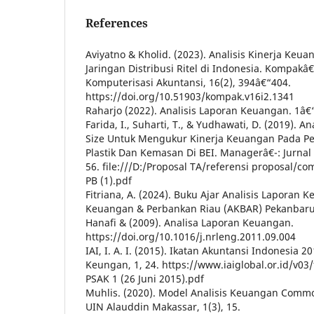
References
Aviyatno & Kholid. (2023). Analisis Kinerja Ke
Jaringan Distribusi Ritel di Indonesia. Kompakâ€
Komputerisasi Akuntansi, 16(2), 394â€“404.
https://doi.org/10.51903/kompak.v16i2.1341
Raharjo (2022). Analisis Laporan Keuangan. 1â€
Farida, I., Suharti, T., & Yudhawati, D. (2019).
Size Untuk Mengukur Kinerja Keuangan Pada P
Plastik Dan Kemasan Di BEI. Managerâ€¯: Jurnal
56. file:///D:/Proposal TA/referensi proposal/c
PB (1).pdf
Fitriana, A. (2024). Buku Ajar Analisis Laporan
Keuangan & Perbankan Riau (AKBAR) Pekanbaru (
Hanafi & (2009). Analisa Laporan Keuangan.
https://doi.org/10.1016/j.nrleng.2011.09.004
IAI, I. A. I. (2015). Ikatan Akuntansi Indonesia 
Keungan, 1, 24. https://www.iaiglobal.or.id/v03/f
PSAK 1 (26 Juni 2015).pdf
Muhlis. (2020). Model Analisis Keuangan Comm
UIN Alauddin Makassar, 1(3), 15.