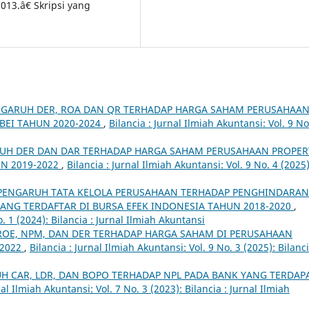
13.â€ Skripsi yang
GARUH DER, ROA DAN QR TERHADAP HARGA SAHAM PERUSAHAA
 BEI TAHUN 2020-2024
,
Bilancia : Jurnal Ilmiah Akuntansi: Vol. 9 No
UH DER DAN DAR TERHADAP HARGA SAHAM PERUSAHAAN PROPER
UN 2019-2022
,
Bilancia : Jurnal Ilmiah Akuntansi: Vol. 9 No. 4 (2025)
PENGARUH TATA KELOLA PERUSAHAAN TERHADAP PENGHINDARAN
ANG TERDAFTAR DI BURSA EFEK INDONESIA TAHUN 2018-2020
,
o. 1 (2024): Bilancia : Jurnal Ilmiah Akuntansi
OE, NPM, DAN DER TERHADAP HARGA SAHAM DI PERUSAHAAN
-2022
,
Bilancia : Jurnal Ilmiah Akuntansi: Vol. 9 No. 3 (2025): Bilanci
H CAR, LDR, DAN BOPO TERHADAP NPL PADA BANK YANG TERDAP
nal Ilmiah Akuntansi: Vol. 7 No. 3 (2023): Bilancia : Jurnal Ilmiah