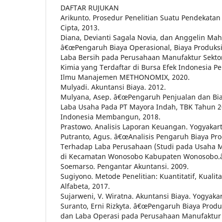
DAFTAR RUJUKAN
Arikunto. Prosedur Penelitian Suatu Pendekatan P
Cipta, 2013.
Diana, Devianti Sagala Novia, dan Anggelin Mahe
â€œPengaruh Biaya Operasional, Biaya Produks
Laba Bersih pada Perusahaan Manufaktur Sektor
Kimia yang Terdaftar di Bursa Efek Indonesia Pe
Ilmu Manajemen METHONOMIX, 2020.
Mulyadi. Akuntansi Biaya. 2012.
Mulyana, Asep. â€œPengaruh Penjualan dan Bia
Laba Usaha Pada PT Mayora Indah, TBK Tahun 20
Indonesia Membangun, 2018.
Prastowo. Analisis Laporan Keuangan. Yogyakart
Putranto, Agus. â€œAnalisis Pengaruh Biaya Pr
Terhadap Laba Perusahaan (Studi pada Usaha 
di Kecamatan Wonosobo Kabupaten Wonosobo.â€
Soemarso. Pengantar Akuntansi. 2009.
Sugiyono. Metode Penelitian: Kuantitatif, Kualit
Alfabeta, 2017.
Sujarweni, V. Wiratna. Akuntansi Biaya. Yogyakar
Suranto, Erni Rizkyta. â€œPengaruh Biaya Prod
dan Laba Operasi pada Perusahaan Manufaktur 