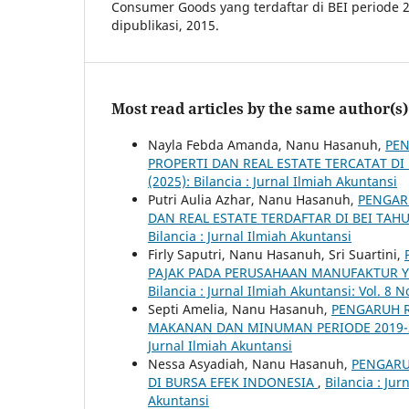
Consumer Goods yang terdaftar di BEI periode 20
dipublikasi, 2015.
Most read articles by the same author(s)
Nayla Febda Amanda, Nanu Hasanuh,
PEN
PROPERTI DAN REAL ESTATE TERCATAT DI
(2025): Bilancia : Jurnal Ilmiah Akuntansi
Putri Aulia Azhar, Nanu Hasanuh,
PENGAR
DAN REAL ESTATE TERDAFTAR DI BEI TAH
Bilancia : Jurnal Ilmiah Akuntansi
Firly Saputri, Nanu Hasanuh, Sri Suartini,
PAJAK PADA PERUSAHAAN MANUFAKTUR Y
Bilancia : Jurnal Ilmiah Akuntansi: Vol. 8 N
Septi Amelia, Nanu Hasanuh,
PENGARUH R
MAKANAN DAN MINUMAN PERIODE 2019
Jurnal Ilmiah Akuntansi
Nessa Asyadiah, Nanu Hasanuh,
PENGARU
DI BURSA EFEK INDONESIA
,
Bilancia : Jur
Akuntansi