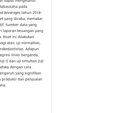
gar dapat mengetahui
 labausaha pada
nd bevarages
tahun 2018-
set yang dicoba, memakai
atif. Sumber data yang
ri laporan keuangan yang
. Riset ini dilakukan
gi atas: uji normalitas,
terokedastisitas. Adapun
regresi linier berganda.
Uji t) dan uji simultan (Uji
 bahwa dengan cara
pengaruh yang signifikan
a produksi dan penjualan
aha.