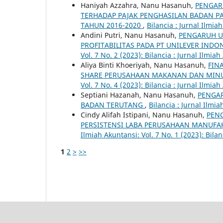
Haniyah Azzahra, Nanu Hasanuh,
PENGARU
TERHADAP PAJAK PENGHASILAN BADAN P
TAHUN 2016-2020
,
Bilancia : Jurnal Ilmia
Andini Putri, Nanu Hasanuh,
PENGARUH U
PROFITABILITAS PADA PT UNILEVER INDON
Vol. 7 No. 2 (2023): Bilancia : Jurnal Ilmia
Aliya Binti Khoeriyah, Nanu Hasanuh,
FIN
SHARE PERUSAHAAN MAKANAN DAN MINUM
Vol. 7 No. 4 (2023): Bilancia : Jurnal Ilmia
Septiani Hazanah, Nanu Hasanuh,
PENGAR
BADAN TERUTANG
,
Bilancia : Jurnal Ilmia
Cindy Alifah Istipani, Nanu Hasanuh,
PEN
PERSISTENSI LABA PERUSAHAAN MANUFA
Ilmiah Akuntansi: Vol. 7 No. 1 (2023): Bilan
1
2
>
>>