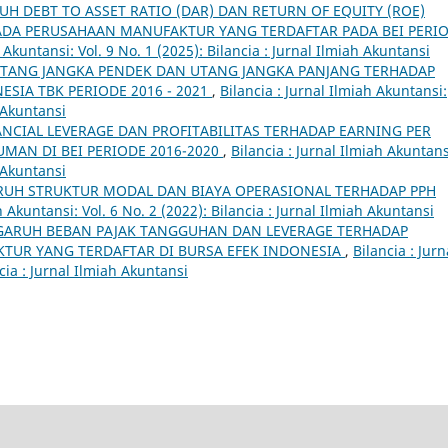
H DEBT TO ASSET RATIO (DAR) DAN RETURN OF EQUITY (ROE)
ADA PERUSAHAAN MANUFAKTUR YANG TERDAFTAR PADA BEI PERI
h Akuntansi: Vol. 9 No. 1 (2025): Bilancia : Jurnal Ilmiah Akuntansi
TANG JANGKA PENDEK DAN UTANG JANGKA PANJANG TERHADAP
ESIA TBK PERIODE 2016 - 2021
,
Bilancia : Jurnal Ilmiah Akuntansi:
h Akuntansi
ANCIAL LEVERAGE DAN PROFITABILITAS TERHADAP EARNING PER
AN DI BEI PERIODE 2016-2020
,
Bilancia : Jurnal Ilmiah Akuntans
h Akuntansi
UH STRUKTUR MODAL DAN BIAYA OPERASIONAL TERHADAP PPH
h Akuntansi: Vol. 6 No. 2 (2022): Bilancia : Jurnal Ilmiah Akuntansi
GARUH BEBAN PAJAK TANGGUHAN DAN LEVERAGE TERHADAP
KTUR YANG TERDAFTAR DI BURSA EFEK INDONESIA
,
Bilancia : Jurn
cia : Jurnal Ilmiah Akuntansi