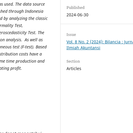
as used. The data source
Published
ished through Indonesia
2024-06-30
d by analyzing the classic
rmality Test,
eroscedasticity Test. The
Issue
ion analysis. As well as
Vol. 8 No. 2 (2024): Bilancia : Jurn
aneous test (F-test). Based
Ilmiah Akuntansi
stribution costs have a
same time production and
Section
ating profit.
Articles