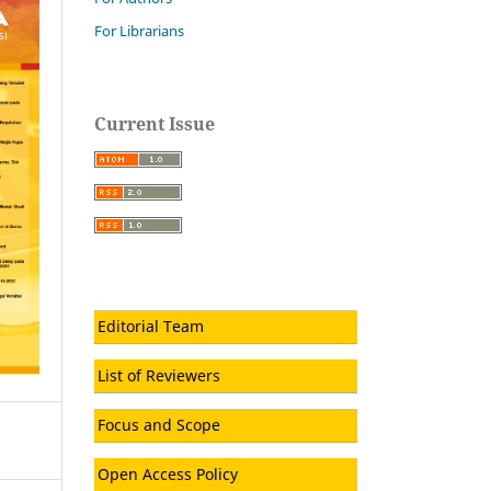
For Librarians
Current Issue
Editorial Team
List of Reviewers
Focus and Scope
Open Access Policy