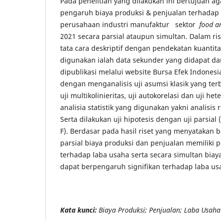
Pada penelitian yang dilakukan ini bertujuan a
pengaruh biaya produksi & penjualan terhadap
perusahaan industri manufaktur sektor
food a
2021 secara parsial ataupun simultan. Dalam ri
tata cara deskriptif dengan pendekatan kuantit
digunakan ialah data sekunder yang didapat da
dipublikasi melalui website Bursa Efek Indonesia
dengan menganalisis uji asumsi klasik yang terba
uji multikolinieritas, uji autokorelasi dan uji he
analisia statistik yang digunakan yakni analisis 
Serta dilakukan uji hipotesis dengan uji parsial (
F). Berdasar pada hasil riset yang menyatakan
parsial biaya produksi dan penjualan memiliki 
terhadap laba usaha serta secara simultan biay
dapat berpengaruh signifikan terhadap laba us
Kata kunci:
Biaya Produksi; Penjualan; Laba Usaha