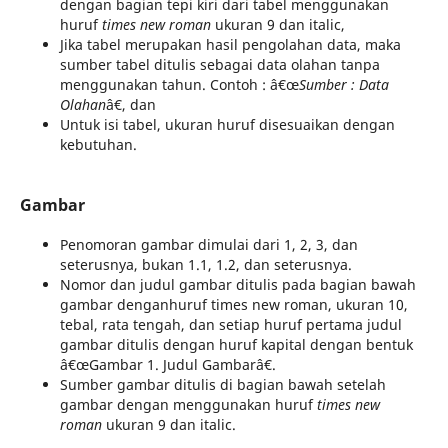
dengan bagian tepi kiri dari tabel menggunakan
huruf
times new roman
ukuran 9 dan italic,
Jika tabel merupakan hasil pengolahan data, maka
sumber tabel ditulis sebagai data olahan tanpa
menggunakan tahun. Contoh : â€œ
Sumber : Data
Olahan
â€, dan
Untuk isi tabel, ukuran huruf disesuaikan dengan
kebutuhan.
Gambar
Penomoran gambar dimulai dari 1, 2, 3, dan
seterusnya, bukan 1.1, 1.2, dan seterusnya.
Nomor dan judul gambar ditulis pada bagian bawah
gambar denganhuruf times new roman, ukuran 10,
tebal, rata tengah, dan setiap huruf pertama judul
gambar ditulis dengan huruf kapital dengan bentuk
â€œGambar 1. Judul Gambarâ€.
Sumber gambar ditulis di bagian bawah setelah
gambar dengan menggunakan huruf
times new
roman
ukuran 9 dan italic.