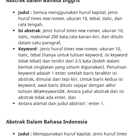
Abstrak dalam Bahasa Inggris
Judul :
Semua menggunakan huruf kapital, jenis
huruf
times new roman
, ukuran 10, tebal, italic, dan
rata tengah,
Isi abstrak
: Jenis huruf
times new roman
, ukuran 10,
italic, maksimal 200 kata,rata kanan-kiri, dan ditulis
dalam satu paragraf,
Keyword
: Jenis huruf
times new roman
, ukuran 10,
italic, tebal (hanya untuk tulisan keyword, isi keyword
tidak tebal) dan terdiri dari 3-5 kata (boleh dalam
bentuk singkatan yang umum digunakan). Penulisan
keyword adalah 1 enter setelah baris terakhir isi
abstrak, dimulai dari tepi kiri. Untuk baris kedua isi
keyword, awal baris ditulis sejajar dengan akhir
tulisan â€œKeywordâ€. Antara judul abstrak dan isi
abstrak tidak ada enter, dan
Antara alamat dan judul
abstract
: enter 1.
Abstrak Dalam Bahasa Indonesia
Judul :
Menggunakan huruf kapital, jenis huruf
times