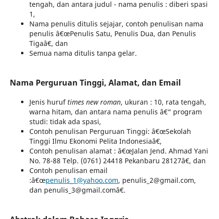
tengah, dan antara judul - nama penulis : diberi spasi
1,
Nama penulis ditulis sejajar, contoh penulisan nama
penulis â€œPenulis Satu, Penulis Dua, dan Penulis
Tigaâ€, dan
Semua nama ditulis tanpa gelar.
Nama Perguruan Tinggi, Alamat, dan Email
Jenis huruf
times new roman
, ukuran : 10, rata tengah,
warna hitam, dan antara nama penulis â€“ program
studi: tidak ada spasi,
Contoh penulisan Perguruan Tinggi: â€œSekolah
Tinggi Ilmu Ekonomi Pelita Indonesiaâ€,
Contoh penulisan alamat : â€œJalan Jend. Ahmad Yani
No. 78-88 Telp. (0761) 24418 Pekanbaru 28127â€, dan
Contoh penulisan email
:â€œ
penulis_1@yahoo.com
, penulis_2@gmail.com,
dan penulis_3@gmail.comâ€.