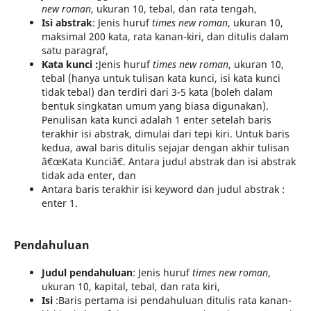
new roman
, ukuran 10, tebal, dan rata tengah,
Isi abstrak
: Jenis huruf
times new roman
, ukuran 10,
maksimal 200 kata, rata kanan-kiri, dan ditulis dalam
satu paragraf,
Kata kunci :
Jenis huruf
times new roman
, ukuran 10,
tebal (hanya untuk tulisan kata kunci, isi kata kunci
tidak tebal) dan terdiri dari 3-5 kata (boleh dalam
bentuk singkatan umum yang biasa digunakan).
Penulisan kata kunci adalah 1 enter setelah baris
terakhir isi abstrak, dimulai dari tepi kiri. Untuk baris
kedua, awal baris ditulis sejajar dengan akhir tulisan
â€œKata Kunciâ€. Antara judul abstrak dan isi abstrak
tidak ada enter, dan
Antara baris terakhir isi keyword dan judul abstrak :
enter 1.
Pendahuluan
Judul pendahuluan
: Jenis huruf
times new roman
,
ukuran 10, kapital, tebal, dan rata kiri,
Isi
:Baris pertama isi pendahuluan ditulis rata kanan-