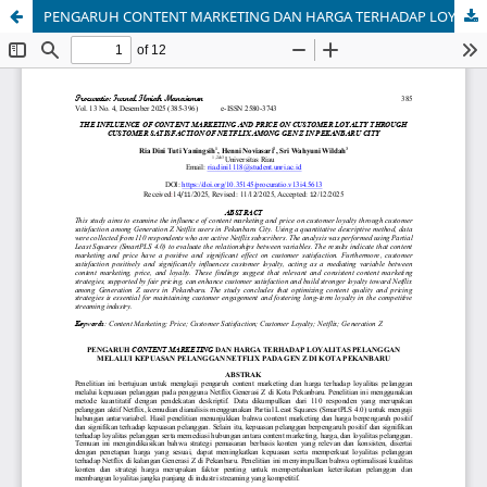
PENGARUH CONTENT MARKETING DAN HARGA TERHADAP LOYALITAS PELANGGAN MELALUI KEPUASAN PELANGGAN NETFLIX PADA GEN Z DI KOTA PEKANBARU